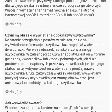
zainstalować pakiet językowy, którego potrzebujesz. Jeśli pakiet
dla twojego języka nie istnieje, może spróbujesz go utworzyć.
Więcej informacji na ten temat można znaleźć na stronie
internetowej phpBB Limited
phpBB.pl
® lub
phpBB.com
®
Na górę
Czym są obrazki wyświetlane obok nazwy użytkownika?
Na stronie przeglądania postów, w miejscu, gdzie są
wyświetlane informacje o użytkowniku, mogą być wyświetlane
dwa obrazki. Pierwszy obrazek jest skojarzony z rangą
użytkownika. W zależności od używanego stylu jest on w formie
gwiazdek, kwadracików lub kropek pokazujących, jak dużo
postów zostało napisanych przez użytkownika lub jaki jest jego
status na tej witrynie. Jest on wyświetlany poniżej nazwy
użytkownika. Drugi, zazwyczaj większy obrazek, wyświetlany
powyżej nazwy użytkownika jest znany jako awatar i jest
unikatowy lub osobisty dla każdego użytkownika.
Na górę
Jak wyświetlić awatar?
W panelu zarządzania kontem na karcie „Profil” w sekcji