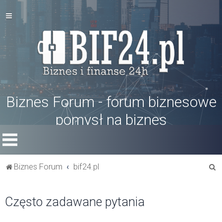
Biznes Forum - forum biznesowe
pomysł na biznes
S
Biznes Forum
bif24.pl
z
u
Często zadawane pytania
k
a