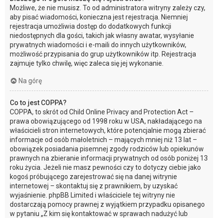
Możliwe, że nie musisz. To od administratora witryny zależy czy,
aby pisać wiadomości, konieczna jest rejestracja. Niemniej
rejestracja umożliwia dostęp do dodatkowych funkcji
niedostępnych dla gości, takich jak własny awatar, wysyłanie
prywatnych wiadomości i e-maili do innych użytkowników,
możliwość przypisania do grup użytkowników itp. Rejestracja
zajmuje tylko chwilę, więc zaleca się jej wykonanie.
Na górę
Co to jest COPPA?
COPPA, to skrót od Child Online Privacy and Protection Act –
prawa obowiązującego od 1998 roku w USA, nakładającego na
właścicieli stron internetowych, które potencjalnie mogą zbierać
informacje od osób małoletnich – mających mniej niż 13 lat –
obowiązek posiadania pisemnej zgody rodziców lub opiekunów
prawnych na zbieranie informacji prywatnych od osób poniżej 13
roku życia. Jeżeli nie masz pewności czy to dotyczy ciebie jako
kogoś próbującego zarejestrować się na danej witrynie
internetowej – skontaktuj się z prawnikiem, by uzyskać
wyjaśnienie. phpBB Limited i właściciele tej witryny nie
dostarczają pomocy prawnej z wyjątkiem przypadku opisanego
w pytaniu „Z kim się kontaktować w sprawach nadużyć lub