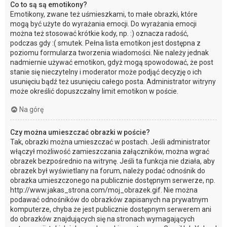
Co to są są emotikony?
Emotikony, zwane też uśmieszkami, to małe obrazki, które
mogą być użyte do wyrażania emocji. Do wyrażania emocji
można też stosować krótkie kody, np. :) oznacza radość,
podczas gdy :( smutek. Pełna lista emotikon jest dostępna z
poziomu formularza tworzenia wiadomości. Nie należy jednak
nadmiernie używać emotikon, gdyż mogą spowodować, że post
stanie się nieczytelny i moderator może podjąć decyzję o ich
usunięciu bądź też usunięciu całego posta. Administrator witryny
może określić dopuszczalny limit emotikon w poście.
Na górę
Czy można umieszczać obrazki w poście?
Tak, obrazki można umieszczać w postach. Jeśli administrator
włączył możliwość zamieszczania załączników, można wgrać
obrazek bezpośrednio na witrynę. Jeśli ta funkcja nie działa, aby
obrazek był wyświetlany na forum, należy podać odnośnik do
obrazka umieszczonego na publicznie dostępnym serwerze, np.
http://www.jakas_strona.com/moj_obrazek.gif. Nie można
podawać odnośników do obrazków zapisanych na prywatnym
komputerze, chyba że jest publicznie dostępnym serwerem ani
do obrazków znajdujących się na stronach wymagających