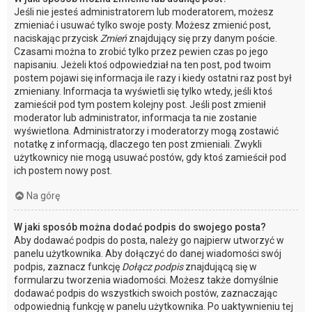
Jeśli nie jesteś administratorem lub moderatorem, możesz
zmieniać i usuwać tylko swoje posty. Możesz zmienić post,
naciskając przycisk
Zmień
znajdujący się przy danym poście.
Czasami można to zrobić tylko przez pewien czas po jego
napisaniu. Jeżeli ktoś odpowiedział na ten post, pod twoim
postem pojawi się informacja ile razy i kiedy ostatni raz post był
zmieniany. Informacja ta wyświetli się tylko wtedy, jeśli ktoś
zamieścił pod tym postem kolejny post. Jeśli post zmienił
moderator lub administrator, informacja ta nie zostanie
wyświetlona. Administratorzy i moderatorzy mogą zostawić
notatkę z informacją, dlaczego ten post zmieniali. Zwykli
użytkownicy nie mogą usuwać postów, gdy ktoś zamieścił pod
ich postem nowy post.
Na górę
W jaki sposób można dodać podpis do swojego posta?
Aby dodawać podpis do posta, należy go najpierw utworzyć w
panelu użytkownika. Aby dołączyć do danej wiadomości swój
podpis, zaznacz funkcję
Dołącz podpis
znajdującą się w
formularzu tworzenia wiadomości. Możesz także domyślnie
dodawać podpis do wszystkich swoich postów, zaznaczając
odpowiednią funkcję w panelu użytkownika. Po uaktywnieniu tej