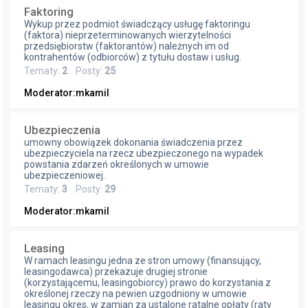
Faktoring
Wykup przez podmiot świadczący usługę faktoringu
(faktora) nieprzeterminowanych wierzytelności
przedsiębiorstw (faktorantów) należnych im od
kontrahentów (odbiorców) z tytułu dostaw i usług.
Tematy:
2
Posty:
25
Moderator:
mkamil
Ubezpieczenia
umowny obowiązek dokonania świadczenia przez
ubezpieczyciela na rzecz ubezpieczonego na wypadek
powstania zdarzeń określonych w umowie
ubezpieczeniowej.
Tematy:
3
Posty:
29
Moderator:
mkamil
Leasing
W ramach leasingu jedna ze stron umowy (finansujący,
leasingodawca) przekazuje drugiej stronie
(korzystającemu, leasingobiorcy) prawo do korzystania z
określonej rzeczy na pewien uzgodniony w umowie
leasingu okres, w zamian za ustalone ratalne opłaty (raty