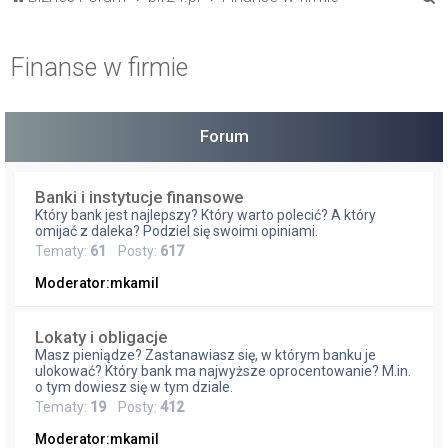
z
u
Finanse w firmie
k
a
j
Forum
Banki i instytucje finansowe
Który bank jest najlepszy? Który warto polecić? A który
omijać z daleka? Podziel się swoimi opiniami.
Tematy:
61
Posty:
617
Moderator:
mkamil
Lokaty i obligacje
Masz pieniądze? Zastanawiasz się, w którym banku je
ulokować? Który bank ma najwyższe oprocentowanie? M.in.
o tym dowiesz się w tym dziale.
Tematy:
19
Posty:
412
Moderator:
mkamil