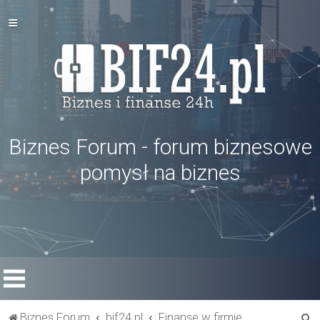
Biznes Forum - forum biznesowe
pomysł na biznes
S
Biznes Forum
bif24.pl
Finanse w firmie