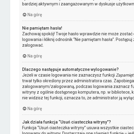
bardziej aktywnym i zaangażowanym w dyskusje użytkown
Na górę
Nie pamiętam hasła!
Zachowaj spokój! Twoje hasło wprawdzie nie może zostać 
logowania i kliknij odnośnik “Nie pamiętam hasła”. Postępu
zalogować.
Na górę
Dlaczego następuje automatyczne wylogowanie?
Jeżeli w czasie logowania nie zaznaczysz funkcji
Zapamięt
trwał tylko określony przez administratora czas. Zapobie
zalogowanym/zalogowaną, podczas logowania zaznacz f
witryny z ogólnie dostępnego komputera, np. w bibliotece, k
nie widzisz tej funkcji, oznacza to, że administrator ją wyłąc
Na górę
Jak działa funkcja “Usuń ciasteczka witryny”?
Funkcja “Usuń ciasteczka witryny” usuwa wszystkie ciaste
logowany do witryny. Dostarczają one również funkcję – jeś