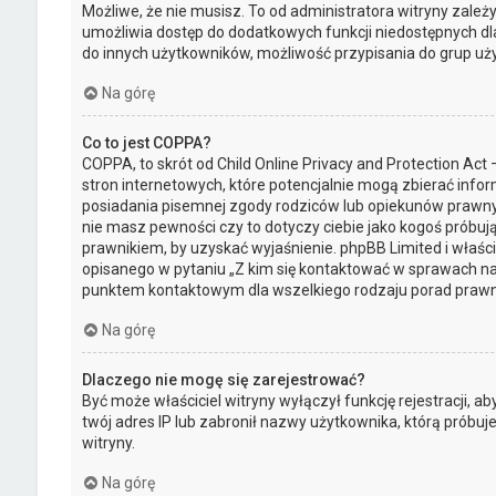
Możliwe, że nie musisz. To od administratora witryny zależy 
umożliwia dostęp do dodatkowych funkcji niedostępnych dla 
do innych użytkowników, możliwość przypisania do grup użytk
Na górę
Co to jest COPPA?
COPPA, to skrót od Child Online Privacy and Protection Ac
stron internetowych, które potencjalnie mogą zbierać info
posiadania pisemnej zgody rodziców lub opiekunów prawnych
nie masz pewności czy to dotyczy ciebie jako kogoś próbują
prawnikiem, by uzyskać wyjaśnienie. phpBB Limited i właśc
opisanego w pytaniu „Z kim się kontaktować w sprawach na
punktem kontaktowym dla wszelkiego rodzaju porad prawn
Na górę
Dlaczego nie mogę się zarejestrować?
Być może właściciel witryny wyłączył funkcję rejestracji, a
twój adres IP lub zabronił nazwy użytkownika, którą próbu
witryny.
Na górę