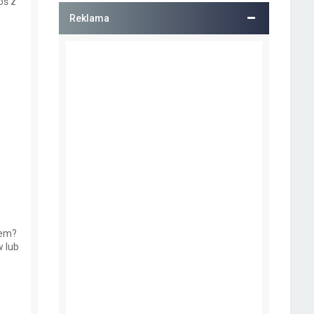
oś z
Reklama
iem?
 lub