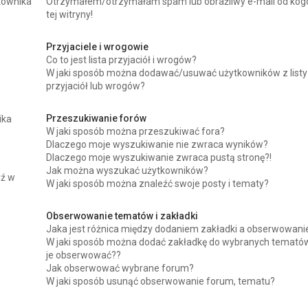
kownika
Otrzymałem/otrzymałam spam lub obraźliwy e-mail od kog
tej witryny!
Przyjaciele i wrogowie
Co to jest lista przyjaciół i wrogów?
W jaki sposób można dodawać/usuwać użytkowników z listy
przyjaciół lub wrogów?
Przeszukiwanie forów
ika
W jaki sposób można przeszukiwać fora?
Dlaczego moje wyszukiwanie nie zwraca wyników?
Dlaczego moje wyszukiwanie zwraca pustą stronę?!
Jak można wyszukać użytkowników?
dź w
W jaki sposób można znaleźć swoje posty i tematy?
Obserwowanie tematów i zakładki
Jaka jest różnica między dodaniem zakładki a obserwowan
W jaki sposób można dodać zakładkę do wybranych tematów
je obserwować??
Jak obserwować wybrane forum?
W jaki sposób usunąć obserwowanie forum, tematu?