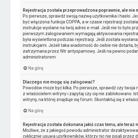
Rejestracja została przeprowadzona poprawnie, ale nie
Po pierwsze, sprawdź swoją nazwę użytkownika i hasło. Jeś
być włączona funkcja COPPA, a w czasie rejestracji został
instrukcje wysłane na twój adres e-mail. Jeśli nie to było 
pierwszym zalogowaniem wymagają aktywowania rejestracji 
była wyświetlona podczas rejestracji. Jeśli została wysłan
instrukcjami. Jeżeli taka wiadomość do ciebie nie dotarła
zatrzymana przez filtr antyspamowy. Jeśli na pewno podany
administratorem.
Na górę
Dlaczego nie mogę się zalogować?
Powodów może być kilka. Po pierwsze, sprawdź czy twoja na
z właścicielem witryny i zapytaj czy cię nie zablokowano. 
witryny, na której znajduje się forum. Skontaktuj się z wła
Na górę
Rejestracja została dokonana jakiś czas temu, ale teraz
Możliwe, że z jakiegoś powodu administrator dezaktywował 
cyklicznie usuwa użytkowników, którzy nic nie pisali przez d