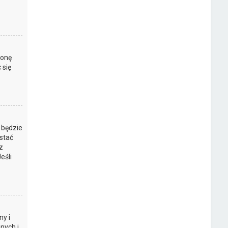
ronę
 się
 będzie
stać
z
eśli
y i
nych i