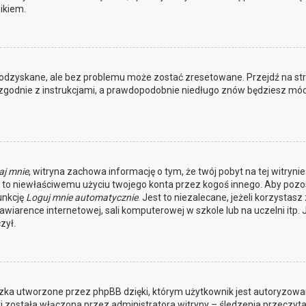
ikiem.
odzyskane, ale bez problemu może zostać zresetowane. Przejdź na st
j zgodnie z instrukcjami, a prawdopodobnie niedługo znów będziesz móc
aj mnie
, witryna zachowa informację o tym, że twój pobyt na tej witrynie
ga to niewłaściwemu użyciu twojego konta przez kogoś innego. Aby pozo
unkcję
Loguj mnie automatycznie
. Jest to niezalecane, jeżeli korzystasz 
awiarence internetowej, sali komputerowej w szkole lub na uczelni itp. J
zył.
czka utworzone przez phpBB dzięki, którym użytkownik jest autoryzowan
li została włączona przez administratora witryny – śledzenia przeczyta