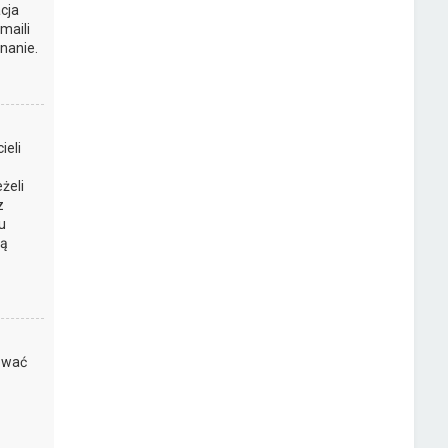
cja
maili
nanie.
ieli
żeli
z
u
są
kować