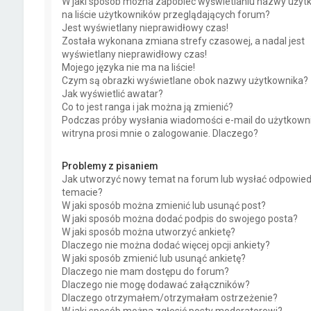
W jaki sposób można zapobiec wyświetlaniu nazwy użyt
na liście użytkowników przeglądających forum?
Jest wyświetlany nieprawidłowy czas!
Została wykonana zmiana strefy czasowej, a nadal jest
wyświetlany nieprawidłowy czas!
Mojego języka nie ma na liście!
Czym są obrazki wyświetlane obok nazwy użytkownika?
Jak wyświetlić awatar?
Co to jest ranga i jak można ją zmienić?
Podczas próby wysłania wiadomości e-mail do użytkown
witryna prosi mnie o zalogowanie. Dlaczego?
Problemy z pisaniem
Jak utworzyć nowy temat na forum lub wysłać odpowie
temacie?
W jaki sposób można zmienić lub usunąć post?
W jaki sposób można dodać podpis do swojego posta?
W jaki sposób można utworzyć ankietę?
Dlaczego nie można dodać więcej opcji ankiety?
W jaki sposób zmienić lub usunąć ankietę?
Dlaczego nie mam dostępu do forum?
Dlaczego nie mogę dodawać załączników?
Dlaczego otrzymałem/otrzymałam ostrzeżenie?