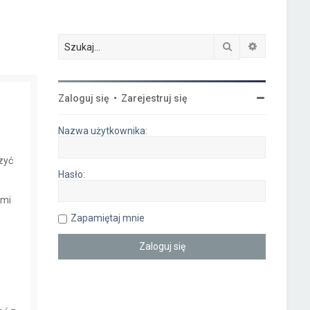
Szukaj
Wyszukiwa
Zaloguj się
•
Zarejestruj się
Nazwa użytkownika:
czyć
Hasło:
ymi
Zapamiętaj mnie