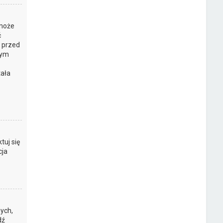
 może
ć
y przed
tym
tała
z
tuj się
cja
ych,
dź