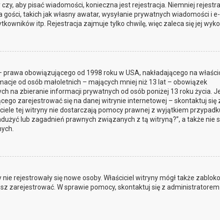
czy, aby pisać wiadomości, konieczna jest rejestracja. Niemniej rejestra
gości, takich jak własny awatar, wysyłanie prywatnych wiadomości i e-
owników itp. Rejestracja zajmuje tylko chwilę, więc zaleca się jej wyko
t – prawa obowiązującego od 1998 roku w USA, nakładającego na właścic
rmacje od osób małoletnich – mających mniej niż 13 lat – obowiązek
 na zbieranie informacji prywatnych od osób poniżej 13 roku życia. Je
cego zarejestrować się na danej witrynie internetowej – skontaktuj się 
iciele tej witryny nie dostarczają pomocy prawnej z wyjątkiem przypadk
dużyć lub zagadnień prawnych związanych z tą witryną?”, a także nie 
ych.
by nie rejestrowały się nowe osoby. Właściciel witryny mógł także zablo
jesz zarejestrować. W sprawie pomocy, skontaktuj się z administratorem