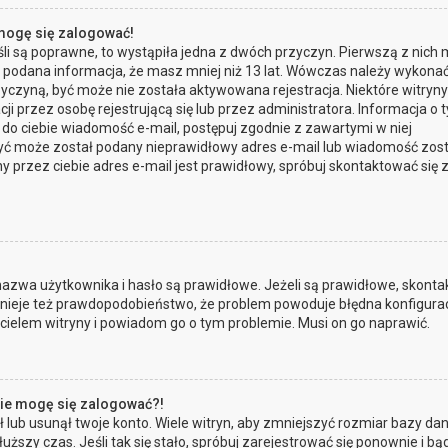
 mogę się zalogować!
li są poprawne, to wystąpiła jedna z dwóch przyczyn. Pierwszą z nich
a podana informacja, że masz mniej niż 13 lat. Wówczas należy wykona
przyczyną, być może nie została aktywowana rejestracja. Niektóre witryn
przez osobę rejestrującą się lub przez administratora. Informacja o 
a do ciebie wiadomość e-mail, postępuj zgodnie z zawartymi w niej
, być może został podany nieprawidłowy adres e-mail lub wiadomość zos
 przez ciebie adres e-mail jest prawidłowy, spróbuj skontaktować się 
zwa użytkownika i hasło są prawidłowe. Jeżeli są prawidłowe, skontak
Istnieje też prawdopodobieństwo, że problem powoduje błędna konfigura
ścicielem witryny i powiadom go o tym problemie. Musi on go naprawić.
 nie mogę się zalogować?!
lub usunął twoje konto. Wiele witryn, aby zmniejszyć rozmiar bazy dan
łuższy czas. Jeśli tak się stało, spróbuj zarejestrować się ponownie i bą