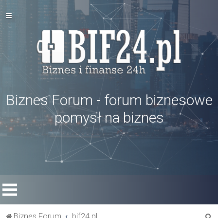
Biznes Forum - forum biznesowe
pomysł na biznes
S
Biznes Forum
bif24.pl