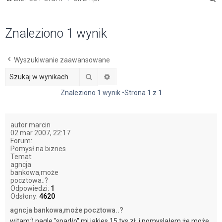
z
u
Znaleziono 1 wynik
k
a
Wyszukiwanie zaawansowane
j
Szukaj
Wyszukiwanie zaawansowane
Znaleziono 1 wynik •Strona
1
z
1
autor:
marcin
02 mar 2007, 22:17
Forum:
Pomysł na biznes
Temat:
agncja
bankowa,może
pocztowa..?
Odpowiedzi:
1
Odsłony:
4620
agncja bankowa,może pocztowa..?
witam:) nagle "spadło" mi jakies 15 tys zł.,i pomyslałem,że może