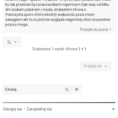
by tak przestać być pracownikiem najemnym:)tak więc od kilku
dni szukam,szperam i myslę..znalazłem stronę o
franczyzie,sporo ofert,niestety większość poza moim
zasięgiem.ale to,co jest,nie wygląda najgortzej-choć oczywiście
pozory moga...
Przejdź do posta
Znaleziono 1 wynik •Strona
1
z
1
Przejdź do
Szukaj
Wyszukiwanie zaawan
Zaloguj się
•
Zarejestruj się