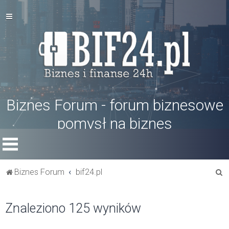
Biznes Forum - forum biznesowe
pomysł na biznes
S
Biznes Forum
bif24.pl
z
u
Znaleziono 125 wyników
k
a