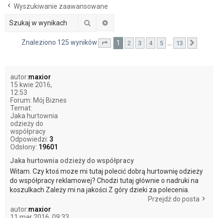
Wyszukiwanie zaawansowane
j
Szukaj
Wyszukiwanie zaawansowane
Znaleziono 125 wyników
1
…
2
3
4
5
13
Strona
1
z
13
Nastę
autor:
maxior
15 kwie 2016,
12:53
Forum:
Mój Biznes
Temat:
Jaka hurtownia
odzieży do
współpracy
Odpowiedzi:
3
Odsłony:
19601
Jaka hurtownia odzieży do współpracy
Witam. Czy ktoś moze mi tutaj polecić dobrą hurtownię odzieży
do współpracy reklamowej? Chodzi tutaj głównie o nadruki na
koszulkach Zależy mi na jakości Z góry dzieki za polecenia.
Przejdź do posta
autor:
maxior
11 mar 2016, 09:33