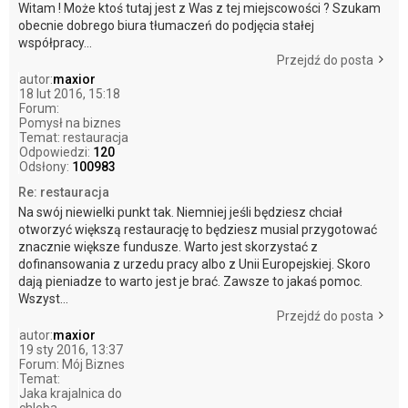
Witam ! Może ktoś tutaj jest z Was z tej miejscowości ? Szukam
obecnie dobrego biura tłumaczeń do podjęcia stałej
współpracy...
Przejdź do posta
autor:
maxior
18 lut 2016, 15:18
Forum:
Pomysł na biznes
Temat:
restauracja
Odpowiedzi:
120
Odsłony:
100983
Re: restauracja
Na swój niewielki punkt tak. Niemniej jeśli będziesz chciał
otworzyć większą restaurację to będziesz musial przygotować
znacznie większe fundusze. Warto jest skorzystać z
dofinansowania z urzedu pracy albo z Unii Europejskiej. Skoro
dają pieniadze to warto jest je brać. Zawsze to jakaś pomoc.
Wszyst...
Przejdź do posta
autor:
maxior
19 sty 2016, 13:37
Forum:
Mój Biznes
Temat:
Jaka krajalnica do