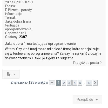
20 paź 2015, 07:01
Forum:
E-Biznes - porady,
informacje
Temat:
Jaka dobra firma
testująca
oprogramowanie
Odpowiedzi:
1
Odsłony:
2387
Jaka dobra firma testująca oprogramowanie
Witam. Czy ktoś tutaj może mi polecić firmę, która specjalizuje
się w testowaniu oprogramowania? Zalezy mi na kimś z dużym
doświadczeniem. Dziękuję z góry za sugestie.
Przejdź do posta
Znaleziono 125 wyników
1
…
2
3
4
5
13
Strona
1
z
13
Nastę
Przejdź do