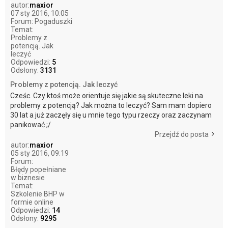
autor:
maxior
07 sty 2016, 10:05
Forum:
Pogaduszki
Temat:
Problemy z
potencją. Jak
leczyć
Odpowiedzi:
5
Odsłony:
3131
Problemy z potencją. Jak leczyć
Cześc. Czy ktoś może orientuje się jakie są skuteczne leki na
problemy z potencją? Jak można to leczyć? Sam mam dopiero
30 lat a już zaczęły się u mnie tego typu rzeczy oraz zaczynam
panikować ;/
Przejdź do posta
autor:
maxior
05 sty 2016, 09:19
Forum:
Błędy popełniane
w biznesie
Temat:
Szkolenie BHP w
formie online
Odpowiedzi:
14
Odsłony:
9295