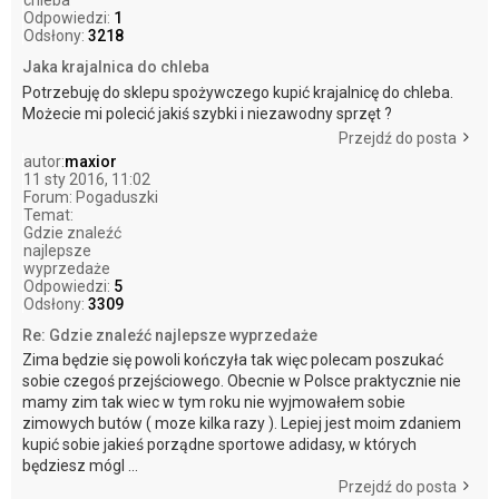
chleba
Odpowiedzi:
1
Odsłony:
3218
Jaka krajalnica do chleba
Potrzebuję do sklepu spożywczego kupić krajalnicę do chleba.
Możecie mi polecić jakiś szybki i niezawodny sprzęt ?
Przejdź do posta
autor:
maxior
11 sty 2016, 11:02
Forum:
Pogaduszki
Temat:
Gdzie znaleźć
najlepsze
wyprzedaże
Odpowiedzi:
5
Odsłony:
3309
Re: Gdzie znaleźć najlepsze wyprzedaże
Zima będzie się powoli kończyła tak więc polecam poszukać
sobie czegoś przejściowego. Obecnie w Polsce praktycznie nie
mamy zim tak wiec w tym roku nie wyjmowałem sobie
zimowych butów ( moze kilka razy ). Lepiej jest moim zdaniem
kupić sobie jakieś porządne sportowe adidasy, w których
będziesz mógl ...
Przejdź do posta