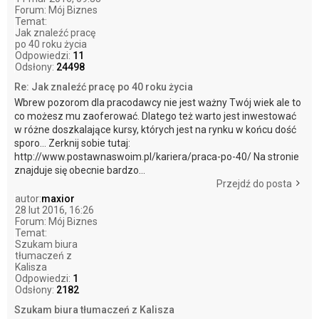
Forum:
Mój Biznes
Temat:
Jak znaleźć pracę
po 40 roku życia
Odpowiedzi:
11
Odsłony:
24498
Re: Jak znaleźć pracę po 40 roku życia
Wbrew pozorom dla pracodawcy nie jest ważny Twój wiek ale to
co możesz mu zaoferować. Dlatego też warto jest inwestować
w różne doszkalające kursy, których jest na rynku w końcu dość
sporo... Zerknij sobie tutaj:
http://www.postawnaswoim.pl/kariera/praca-po-40/ Na stronie
znajduje się obecnie bardzo...
Przejdź do posta
autor:
maxior
28 lut 2016, 16:26
Forum:
Mój Biznes
Temat:
Szukam biura
tłumaczeń z
Kalisza
Odpowiedzi:
1
Odsłony:
2182
Szukam biura tłumaczeń z Kalisza