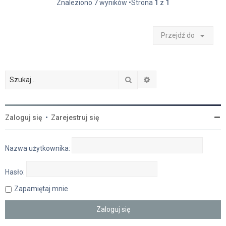
Znaleziono 7 wyników •Strona
1
z
1
Przejdź do
Szukaj
Wyszukiwanie zaawan
Zaloguj się
•
Zarejestruj się
Nazwa użytkownika:
Hasło:
Zapamiętaj mnie