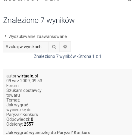
z
u
Znaleziono 7 wyników
k
a
Wyszukiwanie zaawansowane
j
Szukaj
Wyszukiwanie zaawansowane
Znaleziono 7 wyników •Strona
1
z
1
autor:
wirtuale.pl
09 wrz 2009, 09:53
Forum:
Szukam dostawcy
towaru
Temat:
Jak wygrać
wycieczkę do
Paryża? Konkurs
Odpowiedzi:
0
Odsłony:
2557
Jak wygrać wycieczkę do Paryża? Konkurs