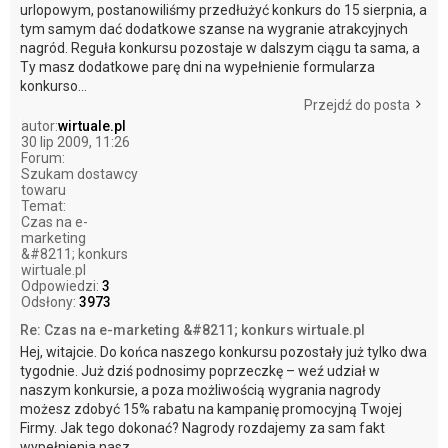
urlopowym, postanowiliśmy przedłużyć konkurs do 15 sierpnia, a
tym samym dać dodatkowe szanse na wygranie atrakcyjnych
nagród. Reguła konkursu pozostaje w dalszym ciągu ta sama, a
Ty masz dodatkowe parę dni na wypełnienie formularza
konkurso...
Przejdź do posta
autor:
wirtuale.pl
30 lip 2009, 11:26
Forum:
Szukam dostawcy
towaru
Temat:
Czas na e-
marketing
&#8211; konkurs
wirtuale.pl
Odpowiedzi:
3
Odsłony:
3973
Re: Czas na e-marketing &#8211; konkurs wirtuale.pl
Hej, witajcie. Do końca naszego konkursu pozostały już tylko dwa
tygodnie. Już dziś podnosimy poprzeczkę – weź udział w
naszym konkursie, a poza możliwością wygrania nagrody
możesz zdobyć 15% rabatu na kampanię promocyjną Twojej
Firmy. Jak tego dokonać? Nagrody rozdajemy za sam fakt
wypełnienia nasz...