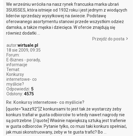
We wrześniu wróciła na nasz rynek francuska marka ubrań
3SUISSES, która istnieje od 1932 roku i jest jednym z wiodących
liderów sprzedaży wysyłkowej na świecie. Podstawę
oferowanego asortymentu stanowi przede wszystkim odzież
damska, a także męska i dziecięca. W ofercie znajdują się
również dodatki ...
Przejdź do posta
autor:
wirtuale.pl
18 sie 2009, 09:35
Forum:
E-Biznes - porady,
informacje
Temat:
Konkursy
internetowe- co
myślicie?
Odpowiedzi:
5
Odsłony:
4575
Re: Konkursy internetowe- co myślicie?
[quote="kazz92"]Z konkursami to jest tak że wystarczy żeby
konkurs trafiał w gusta odbiorców to wtedy nawet nagrody nie
są potrzebne. [/quote] Właśnie największą sztuką jest trafienie
w gusta odbiorców. Pytanie tylko, co musi taki konkurs spełniać,
jak musi skonstruowany, żeby w te gusta trafić? Bo ...