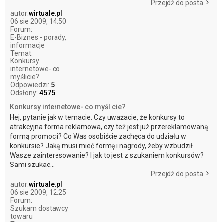
Przejdź do posta
autor:
wirtuale.pl
06 sie 2009, 14:50
Forum:
E-Biznes - porady,
informacje
Temat:
Konkursy
internetowe- co
myślicie?
Odpowiedzi:
5
Odsłony:
4575
Konkursy internetowe- co myślicie?
Hej, pytanie jak w temacie. Czy uważacie, że konkursy to
atrakcyjna forma reklamowa, czy też jest już przereklamowaną
formą promocji? Co Was osobiście zachęca do udziału w
konkursie? Jaką musi mieć formę i nagrody, żeby wzbudził
Wasze zainteresowanie? I jak to jest z szukaniem konkursów?
Sami szukac...
Przejdź do posta
autor:
wirtuale.pl
06 sie 2009, 12:25
Forum:
Szukam dostawcy
towaru