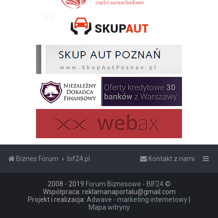
Biznes Forum
bif24.pl
Kontakt z nami
2008 - 2019
Forum Biznesowe - BIF24 ©
Współpraca: reklamanaportalu@gmail.com
Projekt i realizacja:
Adwave - marketing internetowy
|
Mapa witryny