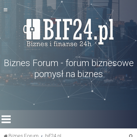
Biznes Forum - forum biznesowe
pomysł na biznes
S
Biznes Forum
bif24.pl