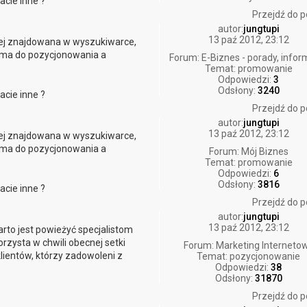
acie inne ?
Przejdź do p
autor:
jungtupi
13 paź 2012, 23:12
ej znajdowana w wyszukiwarce,
irma do pozycjonowania a
Forum:
E-Biznes - porady, infor
Temat:
promowanie
Odpowiedzi:
3
Odsłony:
3240
acie inne ?
Przejdź do p
autor:
jungtupi
13 paź 2012, 23:12
ej znajdowana w wyszukiwarce,
irma do pozycjonowania a
Forum:
Mój Biznes
Temat:
promowanie
Odpowiedzi:
6
Odsłony:
3816
acie inne ?
Przejdź do p
autor:
jungtupi
13 paź 2012, 23:12
rto jest powieżyć specjalistom
rzysta w chwili obecnej setki
Forum:
Marketing Interneto
klientów, którzy zadowoleni z
Temat:
pozycjonowanie
Odpowiedzi:
38
Odsłony:
31870
Przejdź do p