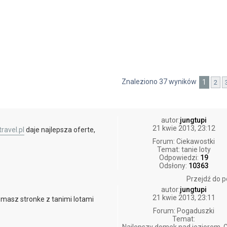
Znaleziono 37 wyników
1
2
wane
autor:
jungtupi
21 kwie 2013, 23:12
ravel.pl
daje najlepsza oferte,
Forum:
Ciekawostki
Temat:
tanie loty
Odpowiedzi:
19
Odsłony:
10363
Przejdź do p
autor:
jungtupi
21 kwie 2013, 23:11
u masz stronke z tanimi lotami
Forum:
Pogaduszki
Temat: