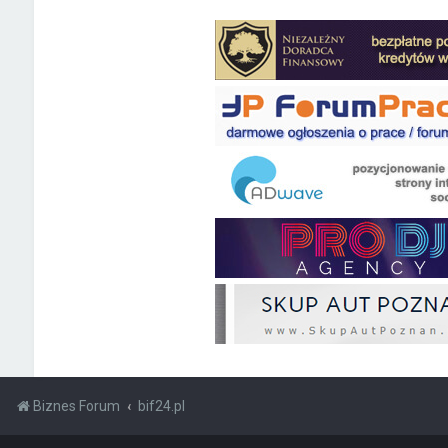
Biznes Forum
bif24.pl