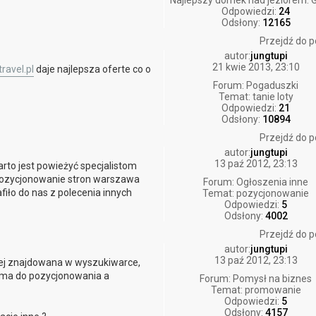
Najlepszy domek nad jeziorem. 
Odpowiedzi:
24
Odsłony:
12165
Przejdź do p
autor:
jungtupi
21 kwie 2013, 23:10
ravel.pl
daje najlepsza oferte co o
Forum:
Pogaduszki
Temat:
tanie loty
Odpowiedzi:
21
Odsłony:
10894
Przejdź do p
autor:
jungtupi
13 paź 2012, 23:13
rto jest powieżyć specjalistom
 pozycjonowanie stron warszawa
Forum:
Ogłoszenia inne
afiło do nas z polecenia innych
Temat:
pozycjonowanie
Odpowiedzi:
5
Odsłony:
4002
Przejdź do p
autor:
jungtupi
13 paź 2012, 23:13
ej znajdowana w wyszukiwarce,
irma do pozycjonowania a
Forum:
Pomysł na biznes
Temat:
promowanie
Odpowiedzi:
5
Odsłony:
4157