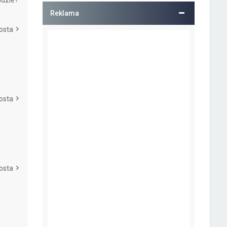
Gdzie?
Reklama
osta
osta
osta