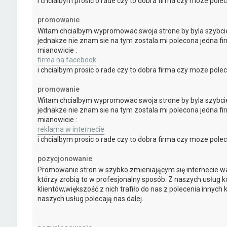
i chcialbym prosic o rade czy to dobra firma czy moze polec
promowanie
Witam chcialbym wypromowac swoja strone by byla szybci
jednakze nie znam sie na tym zostala mi polecona jedna f
mianowicie :
firma na facebook
i chcialbym prosic o rade czy to dobra firma czy moze polec
promowanie
Witam chcialbym wypromowac swoja strone by byla szybci
jednakze nie znam sie na tym zostala mi polecona jedna f
mianowicie :
reklama w internecie
i chcialbym prosic o rade czy to dobra firma czy moze polec
pozycjonowanie
Promowanie stron w szybko zmieniającym się internecie wa
którzy zrobią to w profesjonalny sposób. Z naszych usług ko
klientów,większość z nich trafiło do nas z polecenia innych 
naszych usług polecają nas dalej.