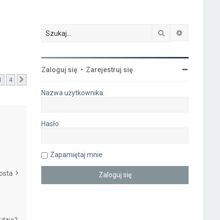
Szukaj
Wyszukiwa
Zaloguj się
•
Zarejestruj się
3
4
Następna
Nazwa użytkownika:
Hasło:
Zapamiętaj mnie
osta