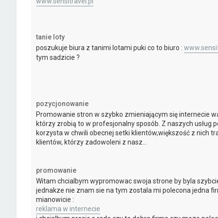
www.sensitravel.pl
tanie loty
poszukuje biura z tanimi lotami puki co to biuro :
www.sensit
tym sadzicie ?
pozycjonowanie
Promowanie stron w szybko zmieniającym się internecie wa
którzy zrobią to w profesjonalny sposób. Z naszych usług
korzysta w chwili obecnej setki klientów,większość z nich tr
klientów, którzy zadowoleni z nasz...
promowanie
Witam chcialbym wypromowac swoja strone by byla szybci
jednakze nie znam sie na tym zostala mi polecona jedna f
mianowicie :
reklama w internecie