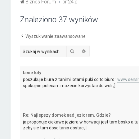
Biznes Forum
bif24.pl
Znaleziono 37 wyników
Wyszukiwanie zaawansowane
Szukaj
Wyszukiwanie zaawanso
tanie loty
poszukuje biura z tanimi lotami puki co to biuro :
www.sensit
spokojnie polecam mozecie korzystac do woli ;]
Re: Najlepszy domek nad jeziorem. Gdzie?
ja proponuje ciekawe jeziora w horwacji jest tam bosko a t
zeby sie tam dosc tanio dostac ;]