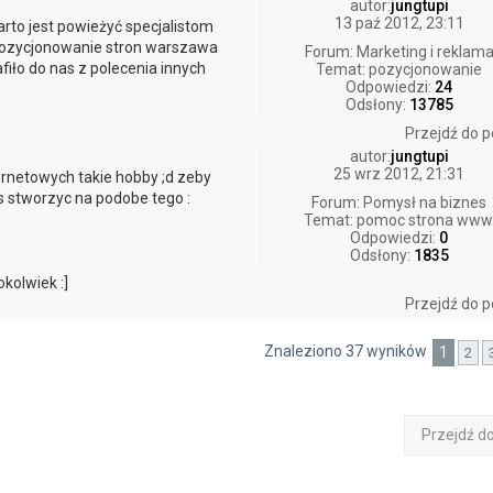
autor:
jungtupi
13 paź 2012, 23:11
rto jest powieżyć specjalistom
 pozycjonowanie stron warszawa
Forum:
Marketing i reklam
afiło do nas z polecenia innych
Temat:
pozycjonowanie
Odpowiedzi:
24
Odsłony:
13785
Przejdź do p
autor:
jungtupi
25 wrz 2012, 21:31
rnetowych takie hobby ;d zeby
cos stworzyc na podobe tego :
Forum:
Pomysł na biznes
Temat:
pomoc strona www
Odpowiedzi:
0
Odsłony:
1835
okolwiek :]
Przejdź do p
Znaleziono 37 wyników
1
2
Przejdź d