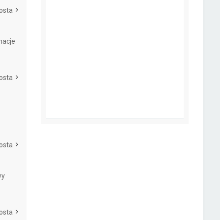
osta
macje
osta
osta
wy
osta