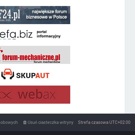
osobowych
Usuń ciasteczka witryny
Strefa czasowa
UTC+02:00