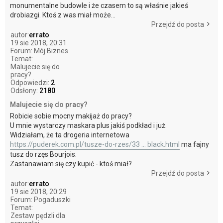
monumentalne budowle i że czasem to są właśnie jakieś
drobiazgi. Ktoś z was miał może...
Przejdź do posta
autor:
errato
19 sie 2018, 20:31
Forum:
Mój Biznes
Temat:
Malujecie się do
pracy?
Odpowiedzi:
2
Odsłony:
2180
Malujecie się do pracy?
Robicie sobie mocny makijaż do pracy?
U mnie wystarczy maskara plus jakiś podkład i już.
Widziałam, że ta drogeria internetowa
https://puderek.com.pl/tusze-do-rzes/33 ... black.html
ma fajny
tusz do rzęs Bourjois.
Zastanawiam się czy kupić - ktoś miał?
Przejdź do posta
autor:
errato
19 sie 2018, 20:29
Forum:
Pogaduszki
Temat:
Zestaw pędzli dla