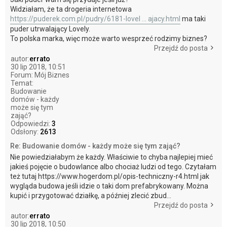
Widziałam, że ta drogeria internetowa
https://puderek.com.pl/pudry/6181-lovel ... ajacy.html
ma taki
puder utrwalający Lovely.
To polska marka, więc może warto wesprzeć rodzimy biznes?
Przejdź do posta
autor:
errato
30 lip 2018, 10:51
Forum:
Mój Biznes
Temat:
Budowanie
domów - każdy
może się tym
zająć?
Odpowiedzi:
3
Odsłony:
2613
Re: Budowanie domów - każdy może się tym zająć?
Nie powiedziałabym że każdy. Właściwie to chyba najlepiej mieć
jakieś pojęcie o budowlance albo chociaż ludzi od tego. Czytałam
też tutaj https://www.hogerdom.pl/opis-techniczny-r4.html jak
wygląda budowa jeśli idzie o taki dom prefabrykowany. Można
kupić i przygotować działkę, a później zlecić zbud...
Przejdź do posta
autor:
errato
30 lip 2018, 10:50