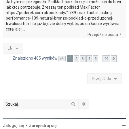
Ja bym nie przeginała. Podkład, tusz do rzęs i może coś do brwi
jak ktoś potrzebuje. Zresztą ten podkład Max Factor
https://puderek.com.pl/podklady/1789-max-factor-lasting-
performance-109-natural-bronze-podklad-o-przedluzonej-
trwalosci.html to już będzie dobry wybór, bo on ładnie wyrówna
cerę, ale j...
Przejdź do posta
Znaleziono 485 wyników
1
…
2
3
4
5
49
Strona
1
z
49
Nastę
Przejdź do
Szukaj
Wyszukiwanie zaawan
Zaloguj się
•
Zarejestruj się