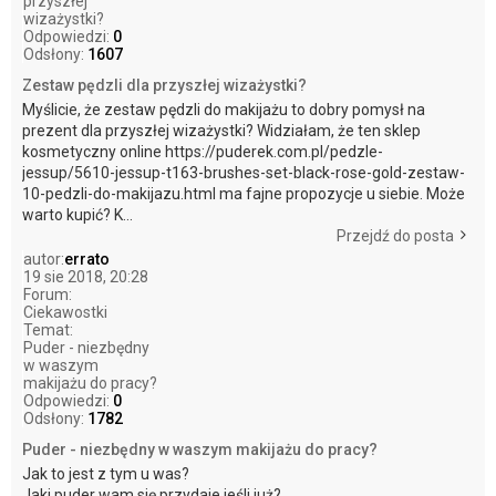
przyszłej
wizażystki?
Odpowiedzi:
0
Odsłony:
1607
Zestaw pędzli dla przyszłej wizażystki?
Myślicie, że zestaw pędzli do makijażu to dobry pomysł na
prezent dla przyszłej wizażystki? Widziałam, że ten sklep
kosmetyczny online https://puderek.com.pl/pedzle-
jessup/5610-jessup-t163-brushes-set-black-rose-gold-zestaw-
10-pedzli-do-makijazu.html ma fajne propozycje u siebie. Może
warto kupić? K...
Przejdź do posta
autor:
errato
19 sie 2018, 20:28
Forum:
Ciekawostki
Temat:
Puder - niezbędny
w waszym
makijażu do pracy?
Odpowiedzi:
0
Odsłony:
1782
Puder - niezbędny w waszym makijażu do pracy?
Jak to jest z tym u was?
Jaki puder wam się przydaje jeśli już?