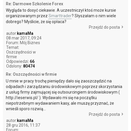
Re: Darmowe Szkolenie Forex
Wygląda to dosyć ciekawie. A uczestniczył ktoś może kursie
organizowanym przez
Smarttrader
? Słyszałam o nim wiele
dobrego? Myślicie, że się opłaca?
Przejdź do posta
autor:
kamaMa
08 mar 2017, 09:24
Forum:
Mój Biznes
Temat:
Oszczędności w
firmie
Odpowiedzi:
66
Odsłony:
80474
Re: Oszczędności w firmie
U mnie w pracy trochę pieniędzy dało się zaoszczędzić na
odpadach i zarządzaniu środowiskowym poprzez skorzystania
z usług firmy zajmującej się outsourcingiem środowiskowym (
http://ieserwis.pl/ ). Wydawało mi się na początku
niepotrzebnym wydawaniem kasy, ale muszę przyznać, że
wnieśli sporo rozwią...
Przejdź do posta
autor:
kamaMa
28 gru 2016, 11:37
Forum: