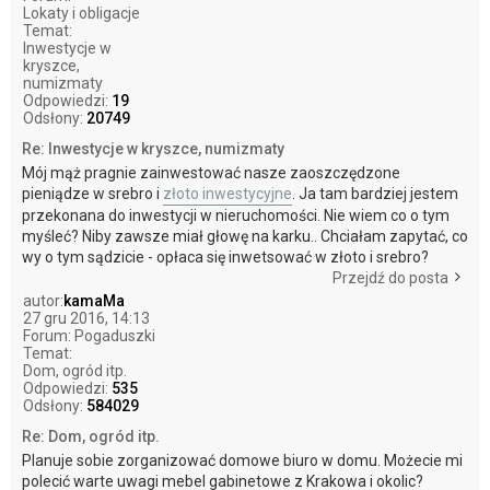
Lokaty i obligacje
Temat:
Inwestycje w
kryszce,
numizmaty
Odpowiedzi:
19
Odsłony:
20749
Re: Inwestycje w kryszce, numizmaty
Mój mąż pragnie zainwestować nasze zaoszczędzone
pieniądze w srebro i
złoto inwestycyjne
. Ja tam bardziej jestem
przekonana do inwestycji w nieruchomości. Nie wiem co o tym
myśleć? Niby zawsze miał głowę na karku.. Chciałam zapytać, co
wy o tym sądzicie - opłaca się inwetsować w złoto i srebro?
Przejdź do posta
autor:
kamaMa
27 gru 2016, 14:13
Forum:
Pogaduszki
Temat:
Dom, ogród itp.
Odpowiedzi:
535
Odsłony:
584029
Re: Dom, ogród itp.
Planuje sobie zorganizować domowe biuro w domu. Możecie mi
polecić warte uwagi mebel gabinetowe z Krakowa i okolic?