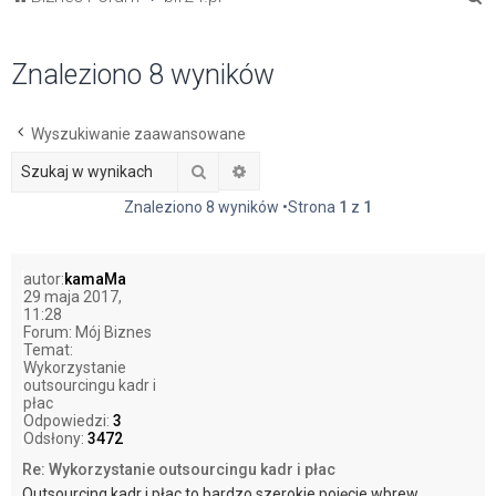
z
u
Znaleziono 8 wyników
k
a
Wyszukiwanie zaawansowane
j
Szukaj
Wyszukiwanie zaawansowane
Znaleziono 8 wyników •Strona
1
z
1
autor:
kamaMa
29 maja 2017,
11:28
Forum:
Mój Biznes
Temat:
Wykorzystanie
outsourcingu kadr i
płac
Odpowiedzi:
3
Odsłony:
3472
Re: Wykorzystanie outsourcingu kadr i płac
Outsourcing kadr i płac to bardzo szerokie pojęcie wbrew