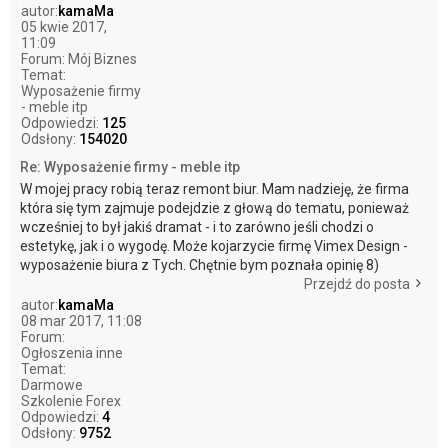
autor:
kamaMa
05 kwie 2017,
11:09
Forum:
Mój Biznes
Temat:
Wyposażenie firmy
- meble itp
Odpowiedzi:
125
Odsłony:
154020
Re: Wyposażenie firmy - meble itp
W mojej pracy robią teraz remont biur. Mam nadzieję, że firma
która się tym zajmuje podejdzie z głową do tematu, ponieważ
wcześniej to był jakiś dramat - i to zarówno jeśli chodzi o
estetykę, jak i o wygodę. Może kojarzycie firmę Vimex Design -
wyposażenie biura z Tych. Chętnie bym poznała opinię 8)
Przejdź do posta
autor:
kamaMa
08 mar 2017, 11:08
Forum:
Ogłoszenia inne
Temat:
Darmowe
Szkolenie Forex
Odpowiedzi:
4
Odsłony:
9752