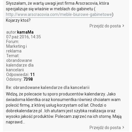
Słyszałam, że wartą uwagi jest firma Arscracovia, która
specjalizuje się właśnie w meblach do gabinetu (
http://www.arscracovia.com/meble-biurowe-gabinetowe
)
Kojarzy ktoś?
Przejdź do posta
autor:
kamaMa
07 paź 2016, 14:35
Forum:
Marketing i
reklama
Temat:
obrandowane
kalendarze dla
kancelarii
Odpowiedzi:
11
Odsłony:
7398
Re: obrandowane kalendarze dla kancelarii
Widzę, że polecacie tu sporo producentów kalendarzy. Jako
świadoma klientka oraz konsumentka również chciałam wam
polecić firmę, z której usług korzystam od lat. Chodzi o
dobrekalendarze.pl . Ich atutami jest szybka realizacja oraz
wysoko jakość produktów. Polecam zajrzeć na ich stornę. Mają
naprawd...
Przejdź do posta