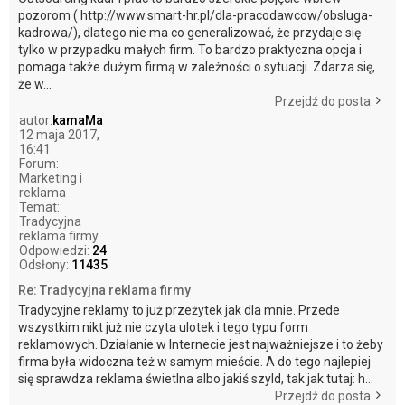
pozorom ( http://www.smart-hr.pl/dla-pracodawcow/obsluga-
kadrowa/), dlatego nie ma co generalizować, że przydaje się
tylko w przypadku małych firm. To bardzo praktyczna opcja i
pomaga także dużym firmą w zależności o sytuacji. Zdarza się,
że w...
Przejdź do posta
autor:
kamaMa
12 maja 2017,
16:41
Forum:
Marketing i
reklama
Temat:
Tradycyjna
reklama firmy
Odpowiedzi:
24
Odsłony:
11435
Re: Tradycyjna reklama firmy
Tradycyjne reklamy to już przeżytek jak dla mnie. Przede
wszystkim nikt już nie czyta ulotek i tego typu form
reklamowych. Działanie w Internecie jest najważniejsze i to żeby
firma była widoczna też w samym mieście. A do tego najlepiej
się sprawdza reklama świetlna albo jakiś szyld, tak jak tutaj: h...
Przejdź do posta