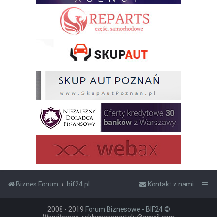
Biznes Forum
bif24.pl
Kontakt z nami
2008 - 2019
Forum Biznesowe - BIF24 ©