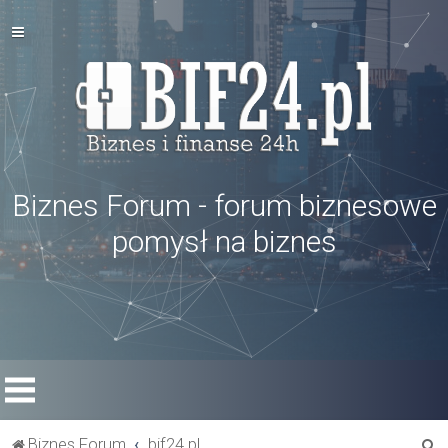
Biznes Forum - forum biznesowe
pomysł na biznes
S
Biznes Forum
bif24.pl