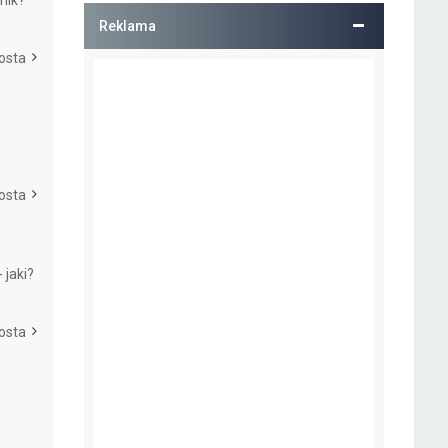
nik?
Reklama
osta
osta
 jaki?
osta