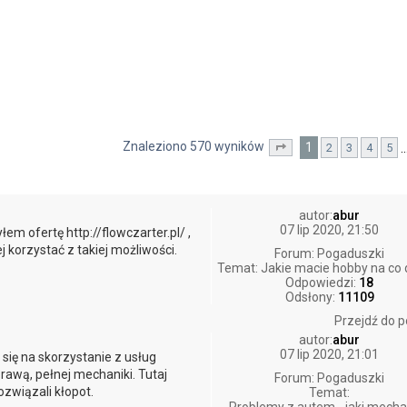
Znaleziono 570 wyników
1
2
3
4
5
wane
Strona
1
z
57
autor:
abur
07 lip 2020, 21:50
em ofertę http://flowczarter.pl/ ,
j korzystać z takiej możliwości.
Forum:
Pogaduszki
Temat:
Jakie macie hobby na co 
Odpowiedzi:
18
Odsłony:
11109
Przejdź do p
autor:
abur
07 lip 2020, 21:01
się na skorzystanie z usług
prawą, pełnej mechaniki. Tutaj
Forum:
Pogaduszki
ozwiązali kłopot.
Temat: