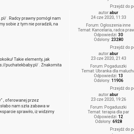
Przejdź do p
autor:
abur
24 cze 2020, 11:33
m.pl/ . Radcy prawny pomógł nam
 sobie z tym nie poradzili, na
Forum:
Ogłoszenia inne
Temat:
Kancelaria, radca pra
Odpowiedzi:
30
Odsłony:
23280
Przejdź do p
autor:
abur
23 cze 2020, 21:43
koiku! Takie elementy, jak
ps://puchatekbaby.pl/ . Znakomita
Forum:
Pogaduszki
Temat:
Ubranka dla maluch
Odpowiedzi:
13
Odsłony:
11906
Przejdź do p
autor:
abur
23 cze 2020, 19:26
" , oferowanej przez
zo słabo nam szła zabawa w
Forum:
Pogaduszki
wsparcie sprawiło, iż widzimy
Temat:
terapia dla par
Odpowiedzi:
12
Odsłony:
6928
Przejdź do p