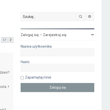
Szukaj
Wyszukiwa
Zaloguj się
•
Zarejestruj się
…
57
Następna
Nazwa użytkownika:
Hasło:
dzień?
Zapamiętaj mnie
osta