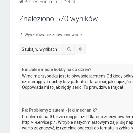
Biznes Forum
bif24.pl
Znaleziono 570 wyników
Wyszukiwanie zaawansowane
Szukaj
Wyszukiwanie zaawanso
Re: Jakie macie hobby na co dzień?
W moim przypadku jest to pływanie jachtem. Od kiedy odkrył
czarterujących jachty bez patentu, staram się jak najczęście
Odpowiada mi to jak nigdy, serio. To prawdziwa frajda!
Re: Problemy z autem - jaki mechanik?
Problem dopadł także i mój pojazd. Dlatego zdecydowałem 
http://l-service.pl/ . W trybie natychmiastowym zajęli się na
warto zaznaczyć, iż rzetelnie podeszli do tematu i szybko r