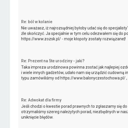
Re: ból w kolanie
Nie uważasz, iż najrozsądniej byłoby udać się do specjalist
źle skończyć. Ja specjalnie w tym celu odezwałem się do p
https://www.zozsk.pl/ - moje kłopoty zostały rozwiązane|!
Re: Prezent na 5te urodziny - jaki?
Taka impreza urodzinowa powinna zostać jak najlepiej ozd
i wiele innych gadżetów, udało nam się urządzić cudowną 
typu zamówiliśmy od https://www.balonyczestochowa.pl/ , 
Re: Adwokat dla firmy
Jeśli chodzi o kwestie porad prawnych to zgłaszamy się do 
otrzymaliśmy szereg należytych porad, niezbędnych w nasz
uniknięcie błędów.