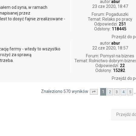
autor:
abur
23 cze 2020, 18:47
ymałem od syna, w ramach
napisanej przez
Forum:
Pogaduszki
est to dosyć fajnie zrealizowane -
Temat:
Relaks po pracy
Odpowiedzi:
251
Odsłony:
118445
Przejdź do p
autor:
abur
22 cze 2020, 18:57
zację fermy - wtedy to wszystko
rożyć za sprawą
Forum:
Pomysł na biznes
 trzeba.
Temat:
Rolnictwo dobrym bizn
Odpowiedzi:
22
Odsłony:
15282
Przejdź do p
Znaleziono 570 wyników
1
2
3
4
5
Strona
1
z
57
Przejdź d