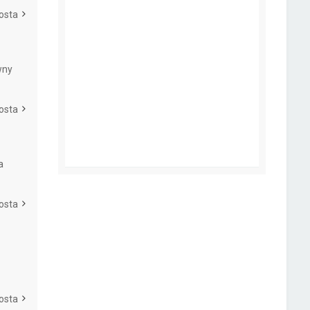
osta
wny
osta
a
osta
osta