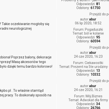
Problemy z autem - jaki mecha
Odpowiedzi:
81
Odsłony:
61750
Przejdź do p
autor:
abur
06 lip 2020, 18:52
y? Takie oczekiwanie mogłoby się
oradni neurologicznej
Forum:
Pogaduszki
Temat:
ból w kolanie
Odpowiedzi:
95
Odsłony:
60594
Przejdź do p
autor:
abur
24 cze 2020, 16:23
obiona! Poprzez balony, dekoracje
imprezę! Masę akcesoriów tego
Forum:
Ciekawostki
było dzięki temu bardzo kolorowo!
Temat:
Prezent na 5te urodziny -
Odpowiedzi:
13
Odsłony:
10332
Przejdź do p
autor:
abur
24 cze 2020, 16:21
kpbo.pl . To właśnie stamtąd
ej pracy. To doskonały sposób na
Forum:
Mój Biznes
Temat:
Adwokat dla firmy
Odpowiedzi:
34
Odsłony:
26766