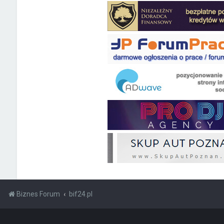
Biznes Forum
bif24.pl