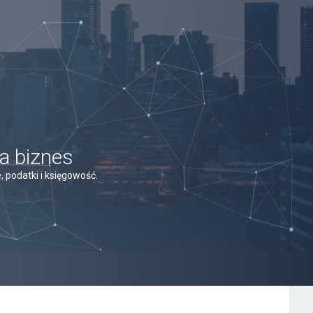
a biznes
 podatki i księgowość.