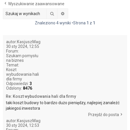
Wyszukiwanie zaawansowane
j
Szukaj
Wyszukiwanie zaawansowane
Znaleziono 4 wyniki •Strona
1
z
1
autor:
KasjuszMag
30 sty 2024, 12:55
Forum:
Szukam pomysłu
na biznes
Temat:
Koszt
wybudowania hali
dla firmy
Odpowiedzi:
3
Odsłony:
8476
Re: Koszt wybudowania hali dla firmy
taki koszt budowy to bardzo dużo pieniędzy, najlepiej zanaleźć
jakiegoś inwestora
Przejdź do posta
autor:
KasjuszMag
30 sty 2024, 12:53
Forum: