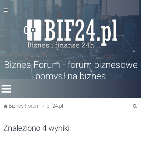
Biznes Forum - forum biznesowe
pomysł na biznes
S
Biznes Forum
bif24.pl
z
u
Znaleziono 4 wyniki
k
a