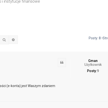
i i instytucje finansowe
Posty: 8 •St
Szukaj
Wyszukiwanie zaawansowane
Gman
Cytuj
Użytkownik
Posty:
9
wości (e-konta) jest Waszym zdaniem