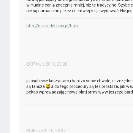
wirtualne cenię znacznie mniej, niż te tradycyjne. Szybciej 
nie są namacalne przez co łatwiej mi je wydawać. Nie jest
http://najkredyt.blox.pl/html
07 kwie 2010, 23:28
ja osobiście korzystam i bardzo sobie chwale, oszczędno
są tańsze
a do tego procedury są też prostsze, jak weź
pekao wprowadzając nowe platformy www jeszcze bardzi
08 cze 2010, 23:37