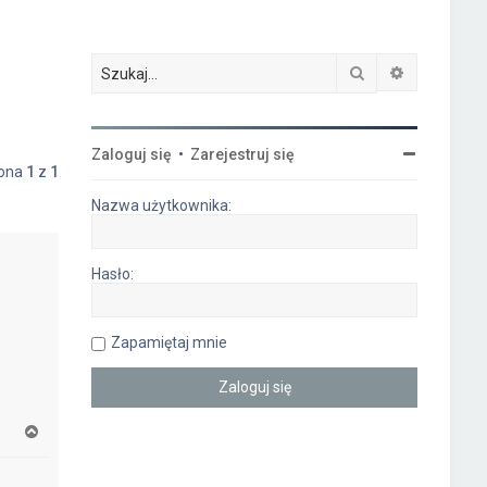
Szukaj
Wyszukiwa
Zaloguj się
•
Zarejestruj się
rona
1
z
1
Nazwa użytkownika:
Hasło:
Zapamiętaj mnie
N
a
g
ó