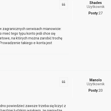
Shades
Cytuj
Użytkownik
Posty:
27
w zagranicznych serwisach mianowicie:
mieć tego typu konto jeśli chce się
rnetowe, na których można zarobić trochę
 Prowadzenie takiego e-konta jest
Manolo
Cytuj
Użytkownik
Posty:
20
dno powiedzieć zawsze trzeba się liczyć z
ardziej ludzkim językiem, że pieniądze