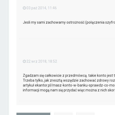
03 paź 2014, 11:46
Jesli my sami zachowamy ostrożność (połączenia szyfrowa
22 wrz 2018, 18:52
Zgadzam się całkowicie z przedmówcą. takie konto jest 
Trzeba tylko, jak zresztą wszędzie zachować zdrowy roz
artykuł ekantor.pl/masz-konto-w-banku-sprawdz-co-moz
informacji mogą nam się przydać więc można z nich skor