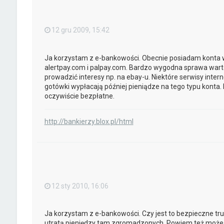
12 gru 2009, 15:42
Ja korzystam z e-bankowości. Obecnie posiadam konta 
alertpay.com i palpay.com. Bardzo wygodna sprawa warto 
prowadzić interesy np. na ebay-u. Niektóre serwisy inte
gotówki wypłacają później pieniądze na tego typu konta.
oczywiście bezpłatne.
http://bankierzy.blox.pl/html
12 sty 2010, 16:06
Ja korzystam z e-bankowości. Czy jest to bezpieczne tru
utratą pieniędzy tam zgromadzonych. Powiem też może b