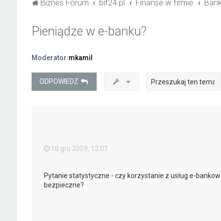
Biznes Forum
bif24.pl
Finanse w firmie
Bank
Pieniądze w e-banku?
Moderator:
mkamil
ODPOWIEDZ
10 gru 2009, 12:01
Pytanie statystyczne - czy korzystanie z usług e-banko
bezpieczne?