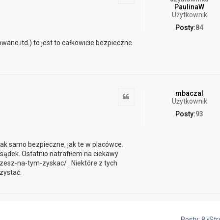
PaulinaW
Użytkownik
Posty:
84
ne itd.) to jest to całkowicie bezpieczne.
mbaczal
Cytuj
Użytkownik
Posty:
93
tak samo bezpieczne, jak te w placówce.
sądek. Ostatnio natrafiłem na ciekawy
esz-na-tym-zyskac/ . Niektóre z tych
zystać.
Posty: 8 •St