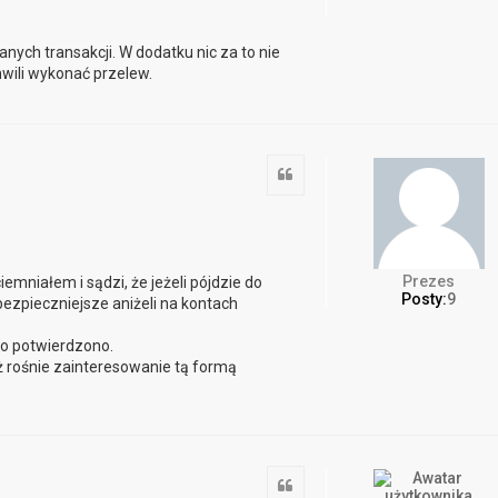
ych transakcji. W dodatku nic za to nie
ili wykonać przelew.
Cytuj
Prezes
mniałem i sądzi, że jeżeli pójdzie do
Posty:
9
bezpieczniejsze aniżeli na kontach
wo potwierdzono.
eż rośnie zainteresowanie tą formą
Cytuj