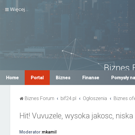
Więcej…
Biznes 
Największe Biznes For
Home
Portal
Biznes
Finanse
Pomysły na
Biznes Forum
bif24.pl
Ogłoszenia
Biznes of
Hit! Vuvuzele, wysoka jakosc, niska
Moderator:
mkamil