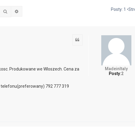
Posty: 1 •St
Szukaj
Wyszukiwanie zaawansowane
Cytuj
MadeinItaly
kosc. Produkowane we Wloszech. Cena za
Posty:
2
 telefonu(preferowany) 792 777 319