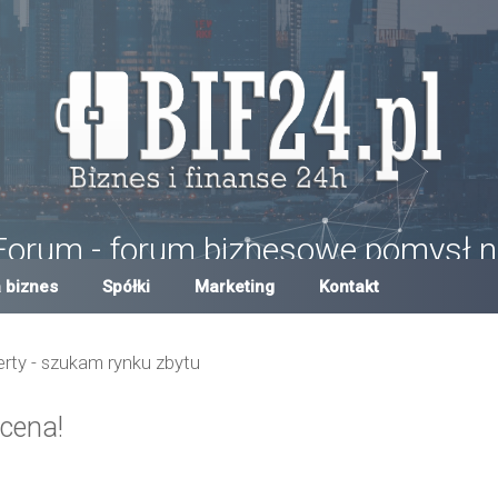
Forum - forum biznesowe pomysł n
um w Polsce, forum biznesowe i finansowe, pomysły na biznes, dotacje,
 biznes
Spółki
Marketing
Kontakt
erty - szukam rynku zbytu
 cena!