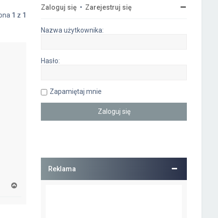
Zaloguj się
•
Zarejestruj się
rona
1
z
1
Nazwa użytkownika:
Hasło:
Zapamiętaj mnie
Reklama
N
a
g
ó
r