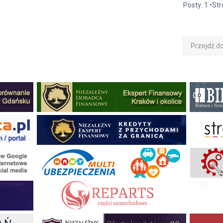
Posty: 1 •St
Przejdź d