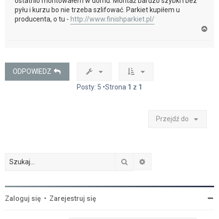
ostatnio montowałem w domu. Montaż bardzo szybki i bez
pyłu i kurzu bo nie trzeba szlifować. Parkiet kupiłem u
producenta, o tu -
http://www.finishparkiet.pl/
N
a
g
ó
r
ę
ODPOWIEDZ
Posty: 5 •Strona
1
z
1
Przejdź do
Szukaj
Wyszukiwanie zaawan
Zaloguj się
•
Zarejestruj się