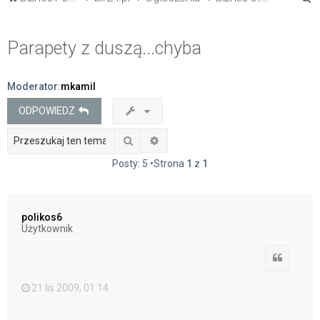
z
u
Parapety z duszą...chyba
k
a
Moderator:
mkamil
j
ODPOWIEDZ
Szukaj
Wyszukiwanie zaawansowane
Posty: 5 •Strona
1
z
1
polikos6
Użytkownik
Cytuj
21 lis 2009, 01:14