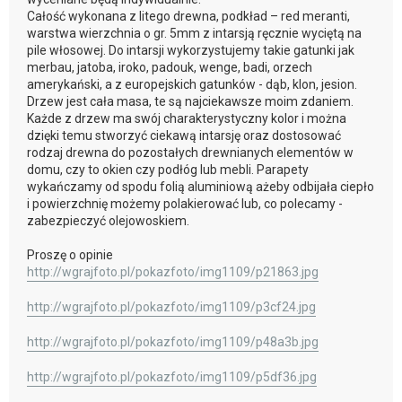
Całość wykonana z litego drewna, podkład – red meranti,
warstwa wierzchnia o gr. 5mm z intarsją ręcznie wyciętą na
pile włosowej. Do intarsji wykorzystujemy takie gatunki jak
merbau, jatoba, iroko, padouk, wenge, badi, orzech
amerykański, a z europejskich gatunków - dąb, klon, jesion.
Drzew jest cała masa, te są najciekawsze moim zdaniem.
Każde z drzew ma swój charakterystyczny kolor i można
dzięki temu stworzyć ciekawą intarsję oraz dostosować
rodzaj drewna do pozostałych drewnianych elementów w
domu, czy to okien czy podłóg lub mebli. Parapety
wykańczamy od spodu folią aluminiową ażeby odbijała ciepło
i powierzchnię możemy polakierować lub, co polecamy -
zabezpieczyć olejowoskiem.
Proszę o opinie
http://wgrajfoto.pl/pokazfoto/img1109/p21863.jpg
http://wgrajfoto.pl/pokazfoto/img1109/p3cf24.jpg
http://wgrajfoto.pl/pokazfoto/img1109/p48a3b.jpg
http://wgrajfoto.pl/pokazfoto/img1109/p5df36.jpg