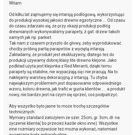
Witam
Od kilku lat zajmujemy się intarsją podłogową, wykorzystując
do produkcji wysokiej jakości drewno egzotyczne….. Od czasu
do czasu zdarzało się, że przy okazji produkcji podłóg
drewnianych wykonywaliśmy parapety, z gat. drzew takich
samych jak np. parkiet.
Tak nam z czasem przyszło do głowy, żeby wyprodukować
choćby próbną partię parapetów z wyciętą intarsją.
Zakładamy, że produkt jest ekskluzywny, dlatego też do
produkcji używamy dobrej klasy lite drewno klejone. Jako
podkład użyta jest klejonka z Red Meranti, dzięki temu
parapety są stabilne, nie wypaczają się i nie pracują. Na to
naklejamy warstwę dekoracyjną z intarsją. Tu chyba
największym problemem jest dopasowanie odpowiedniego
wzoru, koloru drewna, jak trafić w gusta klientów…… a produkt
nowy, nie bardzo jest na czym się oprzeć, coś podpatrzyć.
Aby wszystko było jasne to może trochę szczegółów
technicznych:
Wymiary standard założyłem że szer. 25cm, gr. 3cm, dł. na
życzenie klienta( bo przecież każde okno inne). Wszystkie
inne rozmiary oczywiście też można wykonać, natomiast
wyceniane będą indywidualnie.