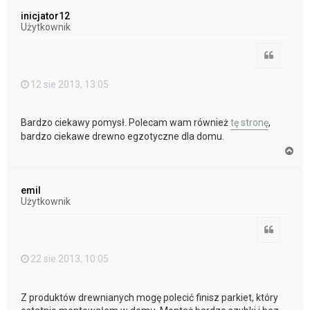
ó
inicjator12
r
Użytkownik
ę
Cytuj
12 sie 2013, 13:05
Bardzo ciekawy pomysł. Polecam wam również
tę stronę
,
bardzo ciekawe drewno egzotyczne dla domu.
N
a
g
ó
emil
r
Użytkownik
ę
Cytuj
22 sie 2013, 10:05
Z produktów drewnianych mogę polecić finisz parkiet, który