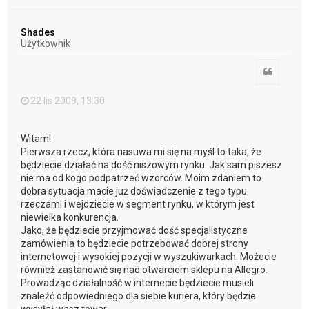
a
g
ó
Shades
r
Użytkownik
ę
Cytuj
22 lis 2009, 13:30
Witam!
Pierwsza rzecz, która nasuwa mi się na myśl to taka, że
będziecie działać na dość niszowym rynku. Jak sam piszesz
nie ma od kogo podpatrzeć wzorców. Moim zdaniem to
dobra sytuacja macie już doświadczenie z tego typu
rzeczami i wejdziecie w segment rynku, w którym jest
niewielka konkurencja.
Jako, że będziecie przyjmować dość specjalistyczne
zamówienia to będziecie potrzebować dobrej strony
internetowej i wysokiej pozycji w wyszukiwarkach. Możecie
również zastanowić się nad otwarciem sklepu na Allegro.
Prowadząc działalność w internecie będziecie musieli
znaleźć odpowiedniego dla siebie kuriera, który będzie