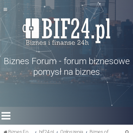
Biznes Forum - forum biznesowe
pomysł na biznes
S
Biznes Forum
bif24.pl
Ogłoszenia
Biznes oferty - szukam rynku zbytu