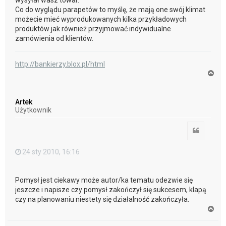
wysyłał wasz towar.
Co do wyglądu parapetów to myślę, że mają one swój klimat
możecie mieć wyprodukowanych kilka przykładowych
produktów jak również przyjmować indywidualne
zamówienia od klientów.
http://bankierzy.blox.pl/html
N
a
g
ó
Artek
r
Użytkownik
ę
Cytuj
24 sty 2010, 16:16
Pomysł jest ciekawy może autor/ka tematu odezwie się
jeszcze i napisze czy pomysł zakończył się sukcesem, klapą
czy na planowaniu niestety się działalność zakończyła.
N
a
g