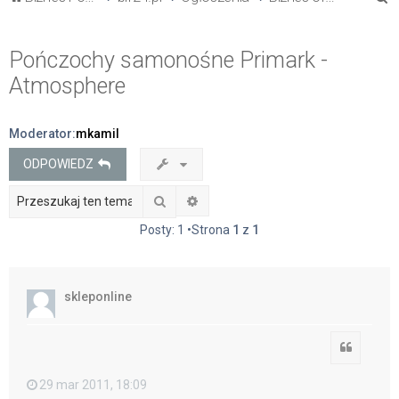
z
u
Pończochy samonośne Primark -
k
Atmosphere
a
j
Moderator:
mkamil
ODPOWIEDZ
Szukaj
Wyszukiwanie zaawansowane
Posty: 1 •Strona
1
z
1
skleponline
Cytuj
29 mar 2011, 18:09