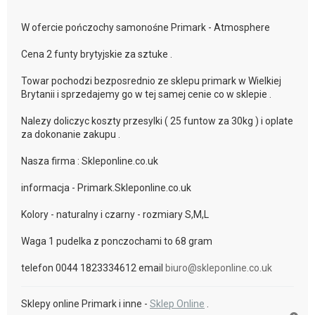
W ofercie pończochy samonośne Primark - Atmosphere
Cena 2 funty brytyjskie za sztuke .
Towar pochodzi bezposrednio ze sklepu primark w Wielkiej
Brytanii i sprzedajemy go w tej samej cenie co w sklepie .
Nalezy doliczyc koszty przesylki ( 25 funtow za 30kg ) i oplate
za dokonanie zakupu .
Nasza firma : Skleponline.co.uk
informacja - Primark.Skleponline.co.uk
Kolory - naturalny i czarny - rozmiary S,M,L
Waga 1 pudelka z ponczochami to 68 gram
telefon 0044 1823334612 email
biuro@skleponline.co.uk
Sklepy online Primark i inne -
Sklep Online
.