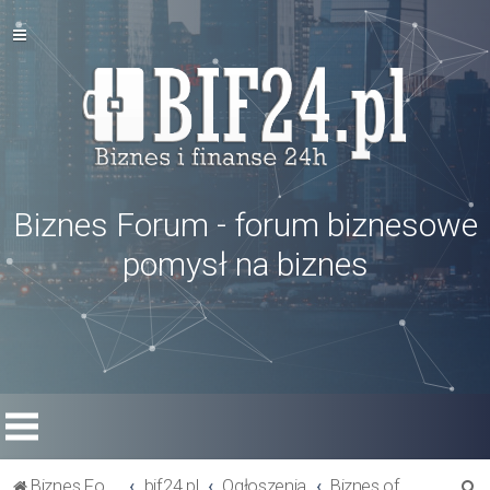
Biznes Forum - forum biznesowe
pomysł na biznes
S
Biznes Forum
bif24.pl
Ogłoszenia
Biznes oferty - szukam rynku zbytu