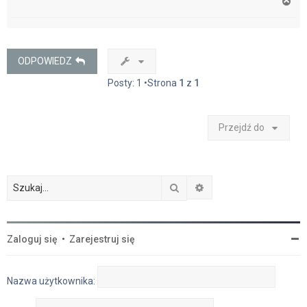
N
a
g
ó
r
ę
ODPOWIEDZ
Posty: 1 •Strona
1
z
1
Przejdź do
Szukaj
Wyszukiwanie zaawan
Zaloguj się
•
Zarejestruj się
Nazwa użytkownika: