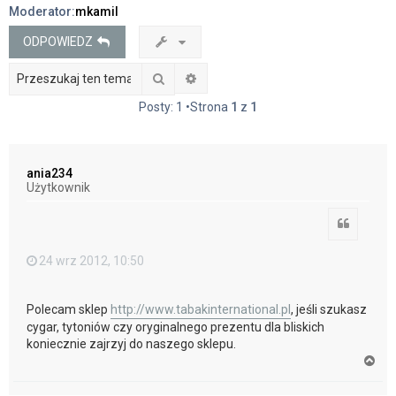
Moderator:
mkamil
j
ODPOWIEDZ
Szukaj
Wyszukiwanie zaawansowane
Posty: 1 •Strona
1
z
1
ania234
Użytkownik
Cytuj
24 wrz 2012, 10:50
Polecam sklep
http://www.tabakinternational.pl
, jeśli szukasz
cygar, tytoniów czy oryginalnego prezentu dla bliskich
koniecznie zajrzyj do naszego sklepu.
N
a
g