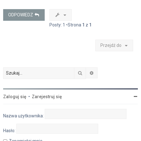
ó
r
ę
ODPOWIEDZ
Posty: 1 •Strona
1
z
1
Przejdź do
Szukaj
Wyszukiwanie zaawan
Zaloguj się
•
Zarejestruj się
Nazwa użytkownika:
Hasło:
Zapamiętaj mnie