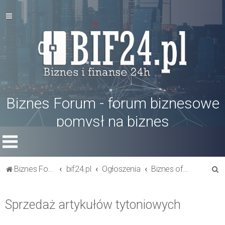
Biznes Forum - forum biznesowe
pomysł na biznes
S
Biznes Forum
bif24.pl
Ogłoszenia
Biznes oferty - szukam rynku zbytu
z
u
Sprzedaż artykułów tytoniowych
k
a