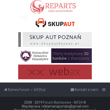
Biznes Forum
bif24.pl
Kontakt z nami
2008 - 2019
Forum Biznesowe - BIF24 ©
Współpraca: reklamanaportalu@gmail.com