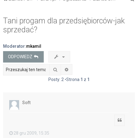
z
u
Tani progam dla przedsiębiorców-jak
k
sprzedać?
a
j
Moderator:
mkamil
ODPOWIEDZ
Szukaj
Wyszukiwanie zaawansowane
Posty: 2 •Strona
1
z
1
Soft
Cytuj
28 gru 2009, 15:35