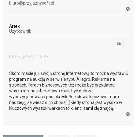
biuro@przyjaznysoft.pl
N
a
g
ó
Artek
r
Użytkownik
ę
Cytuj
07 sty 2010, 18:37
Skoro macie już swoją stronę internetową to można wystawić
program na aukcję w serwisie typu Allegro. Reklama na
stronach, forach biznesowych też może być przydatna,
wasza strona internetowa musi być dobrze
wypozycjonowana pod określo9ne słowa kluczowe mam
nadzieję, że wiesz o co chodzi ;] Kiedy strona jest wysoko w
kluczowych wyszukiwarkach to klienci sami cię znajdą.
N
a
g
ó
r