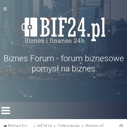
Biznes Forum - forum biznesowe
pomysł na biznes
S
Biznes Forum
bif24.pl
Ogłoszenia
Biznes oferty - szukam rynku zbytu