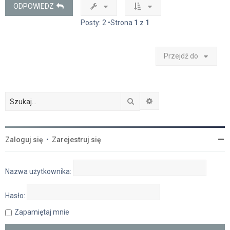
ę
ODPOWIEDZ
Posty: 2 •Strona
1
z
1
Przejdź do
Szukaj
Wyszukiwanie zaawan
Zaloguj się
•
Zarejestruj się
Nazwa użytkownika:
Hasło:
Zapamiętaj mnie