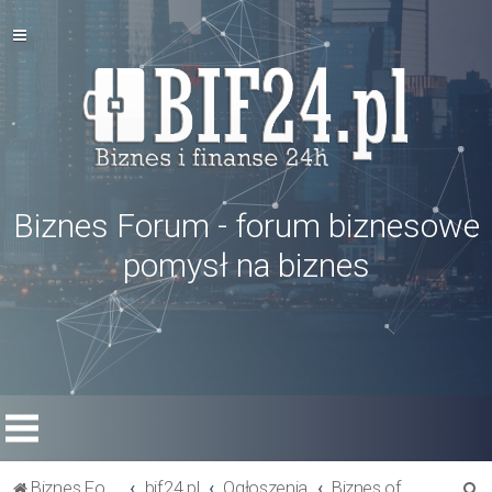
Biznes Forum - forum biznesowe
pomysł na biznes
S
Biznes Forum
bif24.pl
Ogłoszenia
Biznes oferty - szukam rynku zbytu