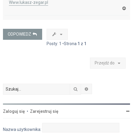
Www.lukasz-zegar.pl
N
a
g
ó
r
ę
ODPOWIEDZ
Posty: 1 •Strona
1
z
1
Przejdź do
Szukaj
Wyszukiwanie zaawan
Zaloguj się
•
Zarejestruj się
Nazwa użytkownika: