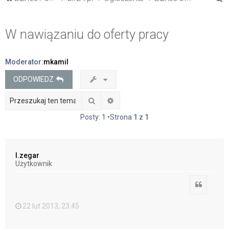
z
u
W nawiązaniu do oferty pracy
k
a
Moderator:
mkamil
j
ODPOWIEDZ
Szukaj
Wyszukiwanie zaawansowane
Posty: 1 •Strona
1
z
1
l.zegar
Użytkownik
Cytuj
22 lut 2013, 23:45