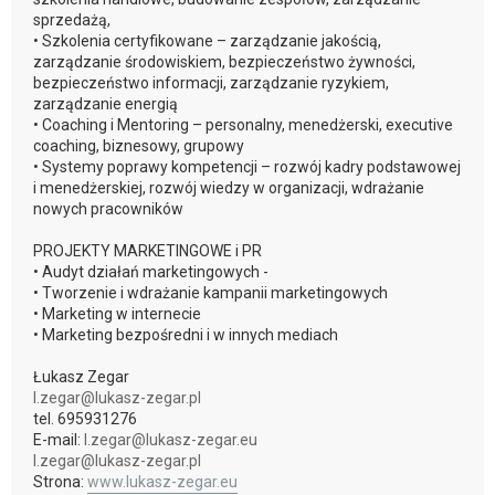
sprzedażą,
• Szkolenia certyfikowane – zarządzanie jakością,
zarządzanie środowiskiem, bezpieczeństwo żywności,
bezpieczeństwo informacji, zarządzanie ryzykiem,
zarządzanie energią
• Coaching i Mentoring – personalny, menedżerski, executive
coaching, biznesowy, grupowy
• Systemy poprawy kompetencji – rozwój kadry podstawowej
i menedżerskiej, rozwój wiedzy w organizacji, wdrażanie
nowych pracowników
PROJEKTY MARKETINGOWE i PR
• Audyt działań marketingowych -
• Tworzenie i wdrażanie kampanii marketingowych
• Marketing w internecie
• Marketing bezpośredni i w innych mediach
Łukasz Zegar
l.zegar@lukasz-zegar.pl
tel. 695931276
E-mail:
l.zegar@lukasz-zegar.eu
l.zegar@lukasz-zegar.pl
Strona:
www.lukasz-zegar.eu