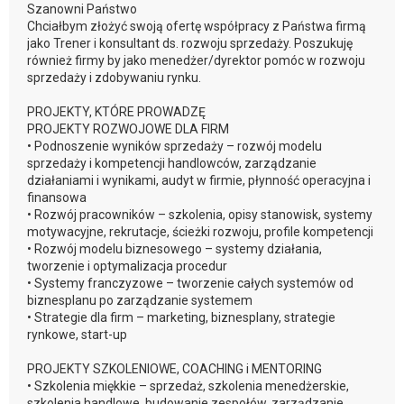
Szanowni Państwo
Chciałbym złożyć swoją ofertę współpracy z Państwa firmą
jako Trener i konsultant ds. rozwoju sprzedaży. Poszukuję
również firmy by jako menedżer/dyrektor pomóc w rozwoju
sprzedaży i zdobywaniu rynku.
PROJEKTY, KTÓRE PROWADZĘ
PROJEKTY ROZWOJOWE DLA FIRM
• Podnoszenie wyników sprzedaży – rozwój modelu
sprzedaży i kompetencji handlowców, zarządzanie
działaniami i wynikami, audyt w firmie, płynność operacyjna i
finansowa
• Rozwój pracowników – szkolenia, opisy stanowisk, systemy
motywacyjne, rekrutacje, ścieżki rozwoju, profile kompetencji
• Rozwój modelu biznesowego – systemy działania,
tworzenie i optymalizacja procedur
• Systemy franczyzowe – tworzenie całych systemów od
biznesplanu po zarządzanie systemem
• Strategie dla firm – marketing, biznesplany, strategie
rynkowe, start-up
PROJEKTY SZKOLENIOWE, COACHING i MENTORING
• Szkolenia miękkie – sprzedaż, szkolenia menedżerskie,
szkolenia handlowe, budowanie zespołów, zarządzanie