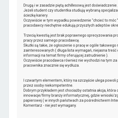
Drugą i w zasadzie piętą achillesową jest doświadczenie.
Jeżeli student czy studentka studiują wybraną specjaliza
ścieżkę kariery.
Oczywiście w tym wypadku powiedzenie "chcieć to móc "
pracodawcy niechętnie edukują przyszłych adeptów okr
Trzecią kwestią jest brak poprawnego sprecyzowania pro
pracy przez samego pracodawcę.
Skutki są takie, że ogłoszenie o pracę w ogóle takowego
zainteresowanych ( długa lista wymagań, niejasna treść 
informacji na temat firmy oferującej zatrudnienie ).
Oczywiście pracodawca również nie wychodzi na tym za
pracownika znacznie się wydłuża.
I czwartym elementem, który na szczęście ulega powoli
przez osoby niekompetentne.
Dobrym przykładem jest chociażby ostatnia akcja, która
innowacje/firmy branży informatycznej, gdzie wnioski/z
papierowej ( w innych państwach za pośrednictwem Inter
Komentarz - nie jest wymagany.