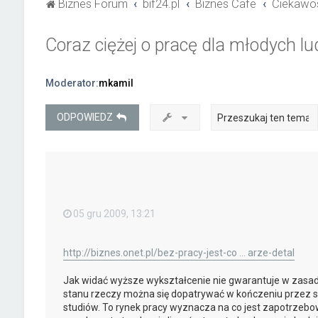
Biznes Forum
bif24.pl
Biznes Cafe
Ciekawos
Coraz ciężej o pracę dla młodych lu
Moderator:
mkamil
ODPOWIEDZ
05 gru 2009, 13:21
http://biznes.onet.pl/bez-pracy-jest-co ... arze-detal
Jak widać wyższe wykształcenie nie gwarantuje w zasadz
stanu rzeczy można się dopatrywać w kończeniu przez 
studiów. To rynek pracy wyznacza na co jest zapotrzebowan