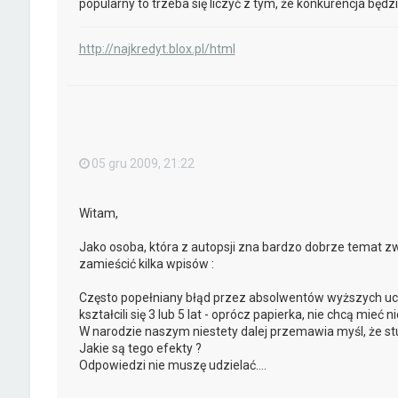
popularny to trzeba się liczyć z tym, że konkurencja będz
http://najkredyt.blox.pl/html
05 gru 2009, 21:22
Witam,
Jako osoba, która z autopsji zna bardzo dobrze temat 
zamieścić kilka wpisów :
Często popełniany błąd przez absolwentów wyższych ucze
kształcili się 3 lub 5 lat - oprócz papierka, nie chcą mieć 
W narodzie naszym niestety dalej przemawia myśl, że stud
Jakie są tego efekty ?
Odpowiedzi nie muszę udzielać....