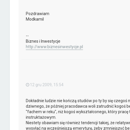
Pozdrawiam
Modkamil
--
Biznes i Inwestycje
http://www.biznesinwestycje.pl
12 gru 2009, 15:54
Dokładnie ludzie nie kończą studiów po ty by się czegoś n
dziwnego, że później pracodawca woli zatrudnić kogoś be
"fachem w reku", niż kogoś wykształconego, który pracę t
instruktażowym.
Niestety obawiam się również tendencji takiej, że relatyw
wysyłać na wcześniejszą emeryturę, żeby zmniejszyć bezr