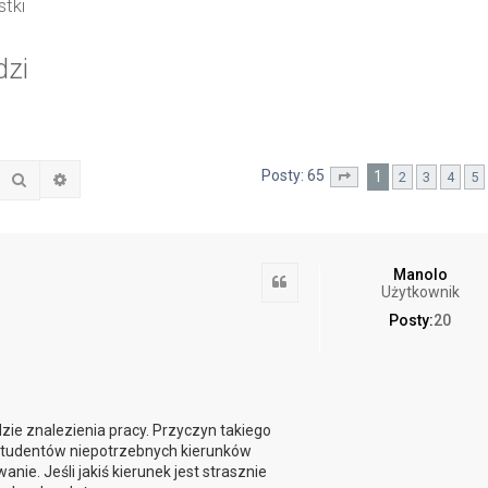
tki
dzi
Posty: 65
1
2
3
4
5
Szukaj
Wyszukiwanie zaawansowane
Strona
1
z
7
Manolo
Cytuj
Użytkownik
Posty:
20
ie znalezienia pracy. Przyczyn takiego
studentów niepotrzebnych kierunków
ie. Jeśli jakiś kierunek jest strasznie