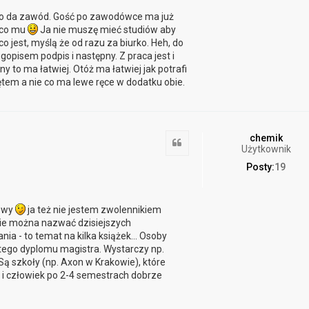
żo da zawód. Gość po zawodówce ma już
o co mu
Ja nie muszę mieć studiów aby
o jest, myślą że od razu za biurko. Heh, do
gopisem podpis i następny. Z praca jest i
y to ma łatwiej. Otóż ma łatwiej jak potrafi
ętem a nie co ma lewe ręce w dodatku obie.
chemik
Cytuj
Użytkownik
Posty:
19
iowy
ja też nie jestem zwolennikiem
nie można nazwać dzisiejszych
nia - to temat na kilka książek... Osoby
 tego dyplomu magistra. Wystarczy np.
ą szkoły (np. Axon w Krakowie), które
 i człowiek po 2-4 semestrach dobrze