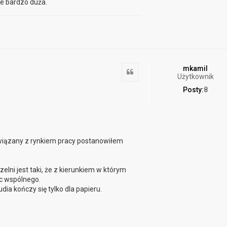
ie bardzo duża.
mkamil
Cytuj
Użytkownik
Posty:
8
związany z rynkiem pracy postanowiłem
lni jest taki, że z kierunkiem w którym
nic wspólnego.
ia kończy się tylko dla papieru.