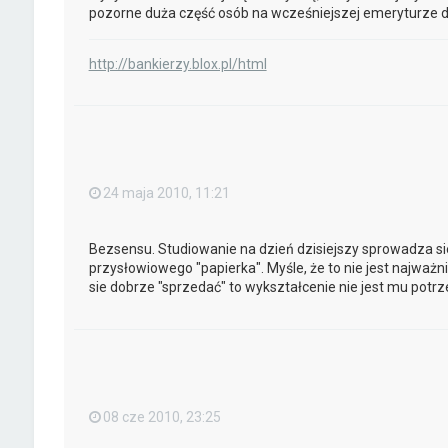
pozorne duża część osób na wcześniejszej emeryturze d
http://bankierzy.blox.pl/html
24 maja 2010, 11:21
Bezsensu. Studiowanie na dzień dzisiejszy sprowadza sie
przysłowiowego "papierka". Myśle, że to nie jest najważnie
sie dobrze "sprzedać" to wykształcenie nie jest mu potrz
08 cze 2010, 23:25