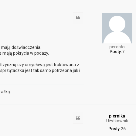
Cytuj
percato
e mają doświadczenia.
Posty:
7
nie mają pokrycia w podaży.
ą fizyczną czy umysłową jest traktowana z
przątaczka jest tak samo potrzebna jak i
rażką.
piernika
Cytuj
Użytkownik
Posty:
26