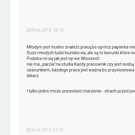
08 lis 2010, 20:18
Młodym jest trudno znaleźć pracę,bo oprócz papierka ni
Dużo młodych ludzi kształci się ,ale są to kierunki które 
Podoba mi się jak jest np we Włoszech..
nie ma ,,parcia"na studia.Każdy pracownik czy jest osob
szacunkiem, każdego praca jest ważna bo przysłowiowa s
lekarz.
I tylko jedno może unicestwić marzenie - strach przed po
26 lis 2010, 21:05