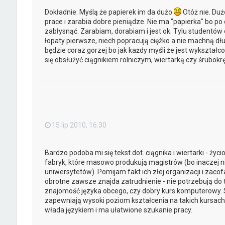
Dokładnie. Myślą że papierek im da dużo
Otóż nie. Du
prace i zarabia dobre pieniądze. Nie ma "papierka" bo p
zabłysnąć. Zarabiam, dorabiam i jest ok. Tylu studentów c
łopaty pierwsze, niech popracują ciężko a nie machną dłu
będzie coraz gorzej bo jak każdy myśli że jest wykształcon
się obsłużyć ciągnikiem rolniczym, wiertarką czy śrubokr
15 lip 2010, 16:30
Bardzo podoba mi się tekst dot. ciągnika i wiertarki - życ
fabryk, które masowo produkują magistrów (bo inaczej 
uniwersytetów). Pomijam fakt ich złej organizacji i zacofa
obrotne zawsze znajda zatrudnienie - nie potrzebują do
znajomość języka obcego, czy dobry kurs komputerowy. S
zapewniają wysoki poziom kształcenia na takich kursach
włada językiem i ma ułatwione szukanie pracy.