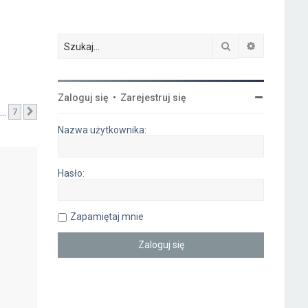
Szukaj
Wyszukiwa
Zaloguj się
•
Zarejestruj się
…
7
Następna
Nazwa użytkownika:
Hasło:
Zapamiętaj mnie