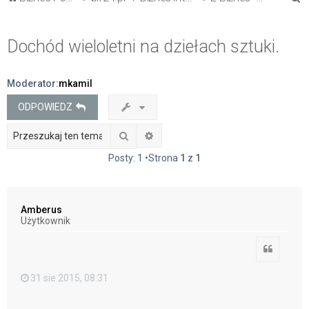
z
u
Dochód wieloletni na dziełach sztuki.
k
a
Moderator:
mkamil
j
ODPOWIEDZ
Szukaj
Wyszukiwanie zaawansowane
Posty: 1 •Strona
1
z
1
Amberus
Użytkownik
Cytuj
31 sie 2015, 08:31