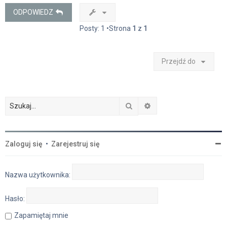
ę
ODPOWIEDZ
Posty: 1 •Strona
1
z
1
Przejdź do
Szukaj
Wyszukiwanie zaawan
Zaloguj się
•
Zarejestruj się
Nazwa użytkownika:
Hasło:
Zapamiętaj mnie