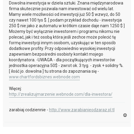
Dowolna inwestycja w dzieła sztuki. Znana międzynarodowa
firma skutecznie pozwala nam inwestować od wielu lat.
Mamy wiele możliwości od inwestycji już 50 $ wzwyż, do 50
czy nawet 100 tys $. [ podam przykład dochodu - inwestycja
250 $ nie jako z automatu w krótkim czasie daje nam 1250 $ ]
Możemy być wyłącznie inwestorem i programu nikomu nie
polecać, jak i też osobą która jeśli zechce może polecić tę
formę inwestycji innym osobom, uzyskując w ten sposób
dodatkowe profity. Przy odpowiednio wysokiej inwestycji
zapewniam bezpośredni osobisty kontakt mojego
koordynatora. -UWAGA - dla początkujących inwestorów
jednostka operacyjna 50$ - zwrot ok. 3 tyg. - zysk + solidny %.
[ ilość jo. dowolna ] tu strona do zapoznania się -
www.chartfordsbiznes.webnode.com
Więcej:
http://zrealizujmarzenie.webnode.com/dla-inwestora/
zarabiaj codziennie -
http://www.zarabianieodzaraz.pl.tl
N
a
g
ó
r