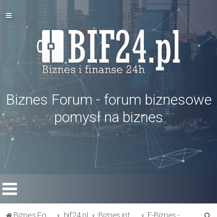
Biznes Forum - forum biznesowe
pomysł na biznes
S
Biznes Forum
bif24.pl
Biznes internetowy - zarabianie w internecie
E-Biznes - porady, informacje