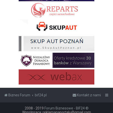
Biznes Forum
bif24.pl
Kontakt z nami
2008 - 2019
Forum Biznesowe - BIF24 ©
Współpraca: reklamanaportalu@gmail.com