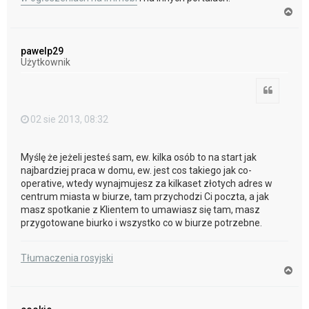
N
a
g
ó
pawelp29
r
Użytkownik
ę
Cytuj
02 sie 2013, 08:32
Myślę że jeżeli jesteś sam, ew. kilka osób to na start jak
najbardziej praca w domu, ew. jest cos takiego jak co-
operative, wtedy wynajmujesz za kilkaset złotych adres w
centrum miasta w biurze, tam przychodzi Ci poczta, a jak
masz spotkanie z Klientem to umawiasz się tam, masz
przygotowane biurko i wszystko co w biurze potrzebne.
Tłumaczenia rosyjski
N
a
g
ó