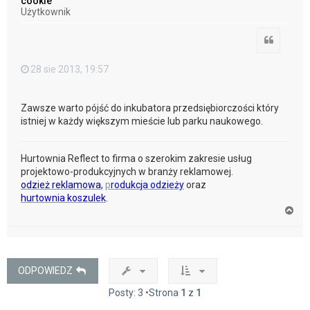
cookie
r
Użytkownik
ę
Cytuj
28 sie 2013, 19:57
Zawsze warto pójść do inkubatora przedsiębiorczości który
istniej w każdy większym mieście lub parku naukowego.
Hurtownia Reflect to firma o szerokim zakresie usług
projektowo-produkcyjnych w branży reklamowej.
odzież reklamowa
,
p
rodukcja odzieży
oraz
hurtownia koszulek
.
N
a
g
ó
r
ę
ODPOWIEDZ
Posty: 3 •Strona
1
z
1