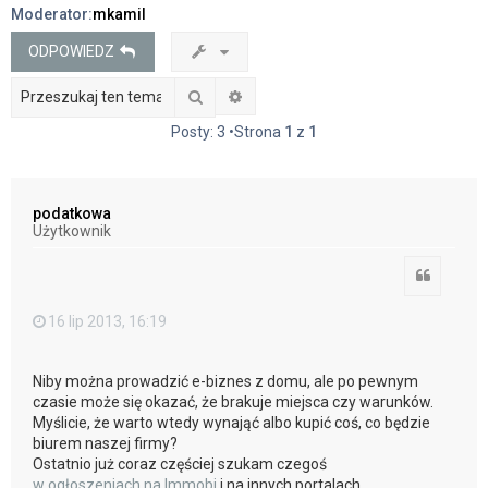
Moderator:
mkamil
j
ODPOWIEDZ
Szukaj
Wyszukiwanie zaawansowane
Posty: 3 •Strona
1
z
1
podatkowa
Użytkownik
Cytuj
16 lip 2013, 16:19
Niby można prowadzić e-biznes z domu, ale po pewnym
czasie może się okazać, że brakuje miejsca czy warunków.
Myślicie, że warto wtedy wynająć albo kupić coś, co będzie
biurem naszej firmy?
Ostatnio już coraz częściej szukam czegoś
w ogłoszeniach na Immobi
i na innych portalach.