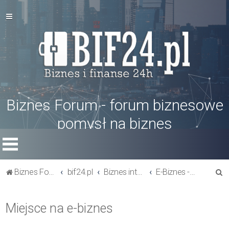
Biznes Forum - forum biznesowe
pomysł na biznes
S
Biznes Forum
bif24.pl
Biznes internetowy - zarabianie w internecie
E-Biznes - porady, informacje
z
u
Miejsce na e-biznes
k
a