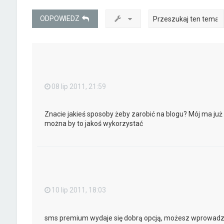
ODPOWIEDZ
08 lip 2011, 21:59
Znacie jakieś sposoby żeby zarobić na blogu? Mój ma ju
można by to jakoś wykorzystać
10 lip 2011, 18:03
sms premium wydaje się dobrą opcją, możesz wprowadzić 