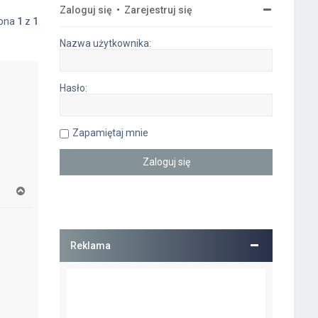
Zaloguj się
•
Zarejestruj się
rona
1
z
1
Nazwa użytkownika:
Hasło:
Zapamiętaj mnie
N
a
g
ó
r
Reklama
ę