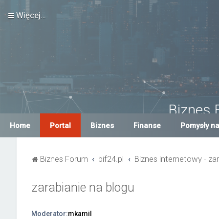
Więcej…
Biznes 
Największe Biznes For
Home
Portal
Biznes
Finanse
Pomysły na
Biznes Forum
bif24.pl
Biznes internetowy - zar
zarabianie na blogu
Moderator:
mkamil