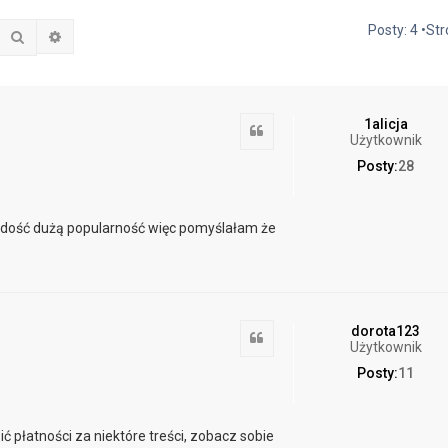
Posty: 4 •St
Szukaj
Wyszukiwanie zaawansowane
1alicja
Cytuj
Użytkownik
Posty:
28
ż dość dużą popularność więc pomyślałam że
dorota123
Cytuj
Użytkownik
Posty:
11
płatności za niektóre treści, zobacz sobie