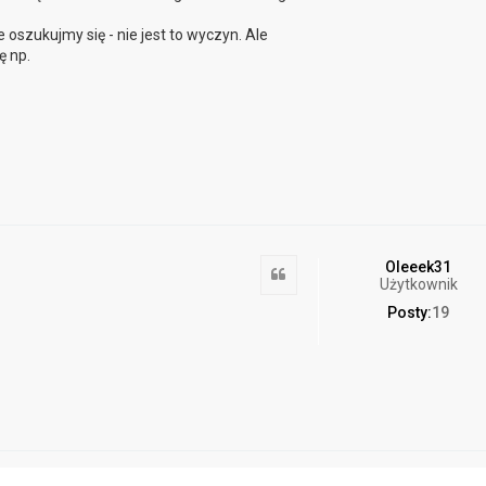
e oszukujmy się - nie jest to wyczyn. Ale
ę np.
Oleeek31
Cytuj
Użytkownik
Posty:
19