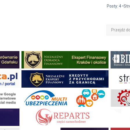
Posty: 4 •St
Przejdź d