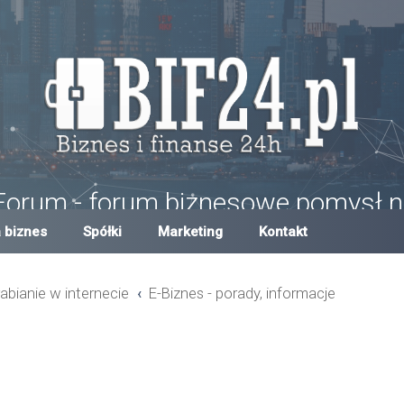
Forum - forum biznesowe pomysł n
um w Polsce, forum biznesowe i finansowe, pomysły na biznes, dotacje,
 biznes
Spółki
Marketing
Kontakt
abianie w internecie
E-Biznes - porady, informacje