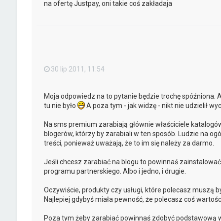
na ofertę Justpay, oni takie coś zakładaja
30 lip 2011, 11:54
Moja odpowiedz na to pytanie będzie trochę spóźniona. 
tu nie było
A poza tym - jak widzę - nikt nie udzielił w
Na sms premium zarabiają głównie właściciele katalogów
blogerów, którzy by zarabiali w ten sposób. Ludzie na ogó
treści, ponieważ uważają, że to im się należy za darmo.
Jeśli chcesz zarabiać na blogu to powinnaś zainstalować
programu partnerskiego. Albo i jedno, i drugie.
Oczywiście, produkty czy usługi, które polecasz muszą b
Najlepiej gdybyś miała pewność, że polecasz coś wartoś
Poza tym żeby zarabiać powinnaś zdobyć podstawową w