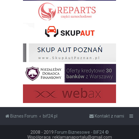
Biznes Forum
bif24.pl
Kontakt z nami
2008 - 2019
Forum Biznesowe - BIF24 ©
Współpraca: reklamanaportalu@gmail.com