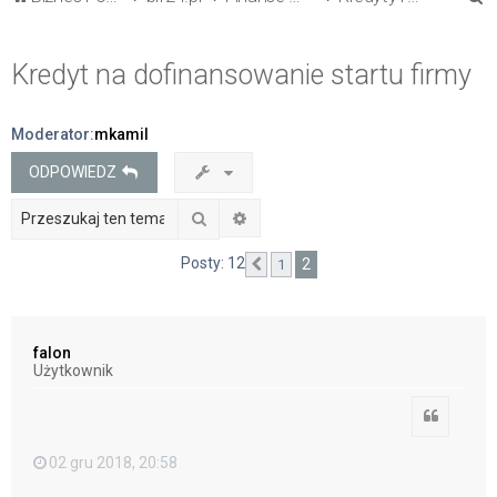
z
u
Kredyt na dofinansowanie startu firmy
k
a
Moderator:
mkamil
j
ODPOWIEDZ
Szukaj
Wyszukiwanie zaawansowane
Posty: 12
2
1
Poprzednia
falon
Użytkownik
Cytuj
02 gru 2018, 20:58