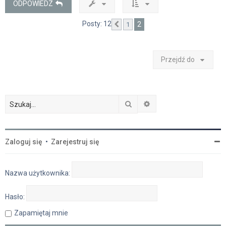
ODPOWIEDZ
Posty: 12
2
1
Poprzednia
Przejdź do
Szukaj
Wyszukiwanie zaawan
Zaloguj się
•
Zarejestruj się
Nazwa użytkownika:
Hasło:
Zapamiętaj mnie