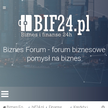
Biznes Forum - forum biznesowe
pomysł na biznes
S
Biznes Forum
bif24.pl
Finanse w firmie
Kredyty i pożyczki