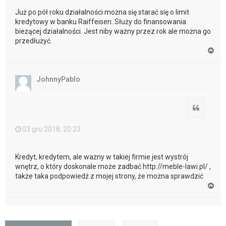
Już po pół roku działalności można się starać się o limit
kredytowy w banku Raiffeisen. Służy do finansowania
bieżącej działalności. Jest niby ważny przez rok ale można go
przedłużyć.
N
a
g
ó
JohnnyPablo
r
ę
Cytuj
03 gru 2018, 20:23
Kredyt, kredytem, ale ważny w takiej firmie jest wystrój
wnętrz, o który doskonale może zadbać http://meble-lawi.pl/ ,
także taka podpowiedź z mojej strony, że można sprawdzić
N
a
g
ó
r
ę