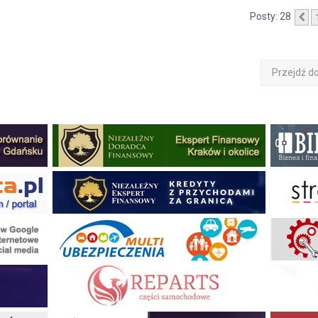
Posty: 28
P
Przejdź d