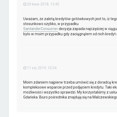
20 kwie 2018, 13:40
Uważam, że zaletą kredytów gotówkowych jest to, iż teg
stosunkowo szybko, w przypadku
SantanderConsumer
decyzja zapada najczęściej w ciągu
było w moim przypadku gdy zaciągnąłem od nich kredyt
11 sty 2019, 10:54
Moim zdaniem najpierw trzeba umówić się z doradcą kr
kompleksowe wsparcie przed podjęciem kredytu. Taki eks
możliwości i wszystko sprawdzi. My korzystaliśmy z usłu
Gdańska. Biuro pośrednika znajduję się na Malczewskiego