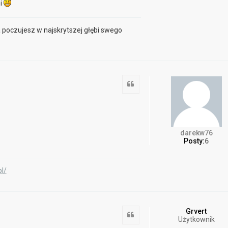
i
a poczujesz w najskrytszej głębi swego
Cytuj
darekw76
Posty:
6
l/
Grvert
Cytuj
Użytkownik