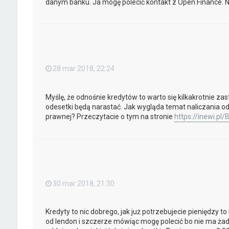
danym banku. Ja mogę polecić kontakt z Open Finance. Na
28 mar 2018, 22:24
Myślę, że odnośnie kredytów to warto się kilkakrotnie zasta
odesetki będą narastać. Jak wygląda temat naliczania o
prawnej? Przeczytacie o tym na stronie
https://inewi.pl/
30 mar 2018, 21:30
Kredyty to nic dobrego, jak już potrzebujecie pieniędzy t
od lendon i szczerze mówiąc mogę polecić bo nie ma żadn