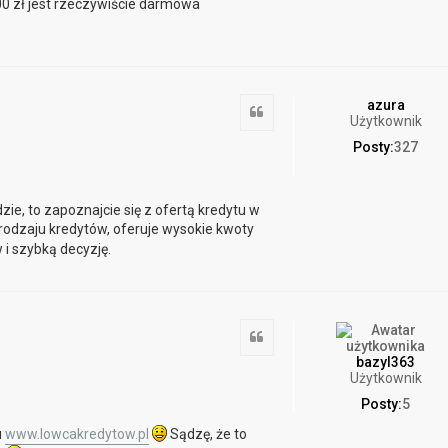
500 zł jest rzeczywiście darmowa
azura
Cytuj
Użytkownik
Posty:
327
ie, to zapoznajcie się z ofertą kredytu w
rodzaju kredytów, oferuje wysokie kwoty
i szybką decyzję.
Cytuj
bazyl363
Użytkownik
Posty:
5
u
www.lowcakredytow.pl
Sądzę, że to