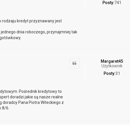
Posty:
741
o rodzaju kredyt przyznawany jest
 jednego dnia roboczego, przynajmniej tak
 gotówkowy.
Margaret45
Cytuj
Użytkownik
Posty:
31
edytowym. Pośrednik kredytowy to
pert doradzi jakie są nasze realne
g doradcy Pana Piotra Witeckiego z
 8/6.