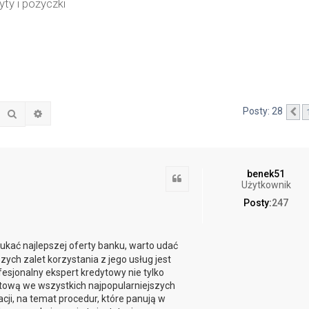
yty i pożyczki
Posty: 28
Szukaj
Wyszukiwanie zaawansowane
P
benek51
Cytuj
Użytkownik
Posty:
247
kać najlepszej oferty banku, warto udać
ych zalet korzystania z jego usług jest
sjonalny ekspert kredytowy nie tylko
ytową we wszystkich najpopularniejszych
ji, na temat procedur, które panują w