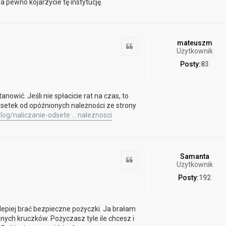
 pewno kojarzycie tę instytucję.
mateuszm
Cytuj
Użytkownik
Posty:
83
nowić. Jeśli nie spłacicie rat na czas, to
dsetek od opóźnionych należności ze strony
Blog/naliczanie-odsete ... naleznosci
Samanta
Cytuj
Użytkownik
Posty:
192
o lepiej brać bezpieczne pożyczki. Ja brałam
ych kruczków. Pożyczasz tyle ile chcesz i