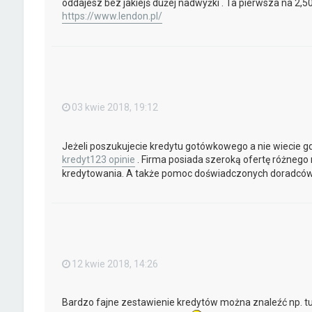
oddajesz bez jakiejś dużej nadwyżki . Ta pierwsza na 2,
https://www.lendon.pl/
03 kwie 2018, 19:12
Jeżeli poszukujecie kredytu gotówkowego a nie wiecie gdz
kredyt123 opinie
. Firma posiada szeroką ofertę różnego 
kredytowania. A także pomoc doświadczonych doradców 
12 kwie 2018, 14:26
Bardzo fajne zestawienie kredytów można znaleźć np. t