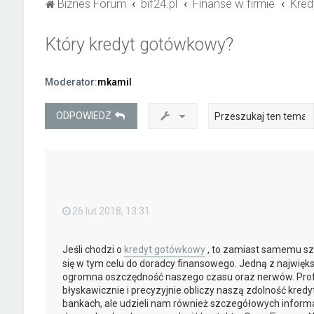
Biznes Forum
bif24.pl
Finanse w firmie
Kred
Który kredyt gotówkowy?
Moderator:
mkamil
ODPOWIEDZ
26 lut 2018, 13:31
Jeśli chodzi o
kredyt gotówkowy
, to zamiast samemu szu
się w tym celu do doradcy finansowego. Jedną z największ
ogromna oszczędność naszego czasu oraz nerwów. Profe
błyskawicznie i precyzyjnie obliczy naszą zdolność kred
bankach, ale udzieli nam również szczegółowych informac