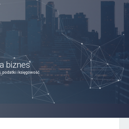
a biznes
 podatki i księgowość.