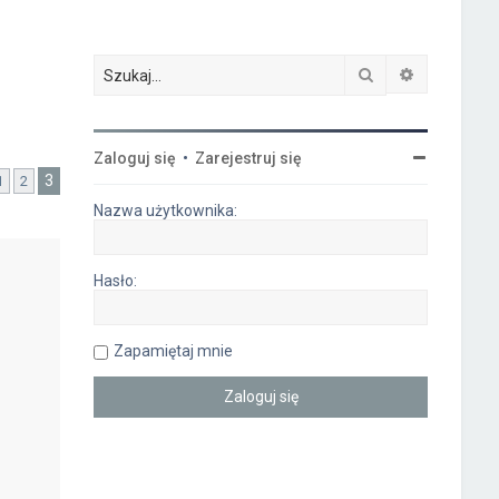
Szukaj
Wyszukiwa
Zaloguj się
•
Zarejestruj się
3
1
2
oprzednia
Nazwa użytkownika:
Hasło:
Zapamiętaj mnie