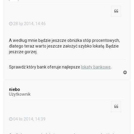
ę
Cytuj
28 lip 2014, 14:46
A według mnie będzie jeszcze obniżka stóp procentowych,
dlatego teraz warto jeszcze założyć szybko lokatę. Będzie
jeszcze gorzej.
Sprawdź który bank oferuje najlepsze
lokaty bankowe
.
N
a
g
ó
niebo
r
Użytkownik
ę
Cytuj
04 lis 2014, 14:39