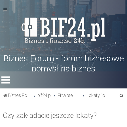
Biznes Forum - forum biznesowe
pomysł na biznes
S
Biznes Forum
bif24.pl
Finanse w firmie
Lokaty i obligacje
z
u
Czy zakładacie jeszcze lokaty?
k
a