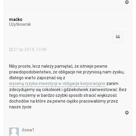
N
a
g
ó
maćko
r
Użytkownik
ę
Cytuj
21 lip 2014, 13:48
Niby proste, lecz należy pamiętać, że istnieje pewne
prawdopodobieństwo, że obligacje nie przyniosą nam zysku,
dlatego warto zapoznać się z
wyceną ryzyka inwestycji w obligacje korporacyjne
zanim
zdecydujemy się cokolwiek i gdziekolwiek zainwestować. Bez
tego możemy w bardzo szybki sposób stracić większość
dochodów na które za pewne ciężko pracowaliśmy przez
nasze życie.
N
a
g
ó
ilona1
r