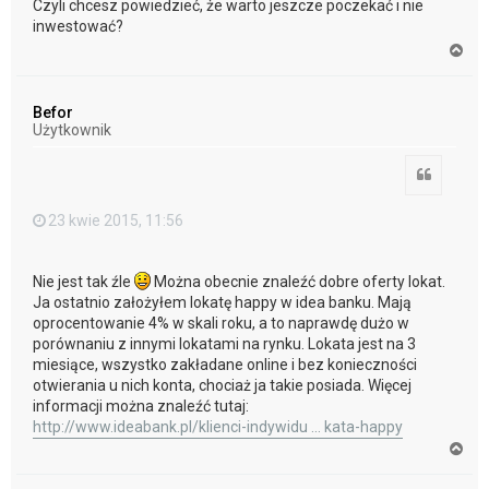
Czyli chcesz powiedzieć, że warto jeszcze poczekać i nie
inwestować?
N
a
g
ó
Befor
r
Użytkownik
ę
Cytuj
23 kwie 2015, 11:56
Nie jest tak źle
Można obecnie znaleźć dobre oferty lokat.
Ja ostatnio założyłem lokatę happy w idea banku. Mają
oprocentowanie 4% w skali roku, a to naprawdę dużo w
porównaniu z innymi lokatami na rynku. Lokata jest na 3
miesiące, wszystko zakładane online i bez konieczności
otwierania u nich konta, chociaż ja takie posiada. Więcej
informacji można znaleźć tutaj:
http://www.ideabank.pl/klienci-indywidu ... kata-happy
N
a
g