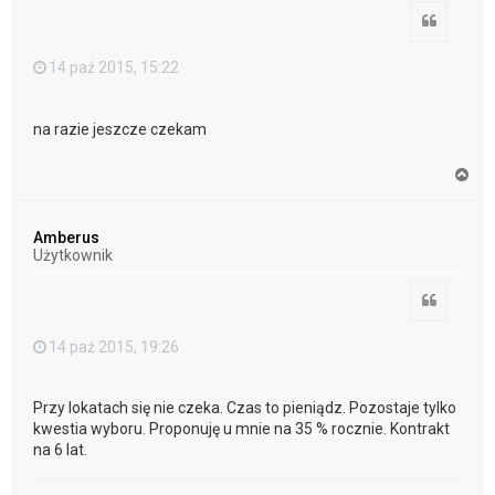
Cytuj
14 paź 2015, 15:22
na razie jeszcze czekam
N
a
g
ó
Amberus
r
Użytkownik
ę
Cytuj
14 paź 2015, 19:26
Przy lokatach się nie czeka. Czas to pieniądz. Pozostaje tylko
kwestia wyboru. Proponuję u mnie na 35 % rocznie. Kontrakt
na 6 lat.