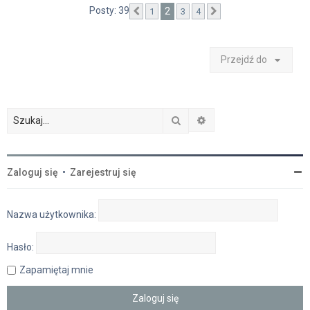
Posty: 39
2
1
3
4
Poprzednia
Następna
Przejdź do
Szukaj
Wyszukiwanie zaawan
Zaloguj się
•
Zarejestruj się
Nazwa użytkownika:
Hasło:
Zapamiętaj mnie