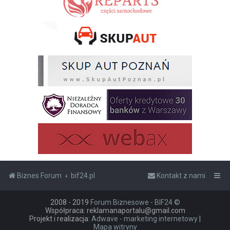
Biznes Forum
bif24.pl
Kontakt z nami
2008 - 2019
Forum Biznesowe - BIF24 ©
Współpraca: reklamanaportalu@gmail.com
Projekt i realizacja:
Adwave - marketing internetowy
|
Mapa witryny