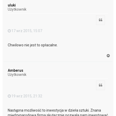
ó
uluki
r
Użytkownik
ę
Cytuj
17 wrz 2015, 15:07
Chwilowo nie jest to opłacalne.
N
a
g
ó
Amberus
r
Użytkownik
ę
Cytuj
19 wrz 2015, 21:32
Następna możliwość to inwestycja w dzieła sztuki. Znana
międzynarodowa firma skutecznie pozwala nam inwestować