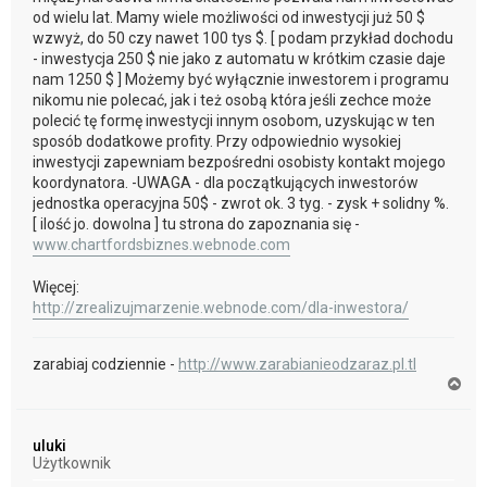
od wielu lat. Mamy wiele możliwości od inwestycji już 50 $
wzwyż, do 50 czy nawet 100 tys $. [ podam przykład dochodu
- inwestycja 250 $ nie jako z automatu w krótkim czasie daje
nam 1250 $ ] Możemy być wyłącznie inwestorem i programu
nikomu nie polecać, jak i też osobą która jeśli zechce może
polecić tę formę inwestycji innym osobom, uzyskując w ten
sposób dodatkowe profity. Przy odpowiednio wysokiej
inwestycji zapewniam bezpośredni osobisty kontakt mojego
koordynatora. -UWAGA - dla początkujących inwestorów
jednostka operacyjna 50$ - zwrot ok. 3 tyg. - zysk + solidny %.
[ ilość jo. dowolna ] tu strona do zapoznania się -
www.chartfordsbiznes.webnode.com
Więcej:
http://zrealizujmarzenie.webnode.com/dla-inwestora/
zarabiaj codziennie -
http://www.zarabianieodzaraz.pl.tl
N
a
g
ó
uluki
r
Użytkownik
ę