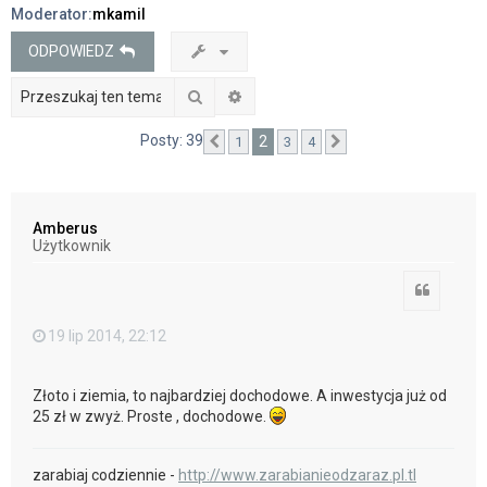
Moderator:
mkamil
j
ODPOWIEDZ
Szukaj
Wyszukiwanie zaawansowane
Posty: 39
2
1
3
4
Poprzednia
Następna
Amberus
Użytkownik
Cytuj
19 lip 2014, 22:12
Złoto i ziemia, to najbardziej dochodowe. A inwestycja już od
25 zł w zwyż. Proste , dochodowe.
zarabiaj codziennie -
http://www.zarabianieodzaraz.pl.tl