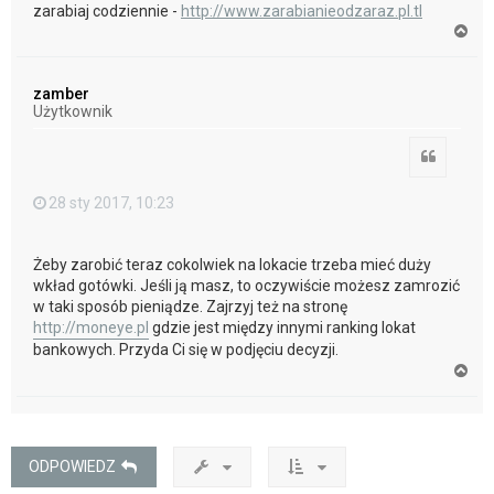
zarabiaj codziennie -
http://www.zarabianieodzaraz.pl.tl
N
a
g
ó
zamber
r
Użytkownik
ę
Cytuj
28 sty 2017, 10:23
Żeby zarobić teraz cokolwiek na lokacie trzeba mieć duży
wkład gotówki. Jeśli ją masz, to oczywiście możesz zamrozić
w taki sposób pieniądze. Zajrzyj też na stronę
http://moneye.pl
gdzie jest między innymi ranking lokat
bankowych. Przyda Ci się w podjęciu decyzji.
N
a
g
ó
r
ę
ODPOWIEDZ