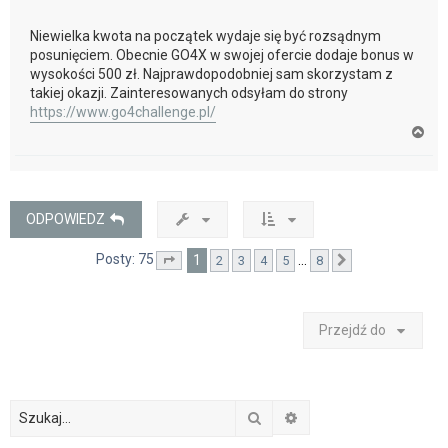
Niewielka kwota na początek wydaje się być rozsądnym
posunięciem. Obecnie GO4X w swojej ofercie dodaje bonus w
wysokości 500 zł. Najprawdopodobniej sam skorzystam z
takiej okazji. Zainteresowanych odsyłam do strony
https://www.go4challenge.pl/
N
a
g
ó
r
ę
ODPOWIEDZ
Posty: 75
1
…
2
3
4
5
8
Strona
1
z
8
Następna
Przejdź do
Szukaj
Wyszukiwanie zaawan