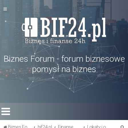
Biznes Forum - forum biznesowe
pomysł na biznes
S
Biznes Forum
bif24.pl
Finanse w firmie
Lokaty i obligacje