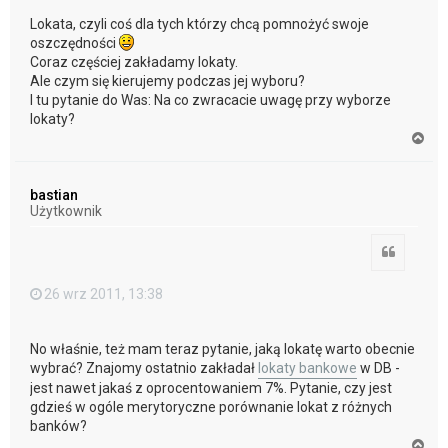
Lokata, czyli coś dla tych którzy chcą pomnożyć swoje
oszczędności
Coraz częściej zakładamy lokaty.
Ale czym się kierujemy podczas jej wyboru?
I tu pytanie do Was: Na co zwracacie uwagę przy wyborze
lokaty?
N
a
g
ó
bastian
r
Użytkownik
ę
Cytuj
26 wrz 2011, 13:38
No właśnie, też mam teraz pytanie, jaką lokatę warto obecnie
wybrać? Znajomy ostatnio zakładał
lokaty bankowe
w DB -
jest nawet jakaś z oprocentowaniem 7%. Pytanie, czy jest
gdzieś w ogóle merytoryczne porównanie lokat z różnych
banków?
N