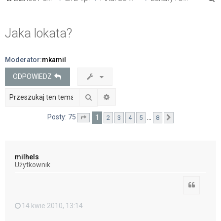
z
u
Jaka lokata?
k
a
Moderator:
mkamil
j
ODPOWIEDZ
Szukaj
Wyszukiwanie zaawansowane
Posty: 75
1
…
2
3
4
5
8
Strona
1
z
8
Następna
milhels
Użytkownik
Cytuj
14 kwie 2010, 13:14