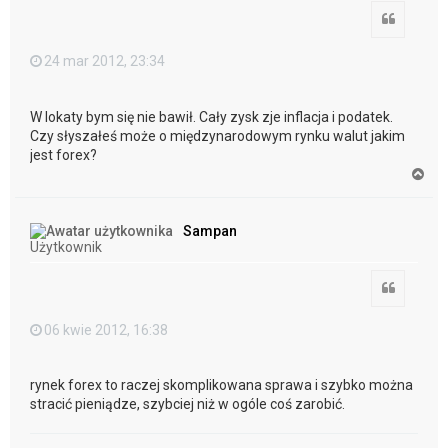
Cytuj
24 mar 2012, 23:34
W lokaty bym się nie bawił. Cały zysk zje inflacja i podatek.
Czy słyszałeś może o międzynarodowym rynku walut jakim
jest forex?
N
a
g
ó
Sampan
r
Użytkownik
ę
Cytuj
06 kwie 2012, 16:38
rynek forex to raczej skomplikowana sprawa i szybko można
stracić pieniądze, szybciej niż w ogóle coś zarobić.