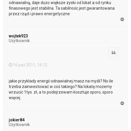
odnawialną, daje dużo większe zyski od lokat a od rynku
finasowego jest stabilna. Ta sabilnośc jest gwarantowana
przez rząd i prawo energetyczne
N
a
g
ó
wojtek923
r
Użytkownik
ę
Cytuj
16 paź 2011, 16:12
jakie przykłady energii odnawialnej masz na myśli? No ile
trzeba zainwestować w coś takiego? Na lokatę możemy
wrzucić 1tys. zł, a to podejrzewam kosztuje sporo, sporo
więcej.
N
a
g
ó
jokier84
r
Użytkownik
ę