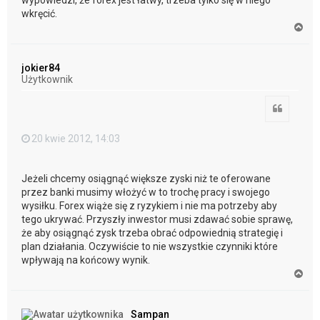
wypowiedzi, że forex jest łatwy, trzeba tylko się w niego
wkręcić.
N
a
g
ó
jokier84
r
Użytkownik
ę
Cytuj
20 kwie 2012, 14:03
Jeżeli chcemy osiągnąć większe zyski niż te oferowane
przez banki musimy włożyć w to trochę pracy i swojego
wysiłku. Forex wiąże się z ryzykiem i nie ma potrzeby aby
tego ukrywać. Przyszły inwestor musi zdawać sobie sprawę,
że aby osiągnąć zysk trzeba obrać odpowiednią strategię i
plan działania. Oczywiście to nie wszystkie czynniki które
wpływają na końcowy wynik.
N
a
g
ó
Sampan
r