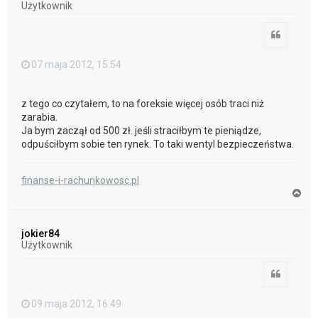
Użytkownik
ę
Cytuj
07 maja 2012, 15:54
z tego co czytałem, to na foreksie więcej osób traci niż
zarabia.
Ja bym zaczął od 500 zł. jeśli straciłbym te pieniądze,
odpuściłbym sobie ten rynek. To taki wentyl bezpieczeństwa.
finanse-i-rachunkowosc.pl
N
a
g
ó
jokier84
r
Użytkownik
ę
Cytuj
09 maja 2012, 16:49