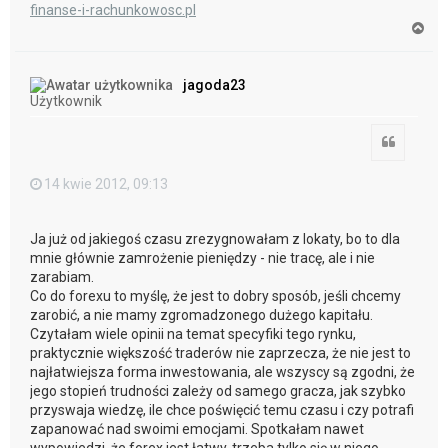
finanse-i-rachunkowosc.pl
N
a
g
ó
jagoda23
r
Użytkownik
ę
Cytuj
14 kwie 2012, 09:13
Ja już od jakiegoś czasu zrezygnowałam z lokaty, bo to dla
mnie głównie zamrożenie pieniędzy - nie tracę, ale i nie
zarabiam.
Co do forexu to myślę, że jest to dobry sposób, jeśli chcemy
zarobić, a nie mamy zgromadzonego dużego kapitału.
Czytałam wiele opinii na temat specyfiki tego rynku,
praktycznie większość traderów nie zaprzecza, że nie jest to
najłatwiejsza forma inwestowania, ale wszyscy są zgodni, że
jego stopień trudności zależy od samego gracza, jak szybko
przyswaja wiedzę, ile chce poświęcić temu czasu i czy potrafi
zapanować nad swoimi emocjami. Spotkałam nawet