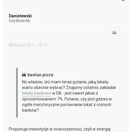
a
g
ó
Danielewski
r
Użytkownik
ę
Cytuj
08 paź 2011, 12:11
bastian pisze:
No właśnie, też mam teraz pytanie, jaką lokatę
warto obecnie wybrać? Znajomy ostatnio zakładał
lokaty bankowe
w DB - jest nawet jakaś z
oprocentowaniem 7%. Pytanie, czy jest gdzieś w
ogóle merytoryczne porównanie lokat z różnych
banków?
Proponuje inwestycje w nowoczesność, czyli w energię