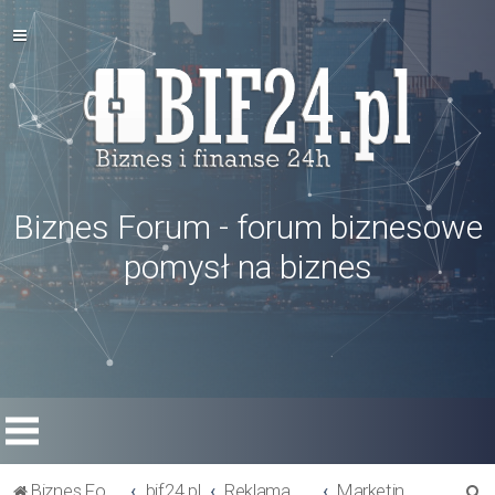
Biznes Forum - forum biznesowe
pomysł na biznes
S
Biznes Forum
bif24.pl
Reklama w biznesie
Marketing i reklama