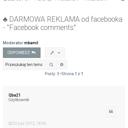
z
u
♣ DARMOWA REKLAMA od facebooka
k
- "Facebook comments"
a
j
Moderator:
mkamil
ODPOWIEDZ
Szukaj
Wyszukiwanie zaawansowane
Posty: 3 •Strona
1
z
1
Qba21
Użytkownik
Cytuj
02 paź 2012, 18:40