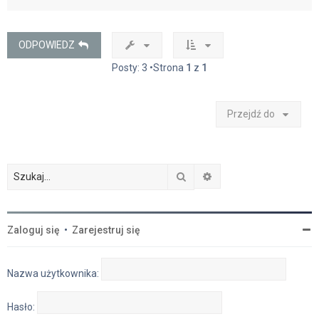
g
ó
r
ę
ODPOWIEDZ
Posty: 3 •Strona
1
z
1
Przejdź do
Szukaj
Wyszukiwanie zaawan
Zaloguj się
•
Zarejestruj się
Nazwa użytkownika:
Hasło: