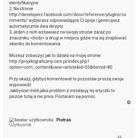
identyfikacyjne
2. Na stronie
http://developers.facebook.com/docs/reference/plugins/co
mments/ wybierasz odpowiadające Ci opcje i generujesz
automatycznie dwa skrypty.
3.Jeden z nich wstawiasz na swojej stronie zaraz po
znaczniku <body> a drugi w miejscu gdzie ma się znajdować
okienko do komentowania.
Możesz zobaczyć jak to działa na mojej stronie:
http://projektgraficzny.com.pl/index.php?
option=com_content&view=article&id=55&Itemid=80
Przy okazji, gdybyś komentował to pozostaw proszę swoja
wypowiedź.
Jakbyście mieli jakiś problem z instalacją tej wtyczki to
piszcie tutaj a nie priva. Postaram się pomóc.
N
a
g
ó
Piotras
r
Użytkownik
ę
Cytuj