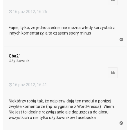
16 paź 2012, 16:26
Fajne, tylko, ze jednocześnie nie można wtedy korzystać z
innych komentarzy, a to czasem spory minus
N
a
g
ó
Qba21
r
Użytkownik
ę
Cytuj
16 paź 2012, 16:41
Niektórzy robią tak, że najpierw dają ten moduł a poniżej
zwykłe komentarze (np. oryginalne z WordPressa) . Wiem.
Nie jest to idealne rozwiązanie ale dopuszcza do głosu
wszystkich a nie tylko użytkowników facebooka.
N
a