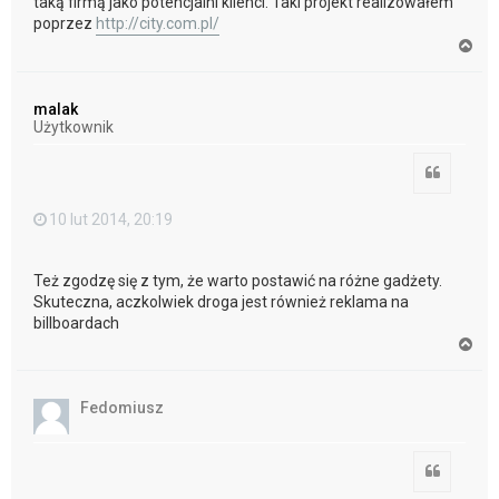
taką firmą jako potencjalni klienci. Taki projekt realizowałem
poprzez
http://city.com.pl/
N
a
g
ó
malak
r
Użytkownik
ę
Cytuj
10 lut 2014, 20:19
Też zgodzę się z tym, że warto postawić na różne gadżety.
Skuteczna, aczkolwiek droga jest również reklama na
billboardach
N
a
g
ó
Fedomiusz
r
ę
Cytuj