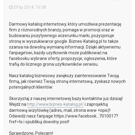
29 lip 2014, 16:08
Darmowy katalog internetowy, który umożliwia prezentację
firm z różnorodnych branży, pomaga w promocji oraz w
budowaniu pozytywnego wizerunku marki, pozycjonuje
stronę w wyszukiwarce google. Biznes-Katalog.pl to także
szansa na dowolną wymianę informacji. Dzięki aktywnemu
fanpage’owi, każdy użytkownik może publikować na
facebooku wybrane oferty, propozycje, ogłoszenia, które
trafią do licznego grona użytkowników serwisu.
Nasz katalog biznesowy zwiększy zainteresowanie Twoją
firmą, jak również Twoją stroną internetową, zyskasz nowych
potencjalnych klientów.
Skorzystaj z naszej internetowej bazy kontaktów już dzisiaj!
Wejdź na
http://www.biznes-katalog.pl/
i zaprojektuj
darmową wizytówkę (adres, mail, strona www +opis)!
Odwiedź nasz fanpage https://www.facebook...7010017?
fref=ts i opublikuj dowolny post!
Sprawdzone, Polecam!