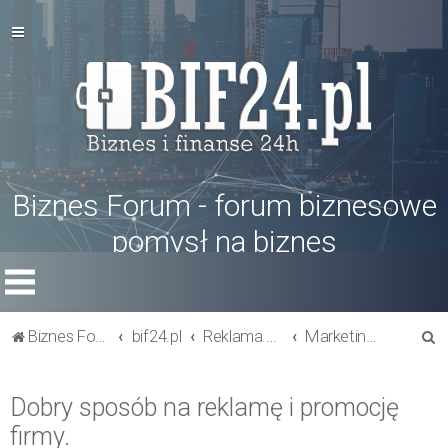
Biznes Forum - forum biznesowe
pomysł na biznes
S
Biznes Forum
bif24.pl
Reklama w biznesie
Marketing i reklama
z
u
Dobry sposób na reklamę i promocję
k
firmy.
a