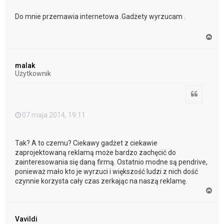
Do mnie przemawia internetowa .Gadżety wyrzucam .
N
a
g
ó
malak
r
Użytkownik
ę
Cytuj
07 maja 2014, 19:11
Tak? A to czemu? Ciekawy gadżet z ciekawie
zaprojektowaną reklamą może bardzo zachęcić do
zainteresowania się daną firmą. Ostatnio modne są pendrive,
ponieważ mało kto je wyrzuci i większość ludzi z nich dość
czynnie korzysta cały czas zerkając na naszą reklamę.
N
a
g
ó
Vavildi
r