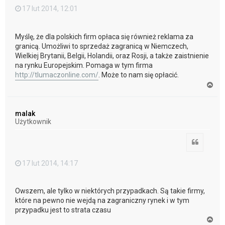
17 lut 2014, 12:01
Myślę, że dla polskich firm opłaca się również reklama za
granicą. Umożliwi to sprzedaż zagranicą w Niemczech,
Wielkiej Brytanii, Belgii, Holandii, oraz Rosji, a także zaistnienie
na rynku Europejskim. Pomaga w tym firma
http://tlumaczonline.com/
. Może to nam się opłacić.
N
a
g
ó
malak
r
Użytkownik
ę
Cytuj
17 lut 2014, 14:17
Owszem, ale tylko w niektórych przypadkach. Są takie firmy,
które na pewno nie wejdą na zagraniczny rynek i w tym
przypadku jest to strata czasu
N