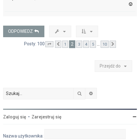
N
a
g
ó
r
ę
ODPOWIEDZ
Posty: 100
2
…
1
3
4
5
10
Strona
Poprzednia
2
z
10
Następna
Przejdź do
Szukaj
Wyszukiwanie zaawan
Zaloguj się
•
Zarejestruj się
Nazwa użytkownika: