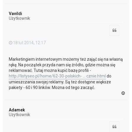
a
g
ó
Vavildi
r
Użytkownik
ę
Cytuj
18 lut 2014, 12:17
Marketingiem internetowym możemy też zająć się na własną
rękę. Na początek przyda nam się źródło, gdzie można się
reklamować. Tutaj można kupić bazę profili -
http://listyseo.pl/home/62-30-polskich- ... cznie.html
do
umieszczania swojej reklamy. Są też dostępne większe
pakiety - 60 i 90 linków. Można od tego zacząć.
N
a
g
ó
Adamek
r
Użytkownik
ę
Cytuj