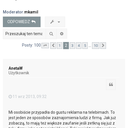
j
Moderator:
mkamil
ODPOWIEDZ
Szukaj
Wyszukiwanie zaawansowane
Posty: 100
2
…
1
3
4
5
10
Strona
Poprzednia
2
z
10
Następna
AnetaW
Użytkownik
Cytuj
11 wrz 2013, 09:32
Mi osobiście przypadła do gustu reklama na telebimach. To
jest jeden ze sposobów zaznajomienia ludzi z firmą. Jak już
zobaczą, to mają też większe zaufanie jeśli zetkną się już z