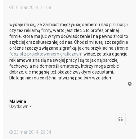
16 mar 2014, 11:08
wydaje mi się, że zamiast męczyć się samemu nad promocją
czy też reklamą firmy, warto jest zlecić to profesjonalnej
firmie, która ma już w tym doświadczenie i na pewno zrobi to
szybciej oraz skuteczniej od nas. Chodzi mi tutaj szczególnie
o różne rzeczy związane z grafiką, jak na przykład na stronie
fooz.pl z projektowaniem graficznym
widać, że taka agencja
reklamowa zna się na swojej pracy i są to jak najbardziej
fachowcy a nie domorośli amatorzy, którzy moga zrobić
dobrze, ale mogę się też okazać zwykłymi oszustami.
Dlatego nie ma co iść na łatwiznę pod tym względem.
N
a
g
ó
Malwina
r
Użytkownik
ę
Cytuj
23 mar 2014, 20:34