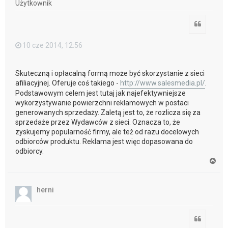
Użytkownik
ę
Cytuj
10 cze 2014, 12:56
Skuteczną i opłacalną formą może być skorzystanie z sieci
afiliacyjnej. Oferuje coś takiego -
http://www.salesmedia.pl/
.
Podstawowym celem jest tutaj jak najefektywniejsze
wykorzystywanie powierzchni reklamowych w postaci
generowanych sprzedaży. Zaletą jest to, że rozlicza się za
sprzedaże przez Wydawców z sieci. Oznacza to, że
zyskujemy popularność firmy, ale też od razu docelowych
odbiorców produktu. Reklama jest więc dopasowana do
odbiorcy.
N
a
g
ó
herni
r
ę
Cytuj