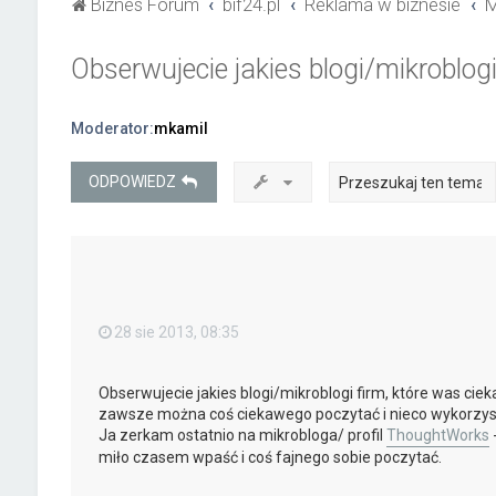
Biznes Forum
bif24.pl
Reklama w biznesie
M
Obserwujecie jakies blogi/mikroblogi
Moderator:
mkamil
ODPOWIEDZ
28 sie 2013, 08:35
Obserwujecie jakies blogi/mikroblogi firm, które was ci
zawsze można coś ciekawego poczytać i nieco wykorzys
Ja zerkam ostatnio na mikrobloga/ profil
ThoughtWorks
-
miło czasem wpaść i coś fajnego sobie poczytać.