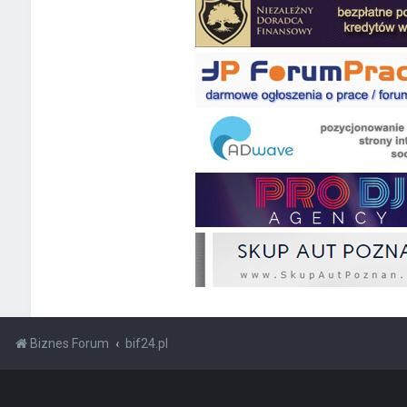
Biznes Forum
bif24.pl