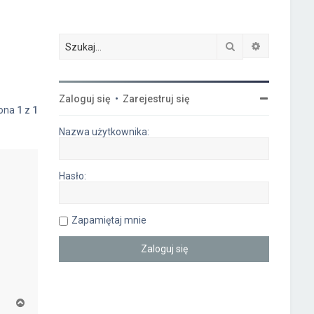
Szukaj
Wyszukiwa
Zaloguj się
•
Zarejestruj się
rona
1
z
1
Nazwa użytkownika:
Hasło:
Zapamiętaj mnie
N
a