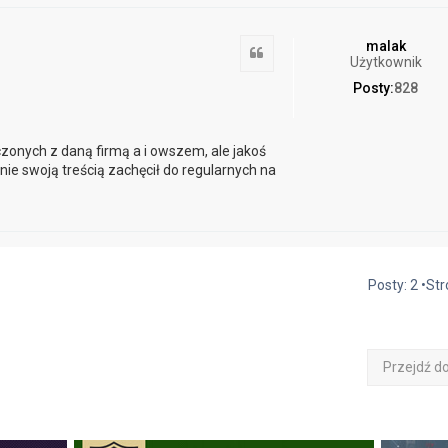
malak
Cytuj
Użytkownik
Posty:
828
czonych z daną firmą a i owszem, ale jakoś
ie swoją treścią zachęcił do regularnych na
Posty: 2 •St
Przejdź d