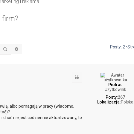
arketing i reklama
 firm?
Posty: 2 •St
Szukaj
Wyszukiwanie zaawansowane
Cytuj
Piotras
Użytkownik
Posty:
267
Lokalizacja:
Polska
ekawią, albo pomagają w pracy (wiadomo,
tać)?
 i choć nie jest codziennie aktualizowany, to