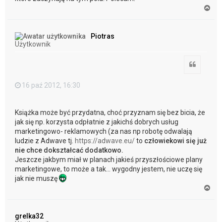
N
a
g
ó
Piotras
r
Użytkownik
ę
Cytuj
16 paź 2012, 16:30
Książka może być przydatna, choć przyznam się bez bicia, że
jak się np. korzysta odpłatnie z jakichś dobrych usług
marketingowo- reklamowych (za nas np robotę odwalają
ludzie z Adwave tj.
https://adwave.eu/
to
człowiekowi się już
nie chce dokształcać dodatkowo.
Jeszcze jakbym miał w planach jakieś przyszłościowe plany
marketingowe, to może a tak... wygodny jestem, nie uczę się
jak nie muszę
N
a
g
ó
grelka32
r