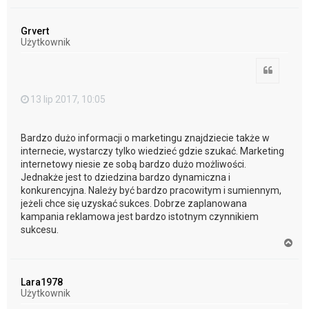
a
g
ó
Grvert
r
Użytkownik
ę
Cytuj
13 lip 2017, 10:05
Bardzo dużo informacji o marketingu znajdziecie także w
internecie, wystarczy tylko wiedzieć gdzie szukać. Marketing
internetowy niesie ze sobą bardzo dużo możliwości.
Jednakże jest to dziedzina bardzo dynamiczna i
konkurencyjna. Należy być bardzo pracowitym i sumiennym,
jeżeli chce się uzyskać sukces. Dobrze zaplanowana
kampania reklamowa jest bardzo istotnym czynnikiem
sukcesu.
N
a
g
ó
Lara1978
r
Użytkownik
ę