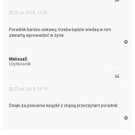
25 sie 2018, 13:00
Poradnik bardzo ciekawy, trzeba będzie wiedzę w nim
zawartą wprowadzić w życie.
N
a
g
ó
Melissa5
r
Użytkownik
ę
Cytuj
23 sie 2019, 14:19
Dzięki za polecenie książki! z chęcią przeczytam poradnik
N
a
g
ó