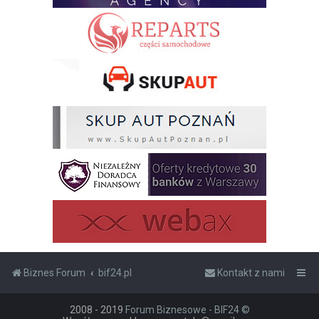
Biznes Forum
bif24.pl
Kontakt z nami
2008 - 2019
Forum Biznesowe - BIF24 ©