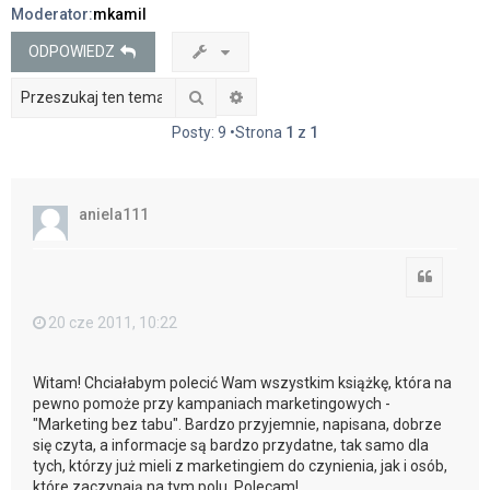
Moderator:
mkamil
j
ODPOWIEDZ
Szukaj
Wyszukiwanie zaawansowane
Posty: 9 •Strona
1
z
1
aniela111
Cytuj
20 cze 2011, 10:22
Witam! Chciałabym polecić Wam wszystkim książkę, która na
pewno pomoże przy kampaniach marketingowych -
"Marketing bez tabu". Bardzo przyjemnie, napisana, dobrze
się czyta, a informacje są bardzo przydatne, tak samo dla
tych, którzy już mieli z marketingiem do czynienia, jak i osób,
które zaczynają na tym polu. Polecam!