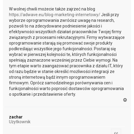
W wolnej chwili możecie także zajrzeć na blog
https://adwave.eu/blog-marketing-internetowy/
Jeśli przy
wyborze oprogramowania zwrócisz uwagę na research,
pozwoli to na zdecydowane podniesienie jakości i
efektywności wszystkich działań pracowników Twojej firmy
związanych z procesami rekrutacyjnymi. Firmy wytwarzające
oprogramowanie starają się promować swoje produkty
podkreślając wszystkie jego funkcjonalności. Postaraj się
wybrać w pierwszej kolejności te, których funkcjonalności
spełniają zaznaczone wcześniej przez Ciebie wymogi. Na
tym etapie warto zaangażować pracownika z działu IT, który
od razu będzie w stanie określić możliwości integracji ze
stroną internetową bądź innym oprogramowaniem
firmowym. Oprócz samodzielnego porównywania cen i
funkcjonalności warto poprosić dostawców oprogramowania
o spotkanie i przedstawienie oferty.
N
a
g
ó
zachar
r
Użytkownik
ę
Cytuj