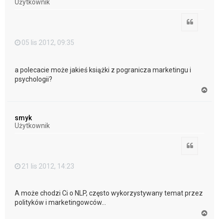
Użytkownik
ę
Cytuj
05 lis 2012, 09:35
a polecacie może jakieś książki z pogranicza marketingu i
psychologii?
N
a
g
ó
smyk
r
Użytkownik
ę
Cytuj
21 lis 2012, 14:23
A może chodzi Ci o NLP, często wykorzystywany temat przez
polityków i marketingowców...
N