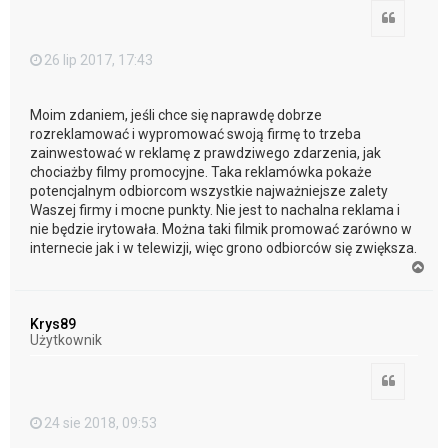
Cytuj
26 lip 2017, 17:43
Moim zdaniem, jeśli chce się naprawdę dobrze
rozreklamować i wypromować swoją firmę to trzeba
zainwestować w reklamę z prawdziwego zdarzenia, jak
chociażby filmy promocyjne. Taka reklamówka pokaże
potencjalnym odbiorcom wszystkie najważniejsze zalety
Waszej firmy i mocne punkty. Nie jest to nachalna reklama i
nie będzie irytowała. Można taki filmik promować zarówno w
internecie jak i w telewizji, więc grono odbiorców się zwiększa.
N
a
g
ó
Krys89
r
Użytkownik
ę
Cytuj
24 sie 2018, 09:53