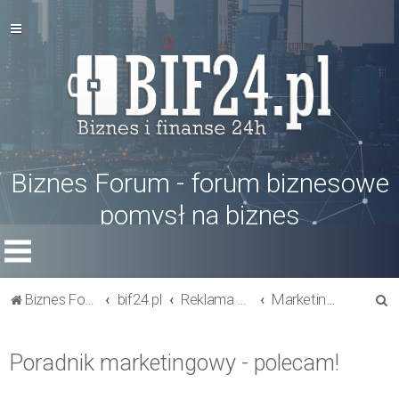
Biznes Forum - forum biznesowe
pomysł na biznes
S
Biznes Forum
bif24.pl
Reklama w biznesie
Marketing i reklama
z
u
Poradnik marketingowy - polecam!
k
a