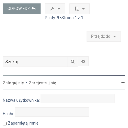
r
ę
ODPOWIEDZ
Posty: 9 •Strona
1
z
1
Przejdź do
Szukaj
Wyszukiwanie zaawan
Zaloguj się
•
Zarejestruj się
Nazwa użytkownika:
Hasło:
Zapamiętaj mnie