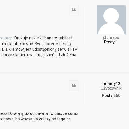
Cytuj
plumkos
vatar.pl
Drukuje naklejki, banery, tablice i
Posty:
1
 nimi kontaktować. Swoją ofertę kierują
 Dla klientów jest udostępniony serwis FTP.
oprzez kuriera na drugi dzień od złożenia
Tommy12
Cytuj
Użytkownik
Posty:
550
press Działają już od dawna i widać, że coraz
k cenowo, bo wszystko zależy od tego co