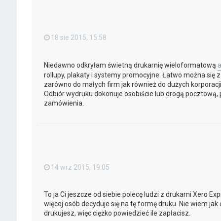
18 sie 2015, 15:58
Niedawno odkryłam świetną drukarnię wieloformatową
a
rollupy, plakaty i systemy promocyjne. Łatwo można się z
zarówno do małych firm jak również do dużych korporacji.
Odbiór wydruku dokonuje osobiście lub drogą pocztową, p
zamówienia.
14 wrz 2015, 19:05
To ja Ci jeszcze od siebie polecę ludzi z drukarni Xero Ex
więcej osób decyduje się na tę formę druku. Nie wiem ja
drukujesz, więc ciężko powiedzieć ile zapłacisz.