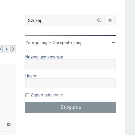
Szukaj
Wyszukiwa
Zaloguj się
•
Zarejestruj się
3
4
Następna
Nazwa użytkownika:
Hasło:
Zapamiętaj mnie
N
a
g