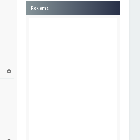
ó
Reklama
r
ę
N
a
g
ó
r
ę