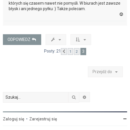
których się czasem nawet nie pomyśli. W biurach jest zawsze
błysk i ani jednego pyłku :) Także polecam.
N
a
g
ó
r
ę
ODPOWIEDZ
Posty: 21
3
1
2
Poprzednia
Przejdź do
Szukaj
Wyszukiwanie zaawan
Zaloguj się
•
Zarejestruj się