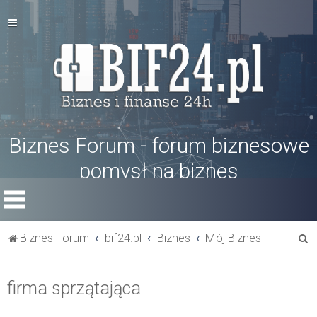
Biznes Forum - forum biznesowe
pomysł na biznes
S
Biznes Forum
bif24.pl
Biznes
Mój Biznes
z
u
firma sprzątająca
k
a