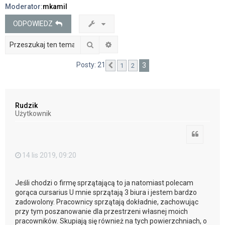
Moderator:
mkamil
j
ODPOWIEDZ
Szukaj
Wyszukiwanie zaawansowane
Posty: 21
3
1
2
Poprzednia
Rudzik
Użytkownik
Cytuj
14 lis 2019, 09:20
Jeśli chodzi o firmę sprzątającą to ja natomiast polecam
gorąca cursarius U mnie sprzątają 3 biura i jestem bardzo
zadowolony. Pracownicy sprzątają dokładnie, zachowując
przy tym poszanowanie dla przestrzeni własnej moich
pracowników. Skupiają się również na tych powierzchniach, o