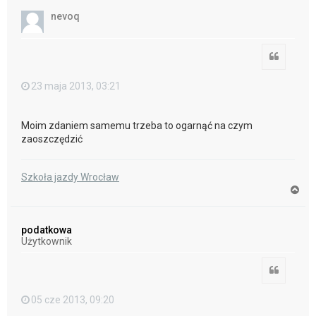
ó
nevoq
r
ę
Cytuj
23 maja 2013, 03:21
Moim zdaniem samemu trzeba to ogarnąć na czym
zaoszczędzić
Szkoła jazdy Wrocław
N
a
g
ó
podatkowa
r
Użytkownik
ę
Cytuj
05 cze 2013, 09:20