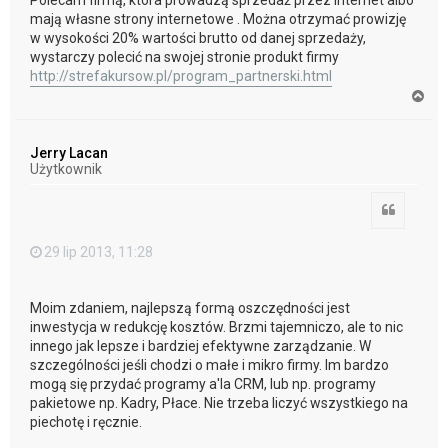
Polecam firmą, która prowadzą sprzedaż przez internet albo
mają własne strony internetowe . Można otrzymać prowizję
w wysokości 20% wartości brutto od danej sprzedaży,
wystarczy polecić na swojej stronie produkt firmy
http://strefakursow.pl/program_partnerski.html
N
a
g
ó
Jerry Lacan
r
Użytkownik
ę
Cytuj
29 lip 2013, 11:28
Moim zdaniem, najlepszą formą oszczędności jest
inwestycja w redukcję kosztów. Brzmi tajemniczo, ale to nic
innego jak lepsze i bardziej efektywne zarządzanie. W
szczególności jeśli chodzi o małe i mikro firmy. Im bardzo
mogą się przydać programy a'la CRM, lub np. programy
pakietowe np. Kadry, Płace. Nie trzeba liczyć wszystkiego na
piechotę i ręcznie.