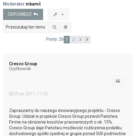
Moderator:
mkamil
j
ODPOWIEDZ
Szukaj
Wyszukiwanie zaawansowane
Posty: 26
1
2
3
Następna
Cresco Group
Użytkownik
Cytuj
29 sie 2011, 11:02
Zapraszamy do naszego innowacyjnego projektu - Cresco
Group. Udział w projekcie Cresco Group pozwoli Państwa
Firmie na obniżenie kosztów pracowniczych o ok. 15%.
Cresco Group daje Państwu możliwość rozliczenia podatku
dochodowego spółki cywilnej w grupie ponad 500 podmiotów