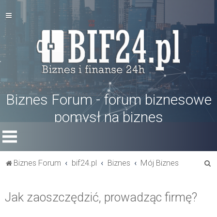
Biznes Forum - forum biznesowe
pomysł na biznes
S
Biznes Forum
bif24.pl
Biznes
Mój Biznes
z
u
Jak zaoszczędzić, prowadząc firmę?
k
a