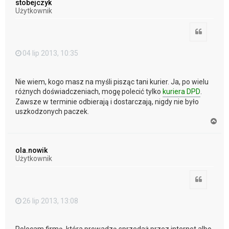
stobejczyk
r
Użytkownik
ę
Cytuj
04 lip 2013, 10:35
Nie wiem, kogo masz na myśli pisząc tani kurier. Ja, po wielu
różnych doświadczeniach, mogę polecić tylko
kuriera DPD
.
Zawsze w terminie odbierają i dostarczają, nigdy nie było
uszkodzonych paczek.
N
a
g
ó
ola.nowik
r
Użytkownik
ę
Cytuj
26 lip 2013, 13:08