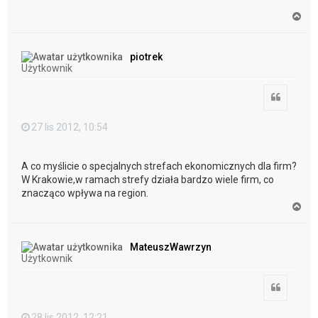
N
a
g
ó
piotrek
r
Użytkownik
ę
Cytuj
27 lis 2012, 10:54
A co myślicie o specjalnych strefach ekonomicznych dla firm?
W Krakowie,w ramach strefy działa bardzo wiele firm, co
znacząco wpływa na region.
N
a
g
ó
MateuszWawrzyn
r
Użytkownik
ę
Cytuj
28 lis 2012, 12:21