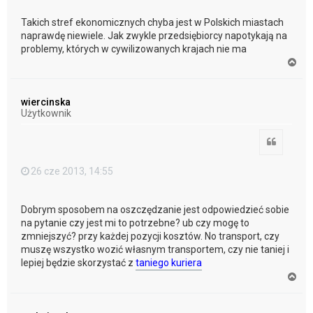
Takich stref ekonomicznych chyba jest w Polskich miastach
naprawdę niewiele. Jak zwykle przedsiębiorcy napotykają na
problemy, których w cywilizowanych krajach nie ma
N
a
g
ó
wiercinska
r
Użytkownik
ę
Cytuj
26 cze 2013, 14:55
Dobrym sposobem na oszczędzanie jest odpowiedzieć sobie
na pytanie czy jest mi to potrzebne? ub czy mogę to
zmniejszyć? przy każdej pozycji kosztów. No transport, czy
muszę wszystko wozić własnym transportem, czy nie taniej i
lepiej będzie skorzystać z
taniego kuriera
N
a
g
ó