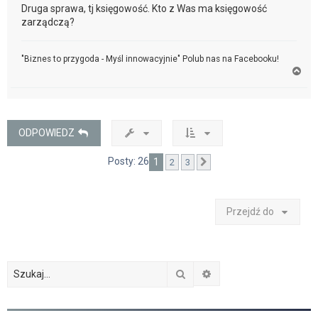
Druga sprawa, tj księgowość. Kto z Was ma księgowość
zarządczą?
"Biznes to przygoda - Myśl innowacyjnie" Polub nas na Facebooku!
N
a
g
ó
r
ę
ODPOWIEDZ
Posty: 26
1
2
3
Następna
Przejdź do
Szukaj
Wyszukiwanie zaawan