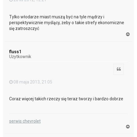
Tylko włodarze miast muszą być na tyle mądrzy i
perspektywicznie myślący, żeby o takie strefy ekonomiczne
się zatroszczyć
N
a
g
ó
fluss1
r
Użytkownik
ę
Cytuj
08 maja 2013, 21:05
Coraz więcej takich rzeczy się teraz tworzy i bardzo dobrze
serwis chevrolet
N
a
g