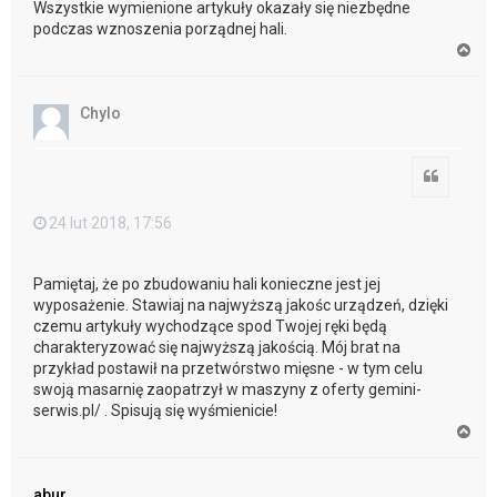
Wszystkie wymienione artykuły okazały się niezbędne
podczas wznoszenia porządnej hali.
N
a
g
ó
Chylo
r
ę
Cytuj
24 lut 2018, 17:56
Pamiętaj, że po zbudowaniu hali konieczne jest jej
wyposażenie. Stawiaj na najwyższą jakośc urządzeń, dzięki
czemu artykuły wychodzące spod Twojej ręki będą
charakteryzować się najwyższą jakością. Mój brat na
przykład postawił na przetwórstwo mięsne - w tym celu
swoją masarnię zaopatrzył w maszyny z oferty gemini-
serwis.pl/ . Spisują się wyśmienicie!
N
a
g
ó
abur