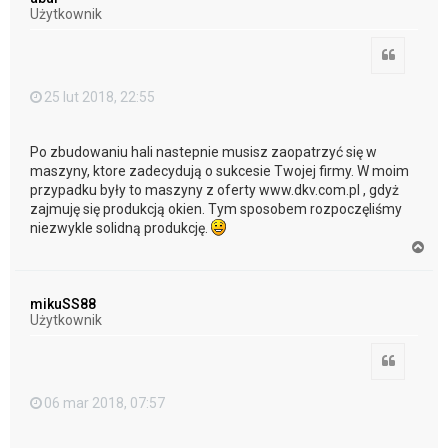
r
Użytkownik
ę
Cytuj
25 lut 2018, 22:55
Po zbudowaniu hali nastepnie musisz zaopatrzyć się w
maszyny, ktore zadecydują o sukcesie Twojej firmy. W moim
przypadku były to maszyny z oferty www.dkv.com.pl , gdyż
zajmuję się produkcją okien. Tym sposobem rozpoczęliśmy
niezwykle solidną produkcję.
N
a
g
ó
mikuSS88
r
Użytkownik
ę
Cytuj
06 mar 2018, 07:57