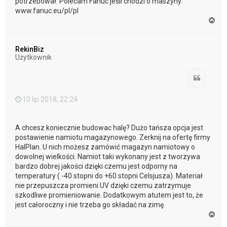
potrzebował. Polecam Fanuc jeśli chodzi o maszyny:
www.fanuc.eu/pl/pl
N
a
g
ó
RekinBiz
r
Użytkownik
ę
Cytuj
10 lip 2018, 22:24
A chcesz koniecznie budowac halę? Dużo tańsza opcja jest
postawienie namiotu magazynowego. Zerknij na ofertę firmy
HalPlan. U nich możesz zamówić magazyn namiotowy o
dowolnej wielkości. Namiot taki wykonany jest z tworzywa
bardzo dobrej jakości dzięki czemu jest odporny na
temperatury ( -40 stopni do +60 stopni Celsjusza). Materiał
nie przepuszcza promieni UV dzięki czemu zatrzymuje
szkodliwe promieniowanie. Dodatkowym atutem jest to, że
jest całoroczny i nie trzeba go składać na zimę.
N
a