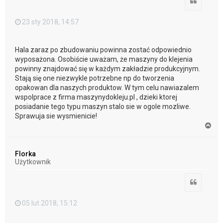
Cytuj
23 sty 2018, 14:57
Hala zaraz po zbudowaniu powinna zostać odpowiednio
wyposażona. Osobiście uważam, że maszyny do klejenia
powinny znajdować się w każdym zakładzie produkcyjnym.
Stają się one niezwykle potrzebne np do tworzenia
opakowan dla naszych produktow. W tym celu nawiazalem
wspolprace z firma maszynydokleju.pl , dzieki ktorej
posiadanie tego typu maszyn stalo sie w ogole mozliwe.
Sprawuja sie wysmienicie!
N
a
g
ó
Florka
r
Użytkownik
ę
Cytuj
05 lut 2018, 15:12