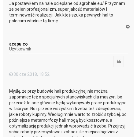
Ja postawiłem na hale ocieplane od agrohale.eu/ Przyznam
że pełen profesjonalizm, super jakość materiałów i
terminowość realizacji. Jak ktoś szuka pewnych hal to
polecam właśnie tą firmę.
N
a
g
ó
acapulco
r
Użytkownik
ę
Cytuj
30 cze 2018, 18:52
Myślę, że przy budowie hali produkcyjnej nie można
zapomnieć też o specjalnych stanowiskach dla maszyn, bo
przecież to one głównie będą wykonywały prace produkcyjne
w fabryce. No i przede wszystkim trzeba też zdecydować,
jakie roboty kupimy. Według mnie warto to zrobić szybciej, bo
późniejsze metamorfozy hali mogą być kosztowne, a
optymalizację produkcji jednak wprowadzić trzeba. Przejrzyj
sobie roboty przemysłowe i zobacz, ile miejsca będziesz