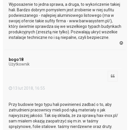
Wyposażenie to jedna sprawa, a druga, to wykończenie takiej
hali. Bardzo dobrym pomysłem jest zrobienie w niej sufitu
podwieszanego - najlepiej aluminiowego listowego (ma w
swojej ofercie takie sufity firma - www.barwasystem.pl/),
który świetnie sprawdza się we wszelkiego typach budynkach
produkcyjnych (zresztą nie tylko). Pozwalają ukryć wszelkie
instalacje techniczne no i są niepalne, czyli bezpieczne.
N
a
g
ó
bogo18
r
Użytkownik
ę
Cytuj
13 lut 2018, 16:55
Przy budowie tego typu hali powinieneś zadbać o to, aby
zatrudnieni pracownicy mieli pod ręką materiały o jak
najwyższej jakości. Tak się składa, że za sprawą hax-inox.pl/
sam miałem okazję zaopatrzyć się m.in. w taśmy
sprężynowe, folie stalowe. taśmy nierdzewne oraz druty.