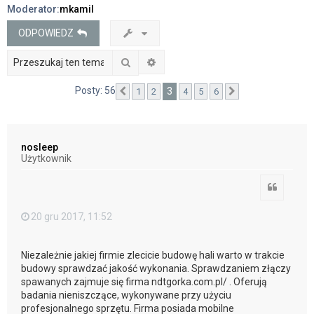
Moderator:
mkamil
j
ODPOWIEDZ
Szukaj
Wyszukiwanie zaawansowane
Posty: 56
3
1
2
4
5
6
Poprzednia
Następna
nosleep
Użytkownik
Cytuj
20 gru 2017, 11:52
Niezależnie jakiej firmie zlecicie budowę hali warto w trakcie
budowy sprawdzać jakość wykonania. Sprawdzaniem złączy
spawanych zajmuje się firma ndtgorka.com.pl/ . Oferują
badania nieniszczące, wykonywane przy użyciu
profesjonalnego sprzętu. Firma posiada mobilne