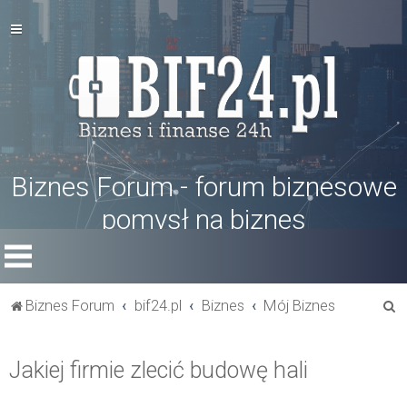
Biznes Forum - forum biznesowe
pomysł na biznes
S
Biznes Forum
bif24.pl
Biznes
Mój Biznes
z
u
Jakiej firmie zlecić budowę hali
k
a