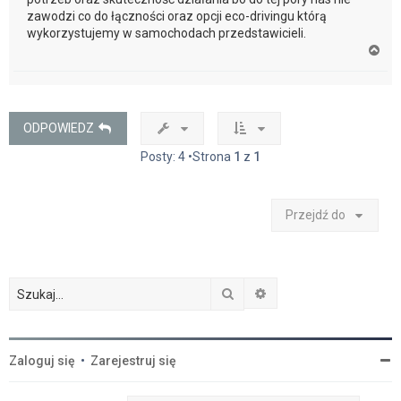
zawodzi co do łączności oraz opcji eco-drivingu którą
wykorzystujemy w samochodach przedstawicieli.
N
a
g
ó
r
ę
ODPOWIEDZ
Posty: 4 •Strona
1
z
1
Przejdź do
Szukaj
Wyszukiwanie zaawan
Zaloguj się
•
Zarejestruj się