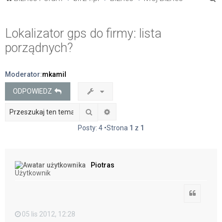
z
u
Lokalizator gps do firmy: lista
k
porządnych?
a
j
Moderator:
mkamil
ODPOWIEDZ
Szukaj
Wyszukiwanie zaawansowane
Posty: 4 •Strona
1
z
1
Piotras
Użytkownik
Cytuj
05 lis 2012, 12:28