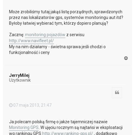
Może zrobiliśmy tutaj jakąś listę porządnych, sprawdzonych
przez nas lokalizatorów gps, systemów monitoringu aut itd?
Byłoby łatwiej wybierać tym, którzy dopiero planują?
Zacznę:
monitoring pojazdów
z serwisu
http://www.navifleet.pl/
My na nim działamy - świetna sprawa jeśli chodzi o
funkcjonalność i ceny
N
a
g
ó
JerryMilej
r
Użytkownik
ę
Cytuj
07 maja 2013, 21:47
Ja polecam polską firmę o jakże tajemniczej nazwie
Monitoring GPS
. W ujęciu rocznym są najtańsi w eksploatacji
wg rankingu GPS
http://www.ranking-gps.pl/
, dodatkowo