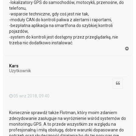
-lokalizatory GPS do samochodów, motocykli, przenośne, do
telefonu,
-wsparcie techniczne, gdy coś jest nie tak,
-moduły CAN do kontroli paliwa z alertami i raportami,
-bezpłatna aplikacja na smartfona do szybkiej kontroli
pojazdów,
-system do kontroli jest dostępny przez przeglądarkę, nie
trzeba nic dodatkowo instalować.
N
a
g
ó
Kars
r
Użytkownik
ę
Cytuj
05 wrz 2018, 09:40
Koniecznie sprawdź także Flotman, który moim zdaniem
zdecydowanie zasługuje na wyróżnienie wśród systemów do
monitoringu GPS. A to przede wszystkim ze względu na
profesjonalną i miłą obsługę, dobre warunki dopasowane do
potrzeb oraz skuteczność działania bo do tej pory nas nie