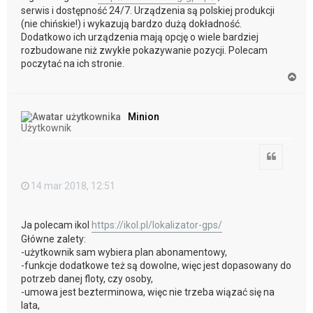
serwis i dostępność 24/7. Urządzenia są polskiej produkcji
(nie chińskie!) i wykazują bardzo dużą dokładność.
Dodatkowo ich urządzenia mają opcję o wiele bardziej
rozbudowane niż zwykłe pokazywanie pozycji. Polecam
poczytać na ich stronie.
N
a
g
ó
Minion
r
Użytkownik
ę
Cytuj
14 mar 2018, 12:51
Ja polecam ikol
https://ikol.pl/lokalizator-gps/
Główne zalety:
-użytkownik sam wybiera plan abonamentowy,
-funkcje dodatkowe też są dowolne, więc jest dopasowany do
potrzeb danej floty, czy osoby,
-umowa jest bezterminowa, więc nie trzeba wiązać się na
lata,