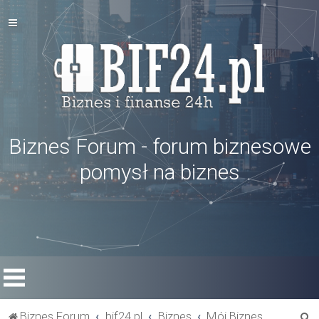
Biznes Forum - forum biznesowe
pomysł na biznes
S
Biznes Forum
bif24.pl
Biznes
Mój Biznes