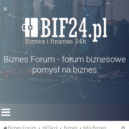
Biznes Forum - forum biznesowe
pomysł na biznes
S
Biznes Forum
bif24.pl
Biznes
Mój Biznes