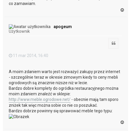
co zamawiam.
N
a
g
ó
apogeum
r
Użytkownik
ę
Cytuj
11 mar 2014, 16:40
A moim zdaniem warto jest rozważyć zakupy przez internet
- szczególnie teraz w okresie zimowym kiedy to ceny mebli
ogrodowych są znacznie niższe niż w lecie.
Bardzo dobre komplety do ogródka restauracyjnego można
moim zdaniem znaleźć w sklepie:
http://www.meble.ogrodowe.net/
- obecnie mają tam sporo
zniżek tak więc można sobie co nie co poszukać.
Bardzo dobrze powinny się sprawować meble tego typu:
N
a