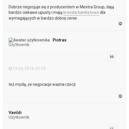
Dobrze negocjuje się z producentem w Mextra Group, dają
bardzo ciekawe upusty i mają
krzesła bankietowe
dla
wymagających w bardzo dobrej cenie.
N
a
g
ó
Piotras
r
Użytkownik
ę
Cytuj
13 sty 2014, 21:19
też myślę, że negocacje ważna rzecz
N
a
g
ó
Vavildi
r
Użytkownik
ę
Cytuj