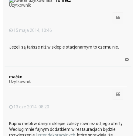
TomekZ
r
Użytkownik
ę
Cytuj
15 maja 2014, 10:46
Jeżeli są tańsze niż w sklepie stacjonarnym to czemu nie.
N
a
g
ó
maćko
r
Użytkownik
ę
Cytuj
13 cze 2014, 08:20
Kupno mebli w danym sklepie zależy również od jego oferty.
Według mnie fajnym dodatkiem w restauracjach będzie
rozwieszenie
luster dekoracyjnych
, które sprawiają, że