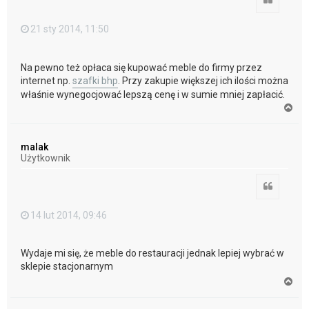
21 sty 2014, 11:50
Na pewno też opłaca się kupować meble do firmy przez
internet np.
szafki bhp
. Przy zakupie większej ich ilości można
właśnie wynegocjować lepszą cenę i w sumie mniej zapłacić.
N
a
g
ó
malak
r
Użytkownik
ę
Cytuj
14 lut 2014, 09:46
Wydaje mi się, że meble do restauracji jednak lepiej wybrać w
sklepie stacjonarnym
N
a
g