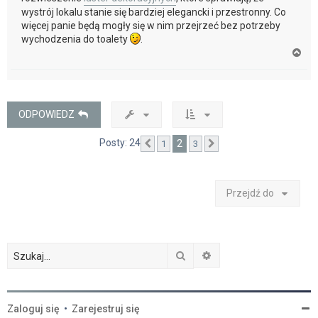
wystrój lokalu stanie się bardziej elegancki i przestronny. Co
więcej panie będą mogły się w nim przejrzeć bez potrzeby
wychodzenia do toalety
.
N
a
g
ó
r
ę
ODPOWIEDZ
Posty: 24
2
1
3
Poprzednia
Następna
Przejdź do
Szukaj
Wyszukiwanie zaawan
Zaloguj się
•
Zarejestruj się