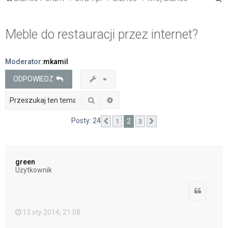
z
u
Meble do restauracji przez internet?
k
a
Moderator:
mkamil
j
ODPOWIEDZ
Szukaj
Wyszukiwanie zaawansowane
Posty: 24
2
1
3
Poprzednia
Następna
green
Użytkownik
Cytuj
13 sty 2014, 21:08