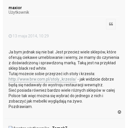
g
ó
maxior
r
Użytkownik
ę
Cytuj
13 maja 2014, 10:29
Ja bym jednak się nie bał. Jest przecież wiele sklepów, które
oferują ciekawe umeblowanie i wiemy, że mamy do czynienia
z doświadczoną i sprawdzoną marką. Taką jest na przykład
sklep black red white.
Tutaj możecie sobie przejrzeć ich stoły i krzesła:
http://www.brw.com.pl/stoly_krzesla/
- jak widzicie dobrze
będą się nadawały do wystroju restauracji wewnątrz.
Sieć posiada również bardzo wiele różnych sklepów w całej
Polsce tak więc można się wybrać do jednego z nich i
zobaczyć jak mebelki wyglądają na żywo.
Pozdrawiam.
N
a
g
ó