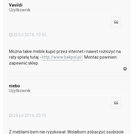
ó
Vavildi
r
Użytkownik
ę
Cytuj
20 lut 2014, 10:45
Można takie meble kupić przez internet i nawet rozłożyć na
raty spłatę tutaj -
http://www.bakpol.pl/
. Montaż powinien
zapewnić sklep.
N
a
g
ó
niebo
r
Użytkownik
ę
Cytuj
24 lut 2014, 20:10
Z meblami bym nie ryzykował. Wolałbym zobaczyć osobiście