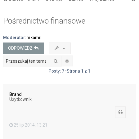
z
u
Pośrednictwo finansowe
k
a
Moderator:
mkamil
j
ODPOWIEDZ
Szukaj
Wyszukiwanie zaawansowane
Posty: 7 •Strona
1
z
1
Brand
Użytkownik
Cytuj
25 lip 2014, 13:21