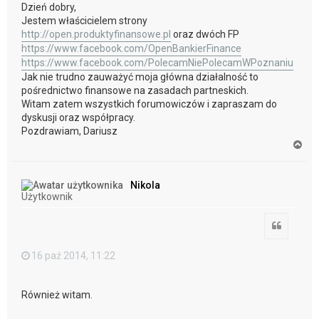
Dzień dobry,
Jestem właścicielem strony
http://open.produktyfinansowe.pl
oraz dwóch FP
https://www.facebook.com/OpenBankierFinance
https://www.facebook.com/PolecamNiePolecamWPoznaniu
Jak nie trudno zauważyć moja główna działalność to
pośrednictwo finansowe na zasadach partneskich.
Witam zatem wszystkich forumowiczów i zapraszam do
dyskusji oraz współpracy.
Pozdrawiam, Dariusz
N
a
g
ó
Nikola
r
Użytkownik
ę
Cytuj
16 paź 2014, 11:22
Również witam.