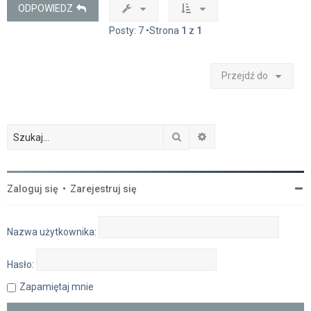
ę
ODPOWIEDZ
Posty: 7 •Strona
1
z
1
Przejdź do
Szukaj
Wyszukiwanie zaawan
Zaloguj się
•
Zarejestruj się
Nazwa użytkownika:
Hasło:
Zapamiętaj mnie