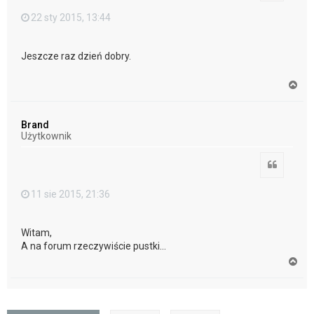
22 sty 2015, 13:44
Jeszcze raz dzień dobry.
N
a
g
ó
Brand
r
Użytkownik
ę
Cytuj
11 sie 2015, 21:36
Witam,
A na forum rzeczywiście pustki...
N
a
g
ó
r