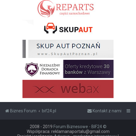
Biznes Forum
bif24.pl
Kontakt z nami
2008 - 2019
Forum Biznesowe - BIF24 ©
Współpraca: reklamanaportalu@gmail.com