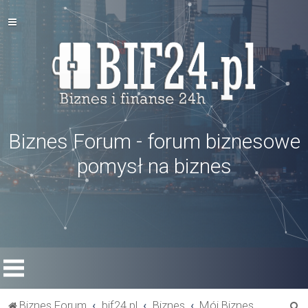
Biznes Forum - forum biznesowe
pomysł na biznes
S
Biznes Forum
bif24.pl
Biznes
Mój Biznes