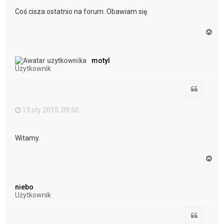
Coś cisza ostatnio na forum. Obawiam się.
N
a
g
ó
motyl
r
Użytkownik
ę
Cytuj
13 sty 2015, 09:50
Witamy.
N
a
g
ó
niebo
r
Użytkownik
ę
Cytuj