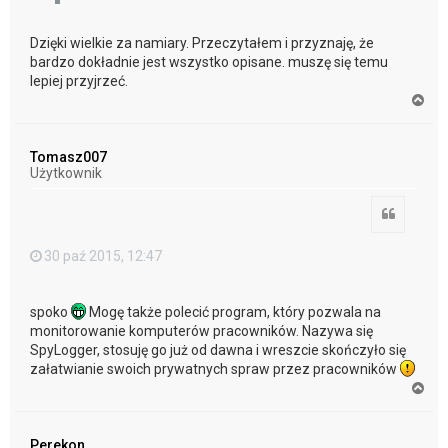
Dzięki wielkie za namiary. Przeczytałem i przyznaję, że
bardzo dokładnie jest wszystko opisane. muszę się temu
lepiej przyjrzeć.
N
a
g
ó
Tomasz007
r
Użytkownik
ę
Cytuj
30 paź 2015, 12:47
spoko
Mogę także polecić program, który pozwala na
monitorowanie komputerów pracowników. Nazywa się
SpyLogger, stosuję go już od dawna i wreszcie skończyło się
załatwianie swoich prywatnych spraw przez pracowników
N
a
g
ó
Perekon