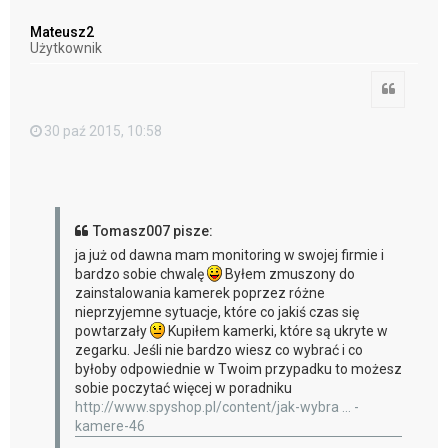
g
ó
Mateusz2
r
Użytkownik
ę
Cytuj
30 paź 2015, 10:58
Tomasz007 pisze:
ja już od dawna mam monitoring w swojej firmie i
bardzo sobie chwalę
Byłem zmuszony do
zainstalowania kamerek poprzez różne
nieprzyjemne sytuacje, które co jakiś czas się
powtarzały
Kupiłem kamerki, które są ukryte w
zegarku. Jeśli nie bardzo wiesz co wybrać i co
byłoby odpowiednie w Twoim przypadku to możesz
sobie poczytać więcej w poradniku
http://www.spyshop.pl/content/jak-wybra ... -
kamere-46