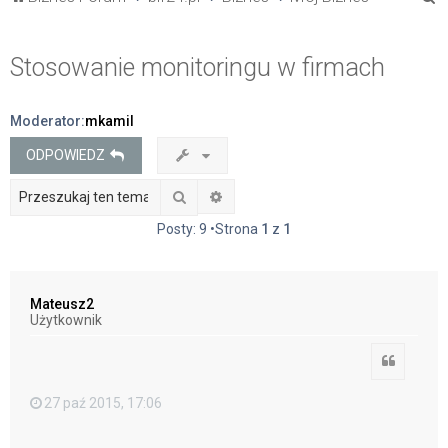
z
u
Stosowanie monitoringu w firmach
k
a
Moderator:
mkamil
j
ODPOWIEDZ
Szukaj
Wyszukiwanie zaawansowane
Posty: 9 •Strona
1
z
1
Mateusz2
Użytkownik
Cytuj
27 paź 2015, 17:06