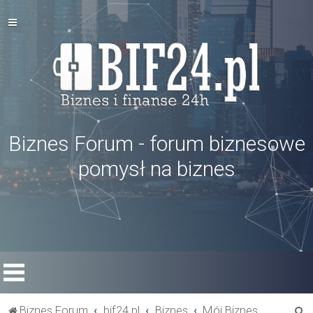
Biznes Forum - forum biznesowe
pomysł na biznes
S
Biznes Forum
bif24.pl
Biznes
Mój Biznes