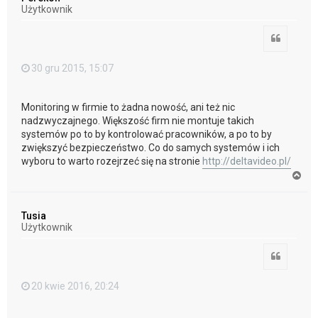
r
Użytkownik
ę
Cytuj
30 gru 2015, 15:07
Monitoring w firmie to żadna nowość, ani też nic
nadzwyczajnego. Większość firm nie montuje takich
systemów po to by kontrolować pracowników, a po to by
zwiększyć bezpieczeństwo. Co do samych systemów i ich
wyboru to warto rozejrzeć się na stronie
http://deltavideo.pl/
N
a
g
ó
Tusia
r
Użytkownik
ę
Cytuj
20 kwie 2016, 20:24