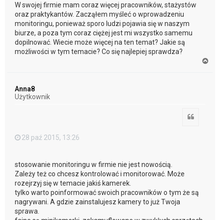
W swojej firmie mam coraz więcej pracowników, stażystów
oraz praktykantów. Zacząłem myśleć o wprowadzeniu
monitoringu, ponieważ sporo ludzi pojawia się w naszym
biurze, a poza tym coraz ciężej jest mi wszystko samemu
dopilnować. Wiecie może więcej na ten temat? Jakie są
możliwości w tym temacie? Co się najlepiej sprawdza?
N
a
g
ó
Anna8
r
Użytkownik
ę
Cytuj
28 paź 2015, 13:26
stosowanie monitoringu w firmie nie jest nowością.
Zależy też co chcesz kontrolować i monitorować. Może
rozejrzyj się w temacie jakiś kamerek.
tylko warto poinformować swoich pracowników o tym że są
nagrywani. A gdzie zainstalujesz kamery to już Twoja
sprawa.