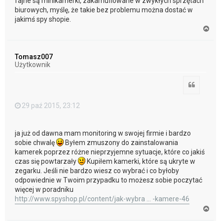
fajne są minikamerki, zakamuflowane w zwykłych sprzętach
biurowych, myślę, że takie bez problemu można dostać w
jakimś spy shopie.
N
a
g
ó
Tomasz007
r
Użytkownik
ę
Cytuj
29 paź 2015, 23:12
ja już od dawna mam monitoring w swojej firmie i bardzo
sobie chwalę
Byłem zmuszony do zainstalowania
kamerek poprzez różne nieprzyjemne sytuacje, które co jakiś
czas się powtarzały
Kupiłem kamerki, które są ukryte w
zegarku. Jeśli nie bardzo wiesz co wybrać i co byłoby
odpowiednie w Twoim przypadku to możesz sobie poczytać
więcej w poradniku
http://www.spyshop.pl/content/jak-wybra ... -kamere-46
N
a