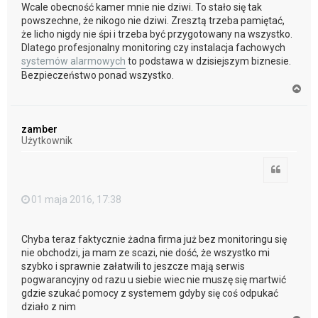
Wcale obecność kamer mnie nie dziwi. To stało się tak
powszechne, że nikogo nie dziwi. Zresztą trzeba pamiętać,
że licho nigdy nie śpi i trzeba być przygotowany na wszystko.
Dlatego profesjonalny monitoring czy instalacja fachowych
systemów alarmowych
to podstawa w dzisiejszym biznesie.
Bezpieczeństwo ponad wszystko.
N
a
g
ó
zamber
r
Użytkownik
ę
Cytuj
01 maja 2016, 17:38
Chyba teraz faktycznie żadna firma już bez monitoringu się
nie obchodzi, ja mam ze scazi, nie dość, że wszystko mi
szybko i sprawnie załatwili to jeszcze mają serwis
pogwarancyjny od razu u siebie wiec nie muszę się martwić
gdzie szukać pomocy z systemem gdyby się coś odpukać
działo z nim