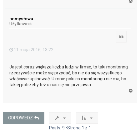
N
a
g
ó
pomysłowa
r
Użytkownik
ę
Cytuj
11 maja 2016, 13:22
Ja jest coraz większa liczba ludzi w firmie, to taki monitoring
rzeczywiście może się przydać, bo nie da się wszystkiego
właściwie upilnować. U mnie póki co monitoringu nie ma, bo
takiej potrzeby też u nas się nie przejawia.
N
a
g
ó
r
ę
ODPOWIEDZ
Posty: 9 •Strona
1
z
1