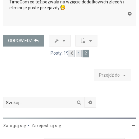
TimoCom co też pozwala na wzięcie dodatkowych zleceń i
eliminuje puste przejazdy
N
a
g
ó
r
ę
ODPOWIEDZ
Posty: 19
2
1
Poprzednia
Przejdź do
Szukaj
Wyszukiwanie zaawan
Zaloguj się
•
Zarejestruj się