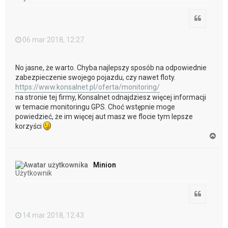
ę
Cytuj
06 mar 2018, 12:27
No jasne, że warto. Chyba najlepszy sposób na odpowiednie
zabezpieczenie swojego pojazdu, czy nawet floty.
https://www.konsalnet.pl/oferta/monitoring/
na stronie tej firmy, Konsalnet odnajdziesz więcej informacji
w temacie monitoringu GPS. Choć wstępnie moge
powiedzieć, że im więcej aut masz we flocie tym lepsze
korzyści
N
a
g
ó
Minion
r
Użytkownik
ę
Cytuj
14 mar 2018, 12:43