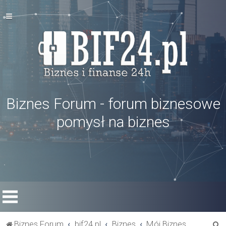
Biznes Forum - forum biznesowe
pomysł na biznes
S
Biznes Forum
bif24.pl
Biznes
Mój Biznes