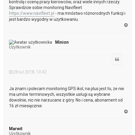
kontrolę i ocenę pracy kierowców, oraz wiele innych rzeczy.
Sprawdźcie sobie monitoring Navifleet
https://www.navifleet.pl
- ma mnóstwo różnorodnych funkcji i
jest bardzo wygodny w użytkowaniu.
N
a
g
ó
Minion
r
Użytkownik
ę
Cytuj
28 lut 2018, 10:42
Ja znam i polecam monitoring GPS ikol, na plus jest to, że nie
ma umów terminowych, wszystkie usługi są wybrane
dowolnie, nic nie narzucane z góry. No i cena, abonament od
16 zł miesięcznie.
N
a
g
ó
Marwit
r
Użytkownik