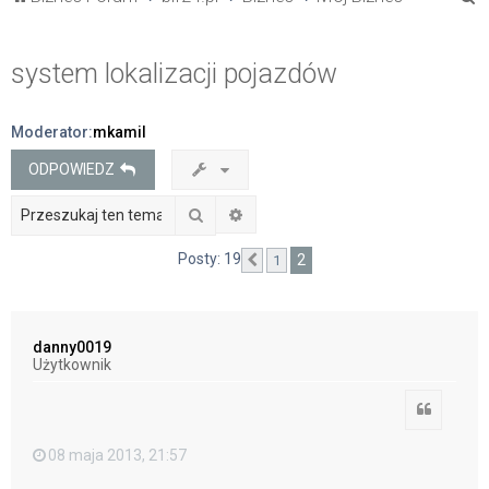
z
u
system lokalizacji pojazdów
k
a
Moderator:
mkamil
j
ODPOWIEDZ
Szukaj
Wyszukiwanie zaawansowane
Posty: 19
2
1
Poprzednia
danny0019
Użytkownik
Cytuj
08 maja 2013, 21:57