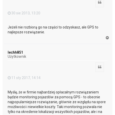
Cytuj
30 sie 2013, 13:20
Jeżeli nie rozbiorą go na części to odzyskasz, ale GPS to
najlepsze rozwiązanie.
N
a
g
ó
lechh851
r
Użytkownik
ę
Cytuj
11 sty 2017, 14:14
Myślę, że w firmie najbardziej opłacalnym rozwiązaniem
będzie monitoring pojazdów za pomocą GPS - to obecnie
najpopularniejsze rozwiązanie, głównie ze względu na spore
możliwości i niewielkie koszty. Taki monitoring pozwala nie
tylko na określenie lokalizacji wszystkich pojazdów, ale i na