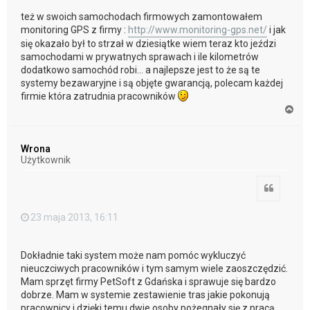
też w swoich samochodach firmowych zamontowałem
monitoring GPS z firmy :
http://www.monitoring-gps.net/
i jak
się okazało był to strzał w dziesiątke wiem teraz kto jeździ
samochodami w prywatnych sprawach i ile kilometrów
dodatkowo samochód robi... a najlepsze jest to że są te
systemy bezawaryjne i są objęte gwarancją, polecam każdej
firmie która zatrudnia pracowników
N
a
g
ó
Wrona
r
Użytkownik
ę
Cytuj
23 maja 2013, 16:11
Dokładnie taki system może nam pomóc wykluczyć
nieuczciwych pracowników i tym samym wiele zaoszczędzić.
Mam sprzęt firmy PetSoft z Gdańska i sprawuje się bardzo
dobrze. Mam w systemie zestawienie tras jakie pokonują
pracownicy i dzięki temu dwie osoby pożegnały się z pracą.