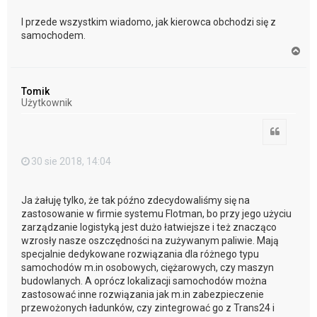
I przede wszystkim wiadomo, jak kierowca obchodzi się z
samochodem.
N
a
g
ó
Tomik
r
Użytkownik
ę
Cytuj
30 sie 2018, 14:04
Ja żałuję tylko, że tak późno zdecydowaliśmy się na
zastosowanie w firmie systemu Flotman, bo przy jego użyciu
zarządzanie logistyką jest dużo łatwiejsze i też znacząco
wzrosły nasze oszczędności na zużywanym paliwie. Mają
specjalnie dedykowane rozwiązania dla różnego typu
samochodów m.in osobowych, ciężarowych, czy maszyn
budowlanych. A oprócz lokalizacji samochodów można
zastosować inne rozwiązania jak m.in zabezpieczenie
przewożonych ładunków, czy zintegrować go z Trans24 i