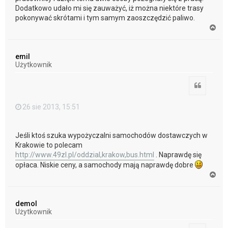
Dodatkowo udało mi się zauważyć, iż można niektóre trasy
pokonywać skrótami i tym samym zaoszczędzić paliwo.
N
a
g
ó
emil
r
Użytkownik
ę
Cytuj
26 sie 2013, 15:51
Jeśli ktoś szuka wypożyczalni samochodów dostawczych w
Krakowie to polecam
http://www.49zl.pl/oddzial,krakow,bus.html
. Naprawdę się
opłaca. Niskie ceny, a samochody mają naprawdę dobre
N
a
g
ó
demol
r
Użytkownik
ę