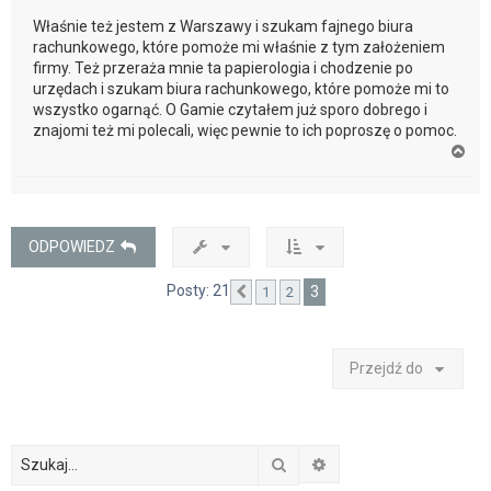
Właśnie też jestem z Warszawy i szukam fajnego biura
rachunkowego, które pomoże mi właśnie z tym założeniem
firmy. Też przeraża mnie ta papierologia i chodzenie po
urzędach i szukam biura rachunkowego, które pomoże mi to
wszystko ogarnąć. O Gamie czytałem już sporo dobrego i
znajomi też mi polecali, więc pewnie to ich poproszę o pomoc.
N
a
g
ó
r
ę
ODPOWIEDZ
Posty: 21
3
1
2
Poprzednia
Przejdź do
Szukaj
Wyszukiwanie zaawan