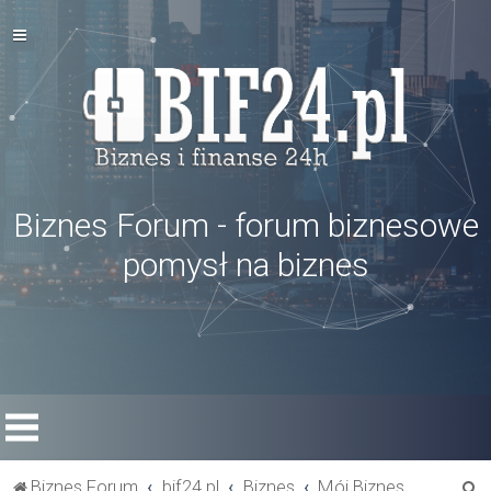
Biznes Forum - forum biznesowe
pomysł na biznes
S
Biznes Forum
bif24.pl
Biznes
Mój Biznes