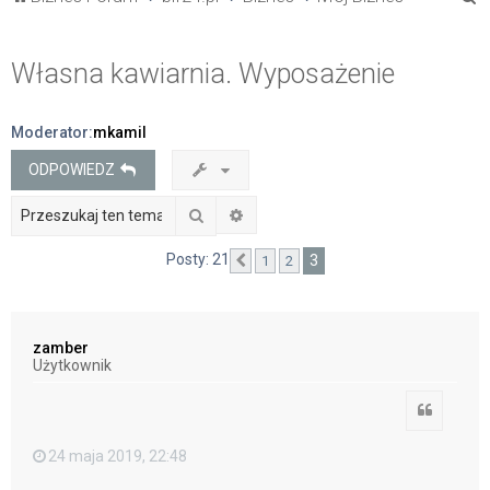
z
u
Własna kawiarnia. Wyposażenie
k
a
Moderator:
mkamil
j
ODPOWIEDZ
Szukaj
Wyszukiwanie zaawansowane
Posty: 21
3
1
2
Poprzednia
zamber
Użytkownik
Cytuj
24 maja 2019, 22:48