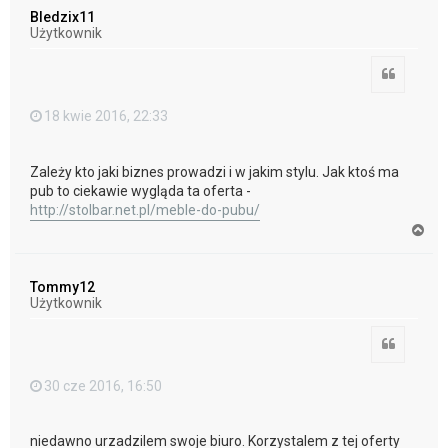
ó
Bledzix11
r
Użytkownik
ę
Cytuj
18 kwie 2016, 22:33
Zależy kto jaki biznes prowadzi i w jakim stylu. Jak ktoś ma
pub to ciekawie wygląda ta oferta -
http://stolbar.net.pl/meble-do-pubu/
N
a
g
ó
Tommy12
r
Użytkownik
ę
Cytuj
30 cze 2016, 16:50
niedawno urzadzilem swoje biuro. Korzystalem z tej oferty