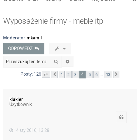
z
u
Wyposażenie firmy - meble itp
k
a
Moderator:
mkamil
j
ODPOWIEDZ
Szukaj
Wyszukiwanie zaawansowane
Posty: 126
4
…
1
2
3
5
6
13
Strona
Poprzednia
4
z
13
Następna
klakier
Użytkownik
Cytuj
14 sty 2016, 13:28