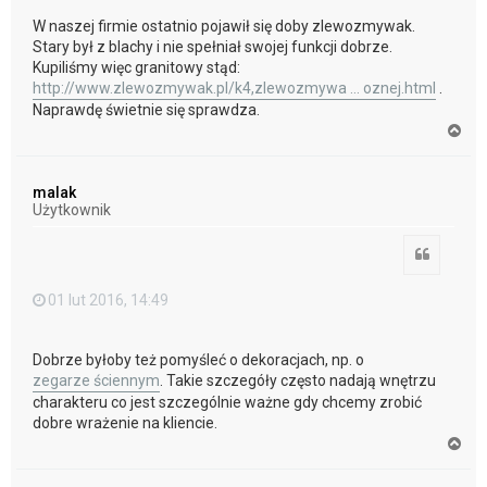
W naszej firmie ostatnio pojawił się doby zlewozmywak.
Stary był z blachy i nie spełniał swojej funkcji dobrze.
Kupiliśmy więc granitowy stąd:
http://www.zlewozmywak.pl/k4,zlewozmywa ... oznej.html
.
Naprawdę świetnie się sprawdza.
N
a
g
ó
malak
r
Użytkownik
ę
Cytuj
01 lut 2016, 14:49
Dobrze byłoby też pomyśleć o dekoracjach, np. o
zegarze ściennym
. Takie szczegóły często nadają wnętrzu
charakteru co jest szczególnie ważne gdy chcemy zrobić
dobre wrażenie na kliencie.
N
a
g