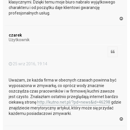
klasycznymi. Dzięki temu moje biuro nabrało wyjątkowego
charakteru i od początku daje klientowi gwarancję
profesjonalnych usług.
N
a
g
ó
czarek
r
Użytkownik
ę
Cytuj
25 wrz 2016, 19:14
Uważam, że każda firma w obecnych czasach powinna być
wyposażona w zmywarkę, co oprócz wody znacznie
oszczędza czas pracowników i w firmowej kuchni zawsze
jest czysto. Znalazłam ostatnio przeglądają internet bardzo
ciekawą stronę
http://kutno.net.pl/?pd=news&id=46298
gdzie
znajdziecie merytoryczny artykuł, który może się przydać
każdemu posiadaczowi zmywarki.
N
a
g