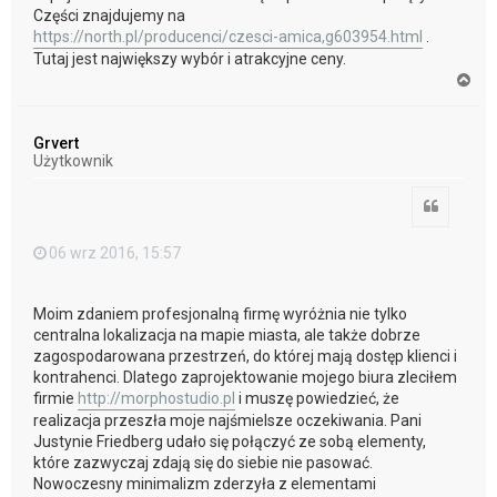
Części znajdujemy na
https://north.pl/producenci/czesci-amica,g603954.html
.
Tutaj jest największy wybór i atrakcyjne ceny.
N
a
g
ó
Grvert
r
Użytkownik
ę
Cytuj
06 wrz 2016, 15:57
Moim zdaniem profesjonalną firmę wyróżnia nie tylko
centralna lokalizacja na mapie miasta, ale także dobrze
zagospodarowana przestrzeń, do której mają dostęp klienci i
kontrahenci. Dlatego zaprojektowanie mojego biura zleciłem
firmie
http://morphostudio.pl
i muszę powiedzieć, że
realizacja przeszła moje najśmielsze oczekiwania. Pani
Justynie Friedberg udało się połączyć ze sobą elementy,
które zazwyczaj zdają się do siebie nie pasować.
Nowoczesny minimalizm zderzyła z elementami