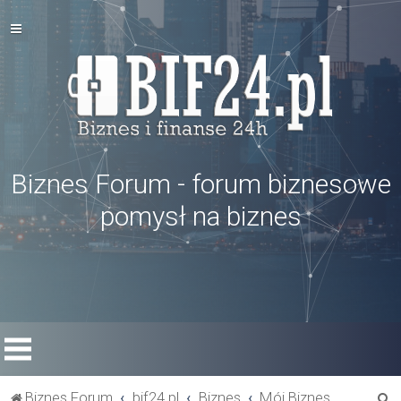
Biznes Forum - forum biznesowe
pomysł na biznes
S
Biznes Forum
bif24.pl
Biznes
Mój Biznes