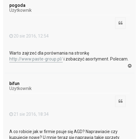
ó
pogoda
r
Użytkownik
ę
Cytuj
20 sie 2016, 12:54
Warto zajrzeć dla porównania na stronkę
http://www.paste-group.pl/
i zobaczyć asortyment. Polecam.
N
a
g
ó
bifun
r
Użytkownik
ę
Cytuj
21 sie 2016, 18:34
A co robicie jak w firmie psuje się AGD? Naprawiacie czy
kupujecie nowe? U mnie teraz się naprawia takie sprzęty.