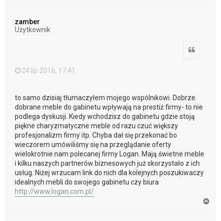
a
g
ó
zamber
r
Użytkownik
ę
Cytuj
24 lip 2016, 17:41
to samo dzisiaj tłumaczyłem mojego wspólnikowi. Dobrze
dobrane meble do gabinetu wpływają na prestiż firmy- to nie
podlega dyskusji. Kiedy wchodzisz do gabinetu gdzie stoją
piękne charyzmatyczne meble od razu czuć większy
profesjonalizm firmy itp. Chyba dał się przekonać bo
wieczorem umówiliśmy się na przeglądanie oferty
wielokrotnie nam polecanej firmy Logan. Mają świetne meble
i kilku naszych partnerów biznesowych już skorzystało z ich
usług. Niżej wrzucam link do nich dla kolejnych poszukiwaczy
idealnych mebli do swojego gabinetu czy biura
http://www.logan.com.pl/
N
a
g