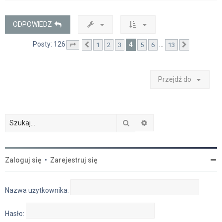
ó
r
ę
ODPOWIEDZ
Posty: 126
4
…
1
2
3
5
6
13
Strona
Poprzednia
4
z
13
Następna
Przejdź do
Szukaj
Wyszukiwanie zaawan
Zaloguj się
•
Zarejestruj się
Nazwa użytkownika:
Hasło: