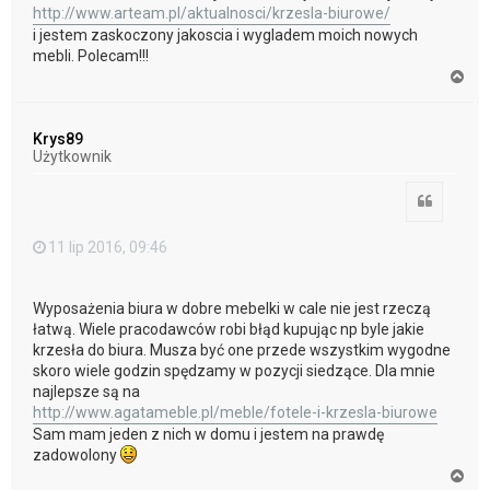
http://www.arteam.pl/aktualnosci/krzesla-biurowe/
i jestem zaskoczony jakoscia i wygladem moich nowych
mebli. Polecam!!!
N
a
g
ó
Krys89
r
Użytkownik
ę
Cytuj
11 lip 2016, 09:46
Wyposażenia biura w dobre mebelki w cale nie jest rzeczą
łatwą. Wiele pracodawców robi błąd kupując np byle jakie
krzesła do biura. Musza być one przede wszystkim wygodne
skoro wiele godzin spędzamy w pozycji siedzące. Dla mnie
najlepsze są na
http://www.agatameble.pl/meble/fotele-i-krzesla-biurowe
Sam mam jeden z nich w domu i jestem na prawdę
zadowolony
N