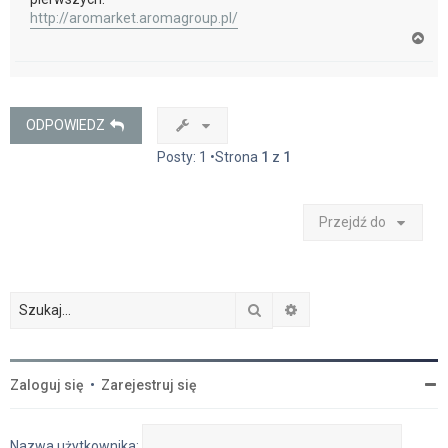
http://aromarket.aromagroup.pl/
N
a
g
ó
r
ę
ODPOWIEDZ
Posty: 1 •Strona
1
z
1
Przejdź do
Szukaj
Wyszukiwanie zaawan
Zaloguj się
•
Zarejestruj się
Nazwa użytkownika: