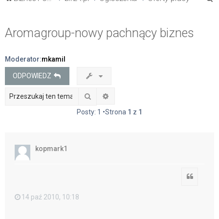
z
u
Aromagroup-nowy pachnący biznes
k
a
Moderator:
mkamil
j
ODPOWIEDZ
Szukaj
Wyszukiwanie zaawansowane
Posty: 1 •Strona
1
z
1
kopmark1
Cytuj
14 paź 2010, 10:18