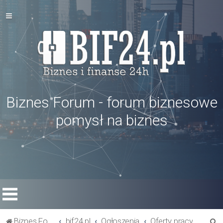
Biznes Forum - forum biznesowe
pomysł na biznes
S
Biznes Forum
bif24.pl
Ogłoszenia
Oferty pracy