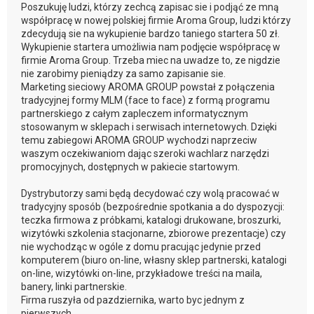
Poszukuję ludzi, którzy zechcą zapisac sie i podjąć ze mną
współpracę w nowej polskiej firmie Aroma Group, ludzi którzy
zdecydują sie na wykupienie bardzo taniego startera 50 zł.
Wykupienie startera umożliwia nam podjęcie współpracę w
firmie Aroma Group. Trzeba miec na uwadze to, ze nigdzie
nie zarobimy pieniądzy za samo zapisanie sie.
Marketing sieciowy AROMA GROUP powstał z połączenia
tradycyjnej formy MLM (face to face) z formą programu
partnerskiego z całym zapleczem informatycznym
stosowanym w sklepach i serwisach internetowych. Dzięki
temu zabiegowi AROMA GROUP wychodzi naprzeciw
waszym oczekiwaniom dając szeroki wachlarz narzędzi
promocyjnych, dostępnych w pakiecie startowym.
Dystrybutorzy sami będą decydować czy wolą pracować w
tradycyjny sposób (bezpośrednie spotkania a do dyspozycji:
teczka firmowa z próbkami, katalogi drukowane, broszurki,
wizytówki szkolenia stacjonarne, zbiorowe prezentacje) czy
nie wychodząc w ogóle z domu pracując jedynie przed
komputerem (biuro on-line, własny sklep partnerski, katalogi
on-line, wizytówki on-line, przykładowe treści na maila,
banery, linki partnerskie.
Firma ruszyła od pazdziernika, warto byc jednym z
pierwszych.