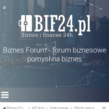
Biznes Forum - forum biznesowe
pomysł na biznes
S
Biznes Forum
bif24.pl
Ogłoszenia
Oferty pracy