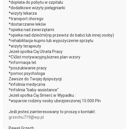
*dopłata do pobytu w szpitalu
*dodatkowe wizyty pielęgniarki
*wizyty lekarza
*transport chorego
*dostarczanie leków
*opieka nad zwierzętami
*opieka nad dziećmi(np.przewóz do babci lub innej osoby)
*rehabilitacja-kupno lub wypożyczenie sprzętu
*wizyty terapeuty
Jeżeli spotka Cię Utrata Pracy:
*CV,list motywacyjny,biznes plan-wzory
*informacja tel.
*poszukiwanie pracy
*pomoc psychologa
Zawsze do Twojej dyspozycji:
*infolinia medyczna
*infolinia "baby-assistance"
Jeżeli spotka Cię Śmierć w Wypadku :
*wsparcie rodziny osoby ubezpieczonej 15.000 Pln
Jeśli jesteś zainteresowany to proszę o kontakt:
grzechu719@wp.pl
Paweł Grzech