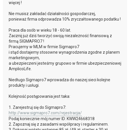
więcej !
Nie musisz zakładać działalności gospodarczej,
ponieważ firma odprowadza 10% zryczałtowanego podatku !
Praca dla osób w wieku 18 - 60 lat.
Zacznij już dziś tworzyć swoją niezależność finansową z
firmą SIGMAPRO7 !
Pracujemy w MLM w firmie Sigmapro7
i stąd dostajemy stosowne wynagrodzenia zgodne z planem
marketingowym,
a ubezpieczeni jesteśmy grupowo w firmie ubezpieczeniowej
AmplicoLife.
Niedługo Sigmapro7 wprowadza do naszej sieci kolejne
produkty i usługi.
Kolejność postępowania jest taka:
1. Zarejestruj się do Sigmapro7:
http://www.sigmapro7.com/rejestracja/
Podaj koniecznie mój numer ID: KWW24668318
2. Zapoznaj się z zasadami współpracy i regulaminem.
3. Dokonaj wpłaty wstępnej 85 zł. (49 zł. starter + 30 zł.