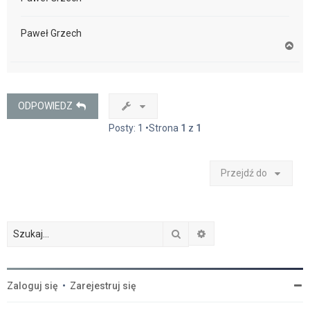
Paweł Grzech
N
a
g
ó
r
ę
ODPOWIEDZ
Posty: 1 •Strona
1
z
1
Przejdź do
Szukaj
Wyszukiwanie zaawan
Zaloguj się
•
Zarejestruj się