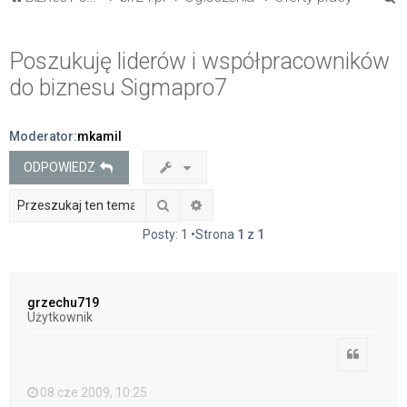
z
u
Poszukuję liderów i współpracowników
k
do biznesu Sigmapro7
a
j
Moderator:
mkamil
ODPOWIEDZ
Szukaj
Wyszukiwanie zaawansowane
Posty: 1 •Strona
1
z
1
grzechu719
Użytkownik
Cytuj
08 cze 2009, 10:25