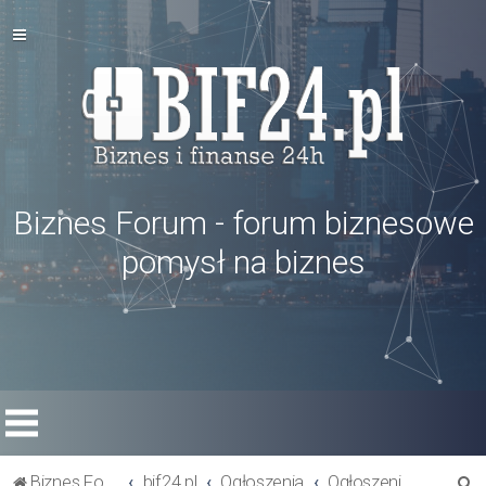
Biznes Forum - forum biznesowe
pomysł na biznes
S
Biznes Forum
bif24.pl
Ogłoszenia
Ogłoszenia inne