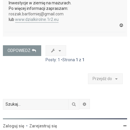
Inwestycje w ziemię na mazurach.
Po więcej informacji zapraszam:
roszak.bartlomiej@gmail.com
lub
www.dzialkirolne.1r2.eu
N
a
g
ó
r
ę
ODPOWIEDZ
Posty: 1 •Strona
1
z
1
Przejdź do
Szukaj
Wyszukiwanie zaawan
Zaloguj się
•
Zarejestruj się