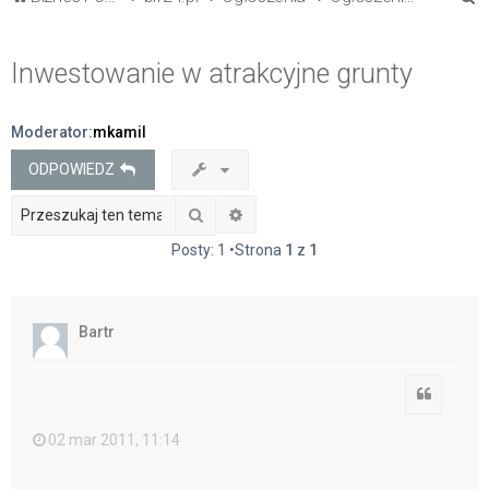
z
u
Inwestowanie w atrakcyjne grunty
k
a
Moderator:
mkamil
j
ODPOWIEDZ
Szukaj
Wyszukiwanie zaawansowane
Posty: 1 •Strona
1
z
1
Bartr
Cytuj
02 mar 2011, 11:14