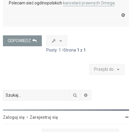
Polecam sieć ogólnopolskich
kancelarii prawnych Omega
.
N
a
g
ó
r
ę
ODPOWIEDZ
Posty: 1 •Strona
1
z
1
Przejdź do
Szukaj
Wyszukiwanie zaawan
Zaloguj się
•
Zarejestruj się