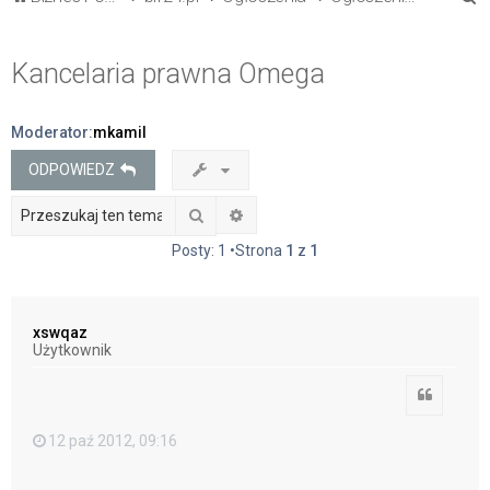
z
u
Kancelaria prawna Omega
k
a
Moderator:
mkamil
j
ODPOWIEDZ
Szukaj
Wyszukiwanie zaawansowane
Posty: 1 •Strona
1
z
1
xswqaz
Użytkownik
Cytuj
12 paź 2012, 09:16