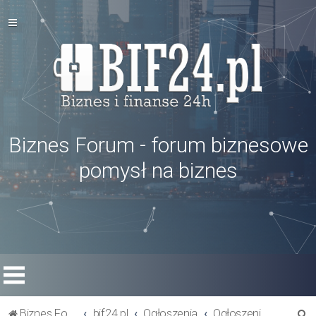
Biznes Forum - forum biznesowe
pomysł na biznes
S
Biznes Forum
bif24.pl
Ogłoszenia
Ogłoszenia inne