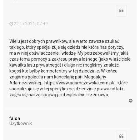
Cytuj
22 lip 2021, 07:49
Wielu jest dobrych prawników, ale warto zawsze szukać
takiego, który specjalizuje się dziedzinie która nas dotyczy,
ma w niej doświadczenie i wiedzę. My potrzebowaliśmy jakiś
czas temu pomocy z zakresu prawa leśnego (jako właściciele
kawałka lasu prywatnego) i długo nie mogliśmy znaleźć
kogoś kto byłby kompetentny w tej dziedzinie. W końcu
znajoma poleciła nam kancelarię pani Magdaleny
Adamczewskiej - https://www.adamczewska.com.pl/ , które
specjalizuje się w tej specyficznej dziedzinie prawa od lat i
zajęła się naszą sprawą profesjonalnie i rzeczowo.
N
a
g
ó
falon
r
Użytkownik
ę
Cytuj