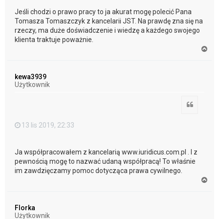
Jeśli chodzi o prawo pracy to ja akurat mogę polecić Pana
Tomasza Tomaszczyk z kancelarii JST. Na prawdę zna się na
rzeczy, ma duże doświadczenie i wiedzę a każdego swojego
klienta traktuje poważnie.
N
a
g
ó
kewa3939
r
Użytkownik
ę
Cytuj
13 lis 2019, 22:33
Ja współpracowałem z kancelarią www.iuridicus.com.pl . I z
pewnością mogę to nazwać udaną współpracą! To właśnie
im zawdzięczamy pomoc dotycząca prawa cywilnego.
N
a
g
ó
Florka
r
Użytkownik
ę