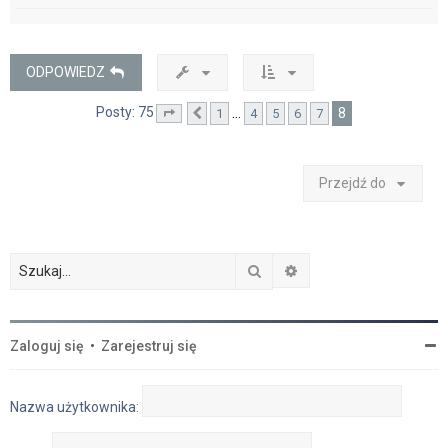
g
ó
r
ę
ODPOWIEDZ
Posty: 75
8
…
1
4
5
6
7
Strona
Poprzednia
8
z
8
Przejdź do
Szukaj
Wyszukiwanie zaawan
Zaloguj się
•
Zarejestruj się
Nazwa użytkownika: