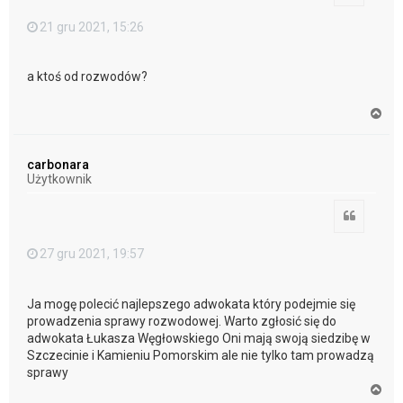
21 gru 2021, 15:26
a ktoś od rozwodów?
N
a
g
ó
carbonara
r
Użytkownik
ę
Cytuj
27 gru 2021, 19:57
Ja mogę polecić najlepszego adwokata który podejmie się
prowadzenia sprawy rozwodowej. Warto zgłosić się do
adwokata Łukasza Węgłowskiego Oni mają swoją siedzibę w
Szczecinie i Kamieniu Pomorskim ale nie tylko tam prowadzą
sprawy
N
a