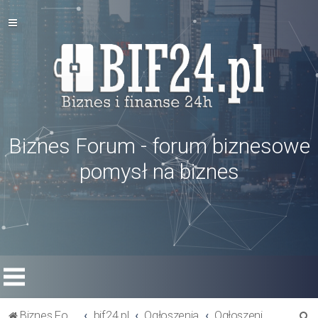
Biznes Forum - forum biznesowe
pomysł na biznes
S
Biznes Forum
bif24.pl
Ogłoszenia
Ogłoszenia inne