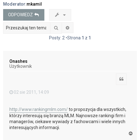
Moderator:
mkamil
j
ODPOWIEDZ
Szukaj
Wyszukiwanie zaawansowane
Posty: 2 •Strona
1
z
1
Onashes
Użytkownik
Cytuj
02 sie 2011, 14:09
http://www.rankingmlm.com/
to propozycja dla wszystkich,
którzy interesują się branżą MLM. Najnowsze rankingi firm i
managerów, ciekawe wywiady z fachowcami i wiele innych
interesujących informacji.
N
a