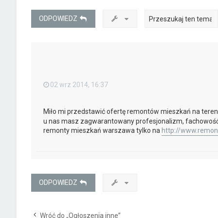
ODPOWIEDZ
02 wrz 2014, 16:37
Miło mi przedstawić ofertę remontów mieszkań na tere
u nas masz zagwarantowany profesjonalizm, fachowość 
remonty mieszkań warszawa tylko na
http://www.remont
ODPOWIEDZ
Wróć do „Ogłoszenia inne”