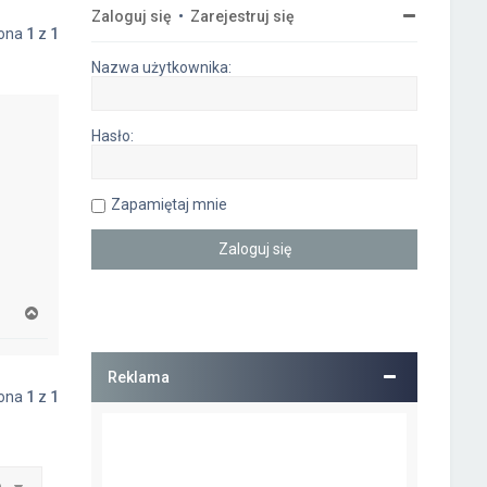
Zaloguj się
•
Zarejestruj się
rona
1
z
1
Nazwa użytkownika:
Hasło:
Zapamiętaj mnie
N
a
g
ó
Reklama
r
rona
1
z
1
ę
o