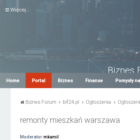
Więcej…
Biznes 
Największe Biznes For
Home
Portal
Biznes
Finanse
Pomysły na
Biznes Forum
bif24.pl
Ogłoszenia
Ogłoszeni
remonty mieszkań warszawa
Moderator:
mkamil