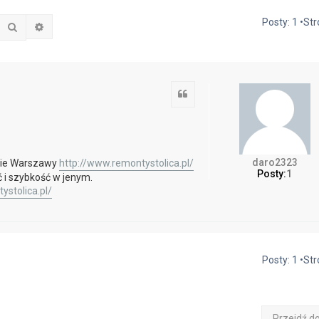
Posty: 1 •St
Szukaj
Wyszukiwanie zaawansowane
Cytuj
daro2323
nie Warszawy
http://www.remontystolica.pl/
Posty:
1
i szybkość w jenym.
ystolica.pl/
Posty: 1 •St
Przejdź d