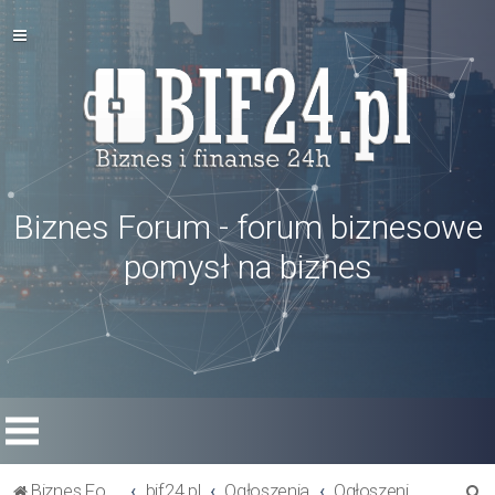
Biznes Forum - forum biznesowe
pomysł na biznes
S
Biznes Forum
bif24.pl
Ogłoszenia
Ogłoszenia inne