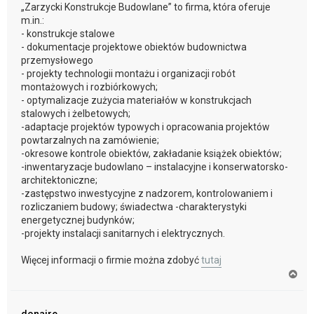
„Zarzycki Konstrukcje Budowlane” to firma, która oferuje
m.in.:
- konstrukcje stalowe
- dokumentacje projektowe obiektów budownictwa
przemysłowego
- projekty technologii montażu i organizacji robót
montażowych i rozbiórkowych;
- optymalizacje zużycia materiałów w konstrukcjach
stalowych i żelbetowych;
-adaptacje projektów typowych i opracowania projektów
powtarzalnych na zamówienie;
-okresowe kontrole obiektów, zakładanie książek obiektów;
-inwentaryzacje budowlano – instalacyjne i konserwatorsko-
architektoniczne;
-zastępstwo inwestycyjne z nadzorem, kontrolowaniem i
rozliczaniem budowy; świadectwa -charakterystyki
energetycznej budynków;
-projekty instalacji sanitarnych i elektrycznych.
Więcej informacji o firmie można zdobyć
tutaj
N
a
g
ó
donaire