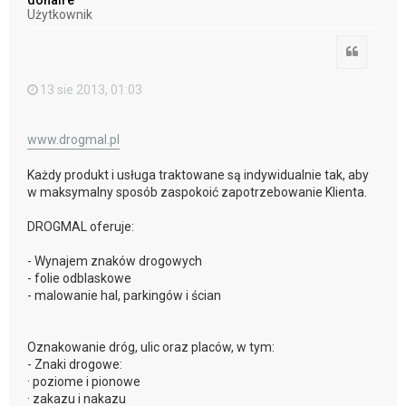
r
Użytkownik
ę
Cytuj
13 sie 2013, 01:03
www.drogmal.pl
Każdy produkt i usługa traktowane są indywidualnie tak, aby
w maksymalny sposób zaspokoić zapotrzebowanie Klienta.
DROGMAL oferuje:
- Wynajem znaków drogowych
- folie odblaskowe
- malowanie hal, parkingów i ścian
Oznakowanie dróg, ulic oraz placów, w tym:
- Znaki drogowe:
· poziome i pionowe
· zakazu i nakazu