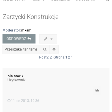
z
u
Zarzycki Konstrukcje
k
a
Moderator:
mkamil
j
ODPOWIEDZ
Szukaj
Wyszukiwanie zaawansowane
Posty: 2 •Strona
1
z
1
ola.nowik
Użytkownik
Cytuj
11 sie 2013, 19:36