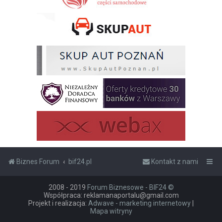
Biznes Forum
bif24.pl
Kontakt z nami
2008 - 2019
Forum Biznesowe - BIF24 ©
Współpraca: reklamanaportalu@gmail.com
Projekt i realizacja:
Adwave - marketing internetowy
|
Mapa witryny