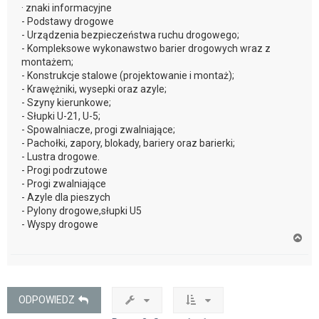
· znaki informacyjne
- Podstawy drogowe
- Urządzenia bezpieczeństwa ruchu drogowego;
- Kompleksowe wykonawstwo barier drogowych wraz z
montażem;
- Konstrukcje stalowe (projektowanie i montaż);
- Krawężniki, wysepki oraz azyle;
- Szyny kierunkowe;
- Słupki U-21, U-5;
- Spowalniacze, progi zwalniające;
- Pachołki, zapory, blokady, bariery oraz barierki;
- Lustra drogowe.
- Progi podrzutowe
- Progi zwalniające
- Azyle dla pieszych
- Pylony drogowe,słupki U5
- Wyspy drogowe
N
a
g
ó
r
ę
ODPOWIEDZ