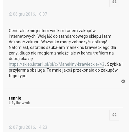
Cytuj
06 gru 2016, 10:37
Generalnie nie jestem wielkim fanem zakupów
internetowych. Wolę iść do standardowego sklepu i tam
dokonać zakupu. Wszystko mogę zobaczyć i dotknąć .
Natomiast, ostatnio szukałam manekinu krawieckiego dla
żony ,długo nie mogłem znaleźć, ale w końcu trafiłem na
dobrą okazję
https://sklep.lotar1.pl/pl/c/Manekiny-krawieckie/43
. Szybka i
przyjemna obsługa. To mnie jakoś przekonało do zakupów
tego typu.
N
a
g
ó
rennie
r
Użytkownik
ę
Cytuj
07 gru 2016, 14:23