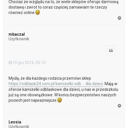
Chociaż ze względu na to, że wiele sklepów oferuje darmową
dostawę i zwrot to coraz częściej zamawiam te rzeczy
również online
N
a
g
ó
mbaczal
r
Użytkownik
ę
Cytuj
10 gru 2016, 05:10
Myślę, że dla każdego rodzica przemówi sklep
https://odblaski24.com.pl/kamizelki-odb ... dla-dzieci
. Mają w
ofercie kamizelki odblaskowe dla dzieci, u nas w przedszkolu
już są one obowiązkowe. W końcu bezpieczeństwo naszych
pociech jest najważniejsze
N
a
g
ó
Leosia
r
Użytkownik