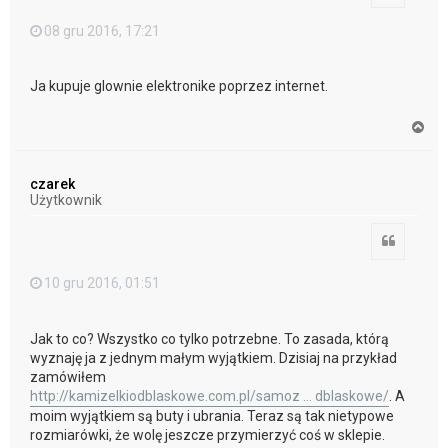
08 gru 2016, 17:21
Ja kupuje glownie elektronike poprzez internet.
N
a
g
ó
czarek
r
Użytkownik
ę
Cytuj
10 gru 2016, 01:51
Jak to co? Wszystko co tylko potrzebne. To zasada, którą
wyznaję ja z jednym małym wyjątkiem. Dzisiaj na przykład
zamówiłem
http://kamizelkiodblaskowe.com.pl/samoz ... dblaskowe/
. A
moim wyjątkiem są buty i ubrania. Teraz są tak nietypowe
rozmiarówki, że wolę jeszcze przymierzyć coś w sklepie.