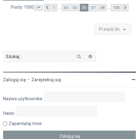
Posty: 1000
36
…
…
1
34
35
37
38
100
Strona
Poprzednia
36
z
100
Nast
Przejdź do
Szukaj
Wyszukiwanie zaawan
Zaloguj się
•
Zarejestruj się
Nazwa użytkownika:
Hasło:
Zapamiętaj mnie