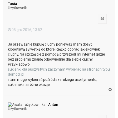
ó
Tusia
r
Użytkownik
ę
Cytuj
05 gru 2016, 13:52
Ja przeważnie kupuję ciuchy ponieważ mam dosyć
kłopotliwą sylwetkę do której ciężko dobrać jakiekolwiek
ciuchy. Na szczęście z pomocą przyszedł mi internet gdzie
bez problemu znajdę odpowiednie dla siebie ciuchy.
Przykładowo
sukienki dla puszystych zaczynam wybierać na stronach typu
domodi.pl
i tam mogę wybierać pośród szerokiego asortymentu,
sukienek na różne okazje.
N
a
g
ó
Anton
r
Użytkownik
ę