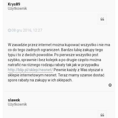
ó
Krys89
r
Użytkownik
ę
Cytuj
08 gru 2016, 12:27
W zasadzie przez internet można kupować wszystko i nie ma
co do tego żadnych ograniczeń. Bardzo lubię zakupy tego
typu i to z dwóch powodów. Po pierwsze wszystko jest
szybko, sprawnie i bez kolejek a po drugie często można
natrafić na różnego rodzaju rabaty tak jak w przypadku
http://blip.pl/sklep/neonet/
Pewnie każdy z Was słyszał o
sklepie internetowym neonet. Teraz mamy szanse dostać
spore rabaty na zakupy w ich sklepach.
N
a
g
ó
slawek
r
Użytkownik
ę
Cytuj