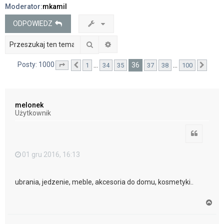
Moderator:
mkamil
j
ODPOWIEDZ
Szukaj
Wyszukiwanie zaawansowane
Posty: 1000
36
…
…
1
34
35
37
38
100
Strona
Poprzednia
36
z
100
Nast
melonek
Użytkownik
Cytuj
01 gru 2016, 16:13
ubrania, jedzenie, meble, akcesoria do domu, kosmetyki..
N
a
g