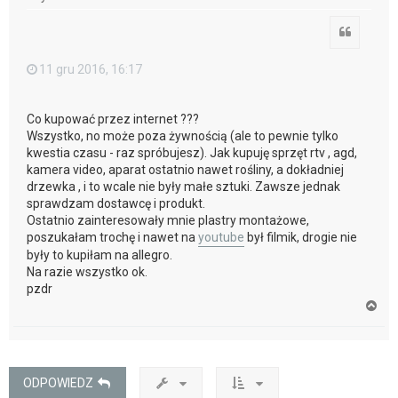
ę
Cytuj
11 gru 2016, 16:17
Co kupować przez internet ???
Wszystko, no może poza żywnością (ale to pewnie tylko
kwestia czasu - raz spróbujesz). Jak kupuję sprzęt rtv , agd,
kamera video, aparat ostatnio nawet rośliny, a dokładniej
drzewka , i to wcale nie były małe sztuki. Zawsze jednak
sprawdzam dostawcę i produkt.
Ostatnio zainteresowały mnie plastry montażowe,
poszukałam trochę i nawet na
youtube
był filmik, drogie nie
były to kupiłam na allegro.
Na razie wszystko ok.
pzdr
N
a
g
ó
r
ę
ODPOWIEDZ