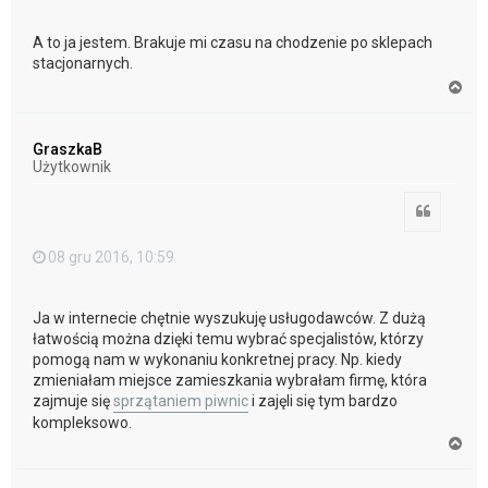
A to ja jestem. Brakuje mi czasu na chodzenie po sklepach
stacjonarnych.
N
a
g
ó
GraszkaB
r
Użytkownik
ę
Cytuj
08 gru 2016, 10:59
Ja w internecie chętnie wyszukuję usługodawców. Z dużą
łatwością można dzięki temu wybrać specjalistów, którzy
pomogą nam w wykonaniu konkretnej pracy. Np. kiedy
zmieniałam miejsce zamieszkania wybrałam firmę, która
zajmuje się
sprzątaniem piwnic
i zajęli się tym bardzo
kompleksowo.
N
a
g