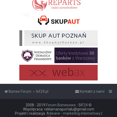
Biznes Forum
bif24.pl
Kontakt z nami
2008 - 2019
Forum Biznesowe - BIF24 ©
Współpraca: reklamanaportalu@gmail.com
Projekt i realizacja:
Adwave - marketing internetowy
|