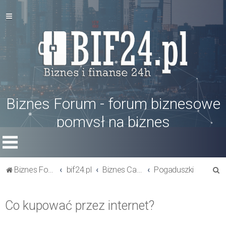
Biznes Forum - forum biznesowe
pomysł na biznes
S
Biznes Forum
bif24.pl
Biznes Cafe
Pogaduszki
z
u
Co kupować przez internet?
k
a